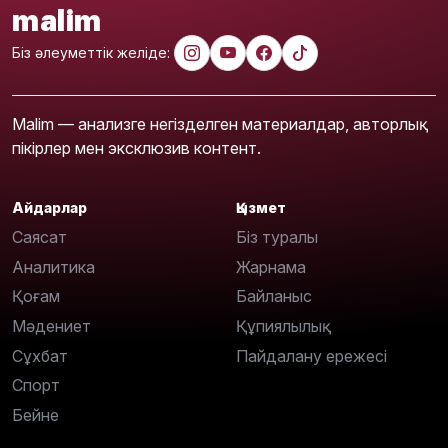
malim
Біз әлеуметтік желіде:
Malim — анализге негізделген материалдар, авторлық
пікірлер мен эксклюзив контент.
Айдарлар
Қызмет
Саясат
Біз туралы
Аналитика
Жарнама
Қоғам
Байланыс
Мәдениет
Құпиялылық
Сұхбат
Пайдалану ережесі
Спорт
Бейне