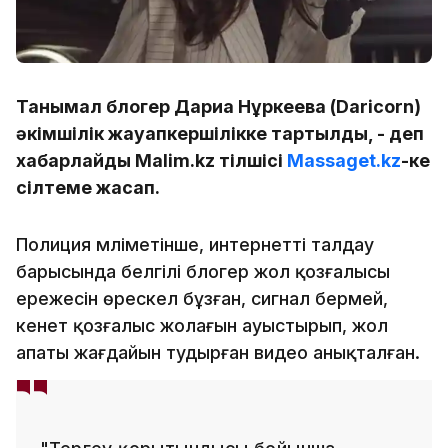
Танымал блогер Дариға Нұркеева (Daricorn)
әкімшілік жауапкершілікке тартылды, - деп
хабарлайды Malim.kz тілшісі
Massaget.kz
-ке
сілтеме жасап.
Полиция мәліметінше, интернетті талдау
барысында белгілі блогер жол қозғалысы
ережесін өрескел бұзған, сигнал бермей,
кенет қозғалыс жолағын ауыстырып, жол
апаты жағдайын тудырған видео анықталған.