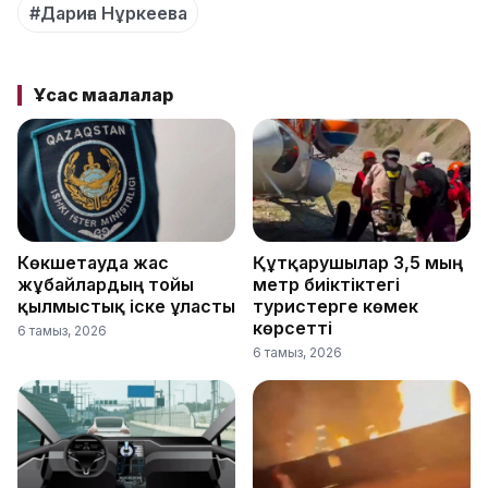
#Дариға Нұркеева
Ұқсас мақалалар
Көкшетауда жас
Құтқарушылар 3,5 мың
жұбайлардың тойы
метр биіктіктегі
қылмыстық іске ұласты
туристерге көмек
көрсетті
6 тамыз, 2026
6 тамыз, 2026