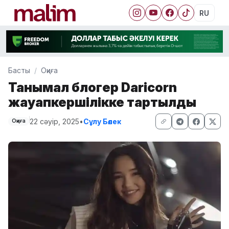
RU
Басты
Оқиға
Танымал блогер Daricorn
жауапкершілікке тартылды
22 сәуір, 2025
•
Сұлу Бөлек
Оқиға