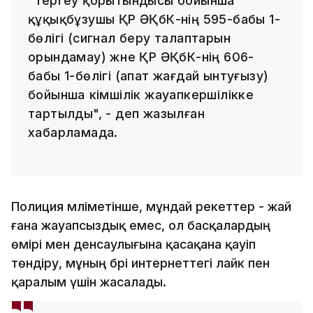
"Тергеу қорытындысы бойынша
құқықбұзушы ҚР ӘҚбК-нің 595-бабы 1-
бөлігі (сигнал беру талаптарын
орындамау) және ҚР ӘҚбК-нің 606-
бабы 1-бөлігі (апат жағдай ынтуғызу)
бойынша әкімшілік жауапкершілікке
тартылды", - деп жазылған
хабарламада.
Полиция мәліметінше, мұндай әрекеттер - жай
ғана жауапсыздық емес, ол басқалардың
өмірі мен денсаулығына қасақана қауіп
төндіру, мұның бәрі интернеттегі лайк пен
қаралым үшін жасалады.