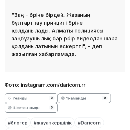
"Заң - бәріне бірдей. Жазаның
бұлтартпау принципі бәріне
қолданылады. Алматы полициясы
заңбұзушылық бар әрбір видеодан шара
қолданылатынын ескертті", - деп
жазылған хабарламада.
Фото: instagram.com/daricorn.rr
🤍 Ұнайды
😞 Ұнамайды
0
0
😡 Шектен шыққан
0
#блогер
#жауапкершілік
#Daricorn