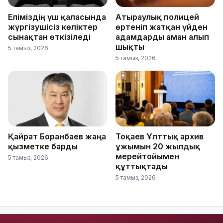
Еліміздің үш қаласында
Атыраулық полицей
жүргізушісіз көліктер
өртеніп жатқан үйден
сынақтан өткізіледі
адамдарды аман алып
шықты
5 тамыз, 2026
5 тамыз, 2026
Қайрат Боранбаев жаңа
Тоқаев Ұлттық архив
қызметке барды
ұжымын 20 жылдық
мерейтойымен
5 тамыз, 2026
құттықтады
5 тамыз, 2026