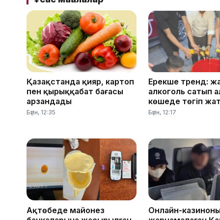
Қазақстанда қияр, картоп
Ерекше тренд: ж
пен қырыққабат бағасы
алкоголь сатып а
арзандады
көшеде төгіп жа
Бүгін, 12:35
Бүгін, 12:17
Ақтөбеде майонез
Онлайн-казинон
банкаларына жасырылған
жарнамалаған Қа