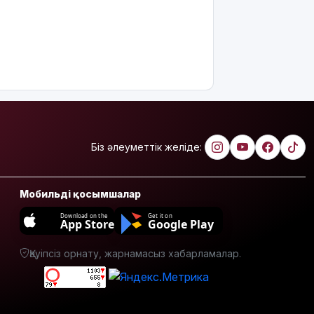
жалған
билет
жарға
жықпасын!
Алматы
облысында
сотталушы
соңғы сөзін
айта
Біз әлеуметтік желіде:
алмағандықтан,
үкімнің
күші
жойылды
Мобильді қосымшалар
Download on the
Get it on
Міне,
App Store
Google Play
жаңалық:
ERG
Қауіпсіз орнату, жарнамасыз хабарламалар.
акциялары
«Самұрық-
Қазынаға»
өтті