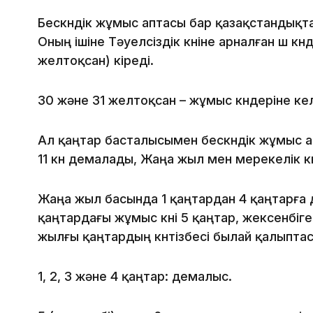
Бескүндік жұмыс аптасы бар қазақстандықт
Оның ішіне Тәуелсіздік күніне арналған үш күн
желтоқсан) кіреді.
30 және 31 желтоқсан – жұмыс күндеріне кел
Ал қаңтар басталысымен бескүндік жұмыс а
11 күн демалады, Жаңа жыл мен мерекелік кү
Жаңа жыл басында 1 қаңтардан 4 қаңтарға 
қаңтардағы жұмыс күні 5 қаңтар, жексенбіг
жылғы қаңтардың күнтізбесі былай қалыпта
1, 2, 3 және 4 қаңтар: демалыс.