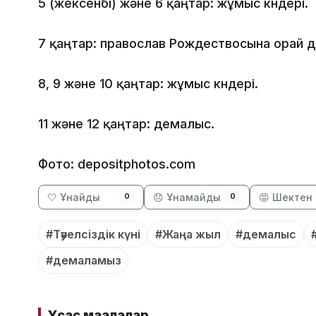
5 (жексенбі) және 6 қаңтар: жұмыс күндері.
7 қаңтар: православ Рождествосына орай 
8, 9 және 10 қаңтар: жұмыс күндері.
11 және 12 қаңтар: демалыс.
Фото: depositphotos.com
🤍 Ұнайды
😞 Ұнамайды
😡 Шектен 
0
0
#Тәуелсіздік күні
#Жаңа жыл
#демалыс
#демаламыз
Ұқсас мақалалар