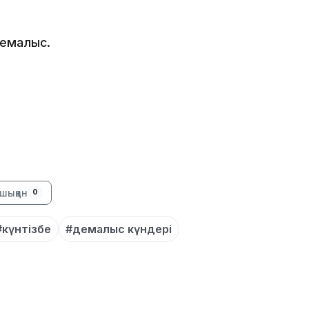
10:53
демалыс.
10:35
шыққан
0
#күнтізбе
#демалыс күндері
10:25