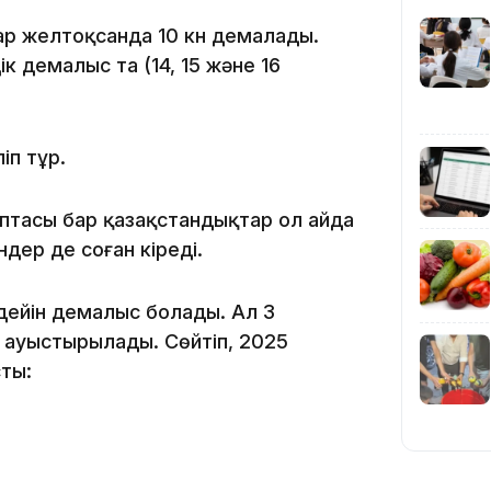
ар желтоқсанда 10 күн демалады.
дік демалыс та (14, 15 және 16
11:23
іп тұр.
птасы бар қазақстандықтар ол айда
ндер де соған кіреді.
дейін демалыс болады. Ал 3
11:20
е ауыстырылады. Сөйтіп, 2025
сты: