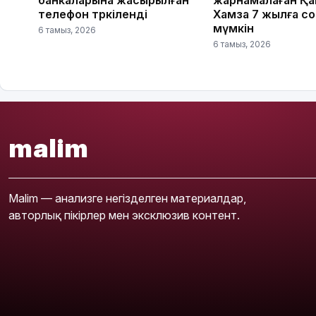
телефон тәркіленді
Хамза 7 жылға с
мүмкін
6 тамыз, 2026
6 тамыз, 2026
malim
Malim — анализге негізделген материалдар,
авторлық пікірлер мен эксклюзив контент.