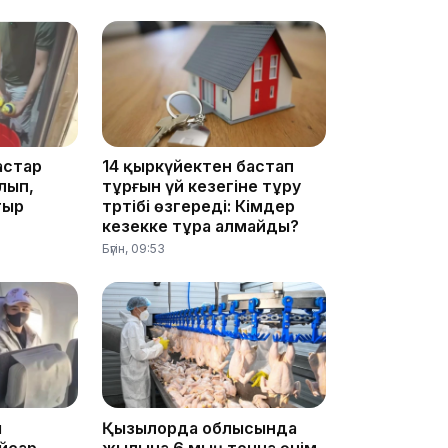
10:05
астар
14 қыркүйектен бастап
лып,
тұрғын үй кезегіне тұру
тыр
тәртібі өзгереді: Кімдер
кезекке тұра алмайды?
Бүгін, 09:53
09:53
ы
Қызылорда облысында
йсар
жылына 6 мың тонна өнім