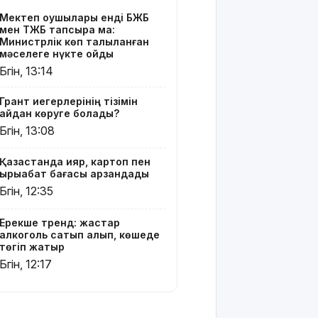
алып,
Мектеп оқушылары енді БЖБ
көшеде
мен ТЖБ тапсыра ма:
төгіп
Министрлік көп талқыланған
жатыр
мәселеге нүкте қойды
Бүгін, 13:14
Қытай
экспорты
Грант иегерлерінің тізімін
болжамдағыдай
қайдан көруге болады?
болмады
Бүгін, 13:08
Атырауда
Қазақстанда қияр, картоп пен
балабақша
қырыққабат бағасы арзандады
тәрбиешісінің
Бүгін, 12:35
бүлдіршінге
күш
қолданғаны
Ерекше тренд: жастар
алкоголь сатып алып, көшеде
видеоға
төгіп жатыр
түсіп
Бүгін, 12:17
қалды
Ғалымдар
"ми