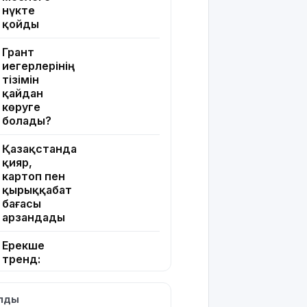
нүкте
қойды
Грант
иегерлерінің
тізімін
қайдан
көруге
болады?
Қазақстанда
қияр,
картоп пен
қырыққабат
бағасы
арзандады
Ерекше
тренд:
жастар
алкоголь
ылды
сатып