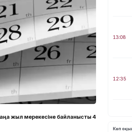
13:08
12:35
аңа жыл мерекесіне байланысты 4
12:17
Көп оқ