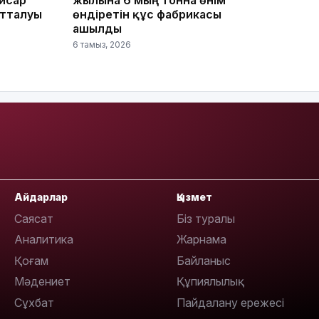
отталуы
өндіретін құс фабрикасы
09:40
ашылды
6 тамыз, 2026
09:40
Айдарлар
Қызмет
Саясат
Біз туралы
Аналитика
Жарнама
Қоғам
Байланыс
09:03
Мәдениет
Құпиялылық
Сұхбат
Пайдалану ережесі