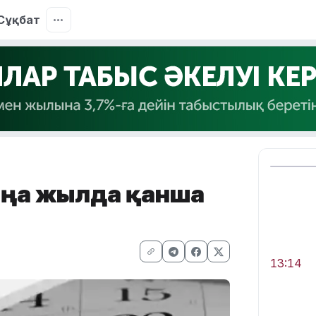
Сұқбат
Жаңа жылда қанша
13:14