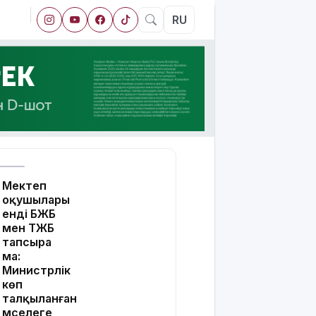
RU
Мектеп
оқушылары
енді БЖБ
мен ТЖБ
тапсыра
ма:
Министрлік
көп
талқыланған
мәселеге