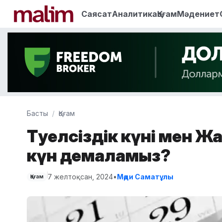
Саясат
Аналитика
Қоғам
Мәдениет
Басты
Қоғам
Тәуелсіздік күні мен 
күн демаламыз?
7 желтоқсан, 2024
•
Мәди Саматұлы
Қоғам