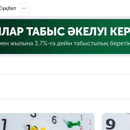
Сұқбат