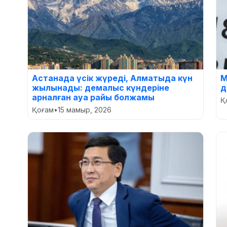
Астанада үсік жүреді, Алматыда күн
М
жылынады: демалыс күндеріне
д
арналған ауа райы болжамы
Қ
Қоғам
•
15 мамыр, 2026