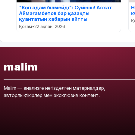
"Көп адам білмейді": Сүйінші! Асхат
Н
Аймағамбетов бар қазақты
к
қуантатын хабарын айтты
Қ
Қоғам
•
22 ақпан, 2026
malim
Malim — анализге негізделген материалдар,
авторлық пікірлер мен эксклюзив контент.