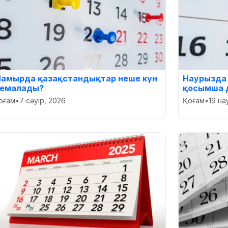
амырда қазақстандықтар неше күн
Наурызда
емалады?
қосымша д
оғам
•
7 сәуір, 2026
Қоғам
•
19 на