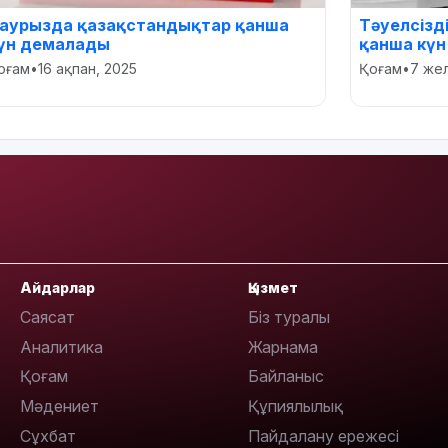
аурызда қазақстандықтар қанша
Тәуелсізд
үн демалады
қанша кү
оғам
•
16 ақпан, 2025
Қоғам
•
7 же
Айдарлар
Қызмет
Саясат
Біз туралы
Аналитика
Жарнама
Қоғам
Байланыс
Мәдениет
Құпиялылық
Сұхбат
Пайдалану ережесі