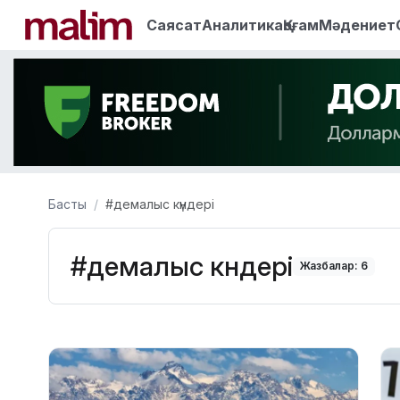
Саясат
Аналитика
Қоғам
Мәдениет
Басты
#демалыс күндері
#демалыс күндері
Жазбалар: 6