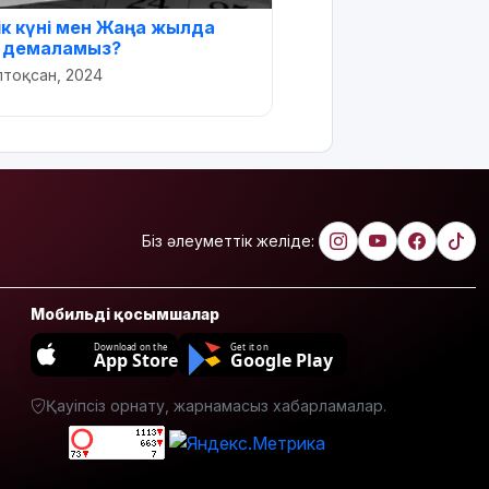
ік күні мен Жаңа жылда
н демаламыз?
лтоқсан, 2024
Біз әлеуметтік желіде:
Мобильді қосымшалар
Download on the
Get it on
App Store
Google Play
Қауіпсіз орнату, жарнамасыз хабарламалар.