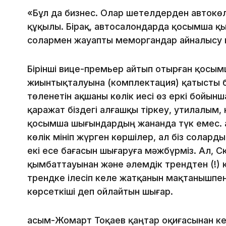
«Бұл да бизнес. Олар шетелдерден автокөл
құқылы. Бірақ, автосалондарда қосымша қы
солармен жауапты меморгандар айналысу к
Бірінші вице-премьер айтып отырған қосымш
жиынтықталуына (комплектация) қатысты б
төленетін ақшаны көлік иесі өз еркі бойынш
қаражат біздегі алғашқы тіркеу, утилалым, 
қосымша шығындардың жананда түк емес. Қ
көлік мініп жүрген көршілер, ал біз соларды
екі есе бағасын шығаруға мәжбүрміз. Ал, С
қымбаттауынан және әлемдік трендтен (!) к
трендке ілесіп келе жатқанын мақтанышпен
көрсеткіші деп ойлайтын шығар.
Қасым-Жомарт Тоқаев қаңтар оқиғасынан ке