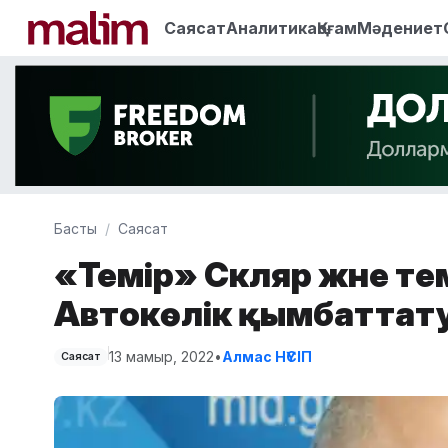
Саясат
Аналитика
Қоғам
Мәдениет
Басты
Саясат
«Темір» Скляр және те
Автокөлік қымбаттату
13 мамыр, 2022
•
Алмас НҮСІП
Саясат