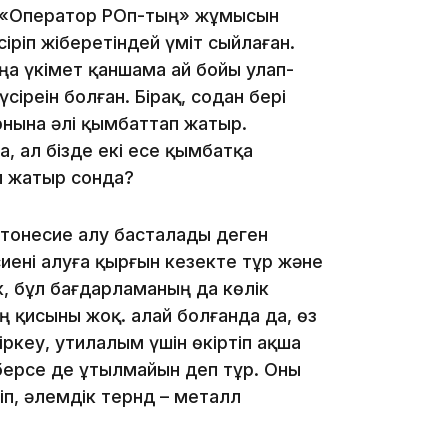
16:01
н «Оператор РОп-тың» жұмысын
іріп жіберетіндей үміт сыйлаған.
а үкімет қаншама ай бойы улап-
сіреін болған. Бірақ, содан бері
рнына әлі қымбаттап жатыр.
а, ал бізде екі есе қымбатқа
15:59
п жатыр сонда?
втонесие алу басталады деген
иені алуға қырғын кезекте тұр және
, бұл бағдарламаның да көлік
 қисыны жоқ. Қалай болғанда да, өз
15:25
іркеу, утилалым үшін өкіртіп ақша
 берсе де ұтылмайын деп тұр. Оны
іп, әлемдік тернд – металл