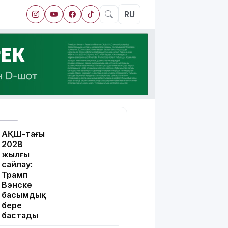
RU
АҚШ-тағы
2028
жылғы
сайлау:
Трамп
Вэнске
басымдық
бере
бастады