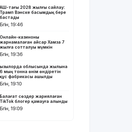
TikTok
АҚШ-тағы 2028 жылғы сайлау:
блогер
Трамп Вэнске басымдық бере
қамауға
бастады
алынды
Бүгін, 19:46
Құтқарушылар
Онлайн-казиноны
3,5 мың
жарнамалаған Қайсар Хамза 7
метр
жылға сотталуы мүмкін
биіктіктегі
Бүгін, 19:36
туристерге
көмек
Қызылорда облысында жылына
көрсетті
6 мың тонна өнім өндіретін
құс фабрикасы ашылды
Еңбек
Бүгін, 19:10
кодексінде
өзгеріс
Балағат сөздер жариялаған
көп: енді
TikTok блогер қамауға алынды
жұмысқа
Бүгін, 19:09
қабылдаудан
бас
тартудың
себебі