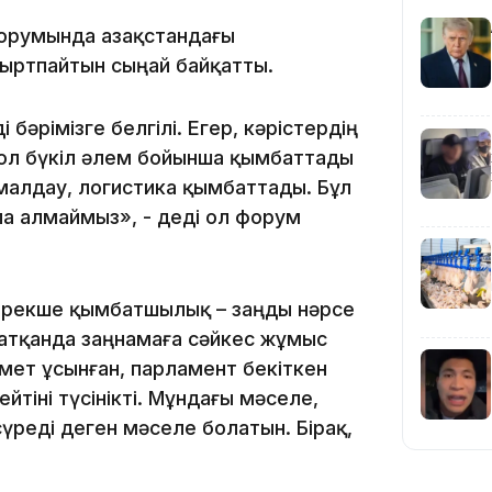
19:09
румында Қазақстандағы
уыртпайтын сыңай байқатты.
бәрімізге белгілі. Егер, кәрістердің
, ол бүкіл әлем бойынша қымбаттады
малдау, логистика қымбаттады. Бұл
18:50
а алмаймыз», - деді ол форум
 ерекше қымбатшылық – заңды нәрсе
сатқанда заңнамаға сәйкес жұмыс
імет ұсынған, парламент бекіткен
тіні түсінікті. Мұндағы мәселе,
17:33
сүреді деген мәселе болатын. Бірақ,