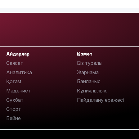
13:05
Айдарлар
Қызмет
Саясат
Біз туралы
12:31
Аналитика
Жарнама
Қоғам
Байланыс
Мәдениет
Құпиялылық
Сұхбат
Пайдалану ережесі
Спорт
11:59
Бейне