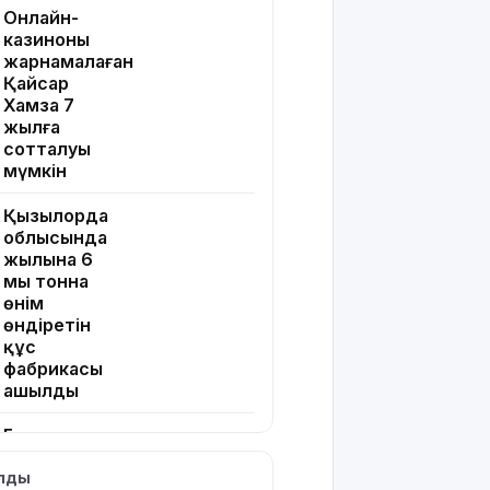
Онлайн-
казиноны
жарнамалаған
Қайсар
Хамза 7
жылға
сотталуы
мүмкін
Қызылорда
облысында
жылына 6
мың тонна
өнім
өндіретін
құс
фабрикасы
ашылды
Балағат
сөздер
ылды
жариялаған