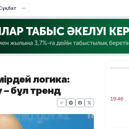
Сұқбат
мірдей логика:
 – бұл тренд
19:46