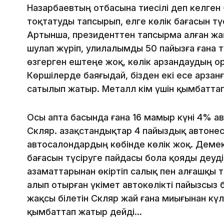
Назарбаевтың отбасына тиесілі деп келге
тоқтатуды тапсырып, елге көлік бағасын түс
Артынша, президенттен тапсырма алған жаң
шулап жүріп, улилалымды 50 пайызға ғана тү
өзгерген ештеңе жоқ, көлік арзандаудың о
Көршілерде баяғыдай, бізден екі есе арзанғ
сатылып жатыр. Металл кім үшін қымбатта
Осы апта басында ғана 16 мамыр күні 4% а
Скляр. Қазақстандықтар 4 пайыздық автонес
автосалондардың көбінде көлік жоқ. Демек
бағасын түсіруге пайдасы бола қояды деудің
азаматтарынан өкіртіп салық пен алғашқы т
алып отырған үкімет автокөлікті пайызсыз
жақсы білетін Скляр жай ғана миығынан күл
қымбаттап жатыр дейді...