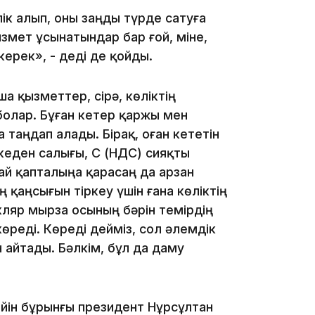
ік алып, оны заңды түрде сатуға
змет ұсынатындар бар ғой, міне,
ерек», - деді де қойды.
а қызметтер, сірә, көліктің
17:17
олар. Бұған кетер қаржы мен
а таңдап алады. Бірақ, оған кететін
кеден салығы, ҚҚС (НДС) сияқты
ай қапталыңа қарасаң да арзан
ң қаңсығын тіркеу үшін ғана көліктің
кляр мырза осының бәрін темірдің
өреді. Көреді дейміз, сол әлемдік
16:37
 айтады. Бәлкім, бұл да даму
йін бұрынғы президент Нұрсұлтан