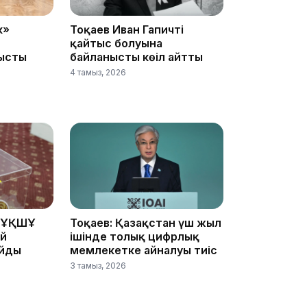
14:36
к»
Тоқаев Иван Гапичтің
қайтыс болуына
ысты
байланысты көңіл айтты
4 тамыз, 2026
13:59
 ҰҚШҰ
Тоқаев: Қазақстан үш жыл
ай
ішінде толық цифрлық
айды
мемлекетке айналуы тиіс
3 тамыз, 2026
13:22