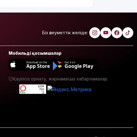
елге
қайтарылды
Тамыздың
басты
кинопремьераларымен
Біз әлеуметтік желіде:
таныссыз
ба?
Мобильді қосымшалар
Астротуризмнің
астанасына
Download on the
Get it on
App Store
Google Play
айналды
Қауіпсіз орнату, жарнамасыз хабарламалар.
Киевке
жасалған
ауқымды
шабуыл:
Батыс
Украинаның
әуе
қорғанысын
күшейту
мәселесін