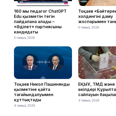
160 мың педагог ChatGPT
Тоқаев «Бәйтере
Edu қызметін тегін
холдингінің даму
пайдалана алады –
жоспарымен тан
«Әділет» партиясының
5 тамыз, 2026
кандидаты
5 тамыз, 2026
Тоқаев Никол Пашинянды
ЕҚЫҰ, ТМД және
қызметіне қайта
өкілдері Құрылт
тағайындалуымен
сайлауын бақыл
құттықтады
3 тамыз, 2026
4 тамыз, 2026