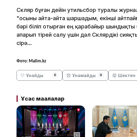
Скляр бұған дейін утильсбор туралы журн
"осыны айта-айта шаршадым, екінші айтпа
бәрі біліп отырған ең қарабайыр шындықты
апарып тірей салу үшін дәл Склярдікі сияқ
сірә...
Фото: Malim.kz
🤍 Ұнайды
😞 Ұнамайды
😡 Шектен 
0
0
Ұқсас мақалалар