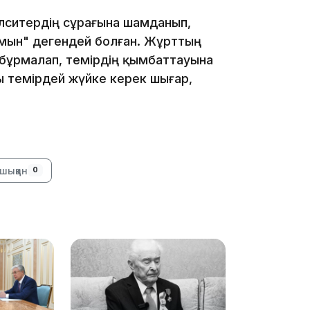
алситердің сұрағына шамданып,
15:24
ймын" дегендей болған. Жұрттың
 бұрмалап, темірдің қымбаттауына
ты темірдей жүйке керек шығар,
шыққан
0
14:47