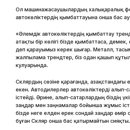
Ол машинажасаушылардың халықаралық фо
автокөліктердің қымбаттауына онша бас а
«Әлемдік автокөліктердің қымбаттау тренді 
атақты бір көлігі бізде қымбаттаса, демек
деп қарауымыз керек шығар. Металл, тасы
жалпылама трендтер, біз одан қашып құтыл
кулуарында.
Склярдың сөзіне қарағанда, Қазақстандағы
екен. Автодилерлер автокөліктерді алып-
істейді. Әрине, алып-сатарлардың біздің үк
заңдар мен заңнамалар бойынша жұмыс істей
бізде неге елден ерек сондай заңдар өмір 
бұған Скляр онша бас қатырмайтын сияқты.