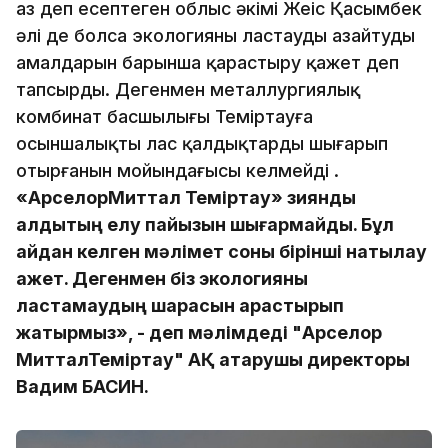
аз деп есептеген облыс әкімі Жеңіс Қасымбек
әлі де болса экологияны ластауды азайтудың
амалдарын барынша қарастыру қажет деп
тапсырды. Дегенмен металлургиялық
комбинат басшылығы Теміртауға
осыншалықты лас қалдықтарды шығарып
отырғанын мойындағысы келмейді .
«АрселорМиттал Теміртау» зиянды
қалдықтың елу пайызын шығармайды. Бұл
қайдан келген мәлімет соны бірінші нақтылау
қажет. Дегенмен біз экологияны
ластамаудың шарасын қарастырып
жатырмыз», - деп мәлімдеді "Арселор
МитталТеміртау" АҚ атқарушы директоры
Вадим БАСИН.