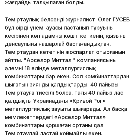
жағдайды талқылаған болды.
Теміртаулық белсенді журналист Олег ГУСЕВ
бұл өңірдің үнемі ауасы ластанып тұруының
кесірінен көп адамның көшіп кеткенін, қызының
денсаулығы нашарлай бастағандықтан,
Теміртаудан кететінін жоспарлап отырғанын
айтты. "Арселор Миттал " компаниясының
әлемнің 18 елінде металлургиялық
комбинаттары бар екен. Сол комбинаттардан
шығатын зиянды қалдықтардың 40 пайызы
Теміртауға тиесілі болса, тағы 40 пайыз лас
қалдықты Украинадағы «Кривой Рог»
металлургиялық зауыты шығарады. Ал басқа
мемлекеттердегі «Арселор Миттал»
комбинаттары қоршаған ортаны дәл
Теміртаудай ластай қоймайды екен.