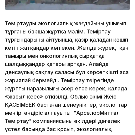
Теміртаудың экологиялық жағдайының ушығып
тұрғаны барша жұртқа мәлім. Теміртау
тұрғындарының айтуынша, қазір қаладан көшіп
кетіп жатқандар көп екен. Жылда жүрек, қан
тамыры мен онкологиялық сырқатқа
шалдыққандар қатары артқан. Алайда
денсаулық сақтау саласы бұл көрсеткішті аса
жариялай бермейді. Теміртау төңірегінде
жұрттың наразылығы әсер етсе керек, қалада
«жасыл кеңес» өткізілді. Облыс әкімі Жеңіс
ҚАСЫМБЕК бастаған шенеуніктер, экологтар
мен ірі өндіріс алпауыты "АрселорМиттал
Теміртау" компаниясының өкілдері дөңгелек
үстел басында бас қосып, экологиялық