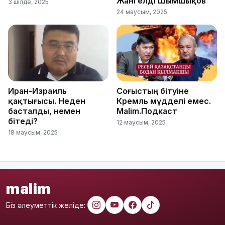
Жангелді Шымшықов
3 шілде, 2025
24 маусым, 2025
Иран-Израиль
Соғыстың бітуіне
қақтығысы. Неден
Кремль мүдделі емес.
басталды, немен
Malim.Подкаст
бітеді?
12 маусым, 2025
18 маусым, 2025
malim
Біз әлеуметтік желіде: