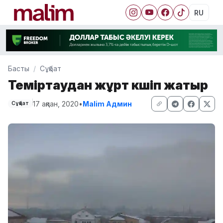
RU
Басты
Сұқбат
Теміртаудан жұрт көшіп жатыр
17 ақпан, 2020
•
Malim Админ
Сұқбат