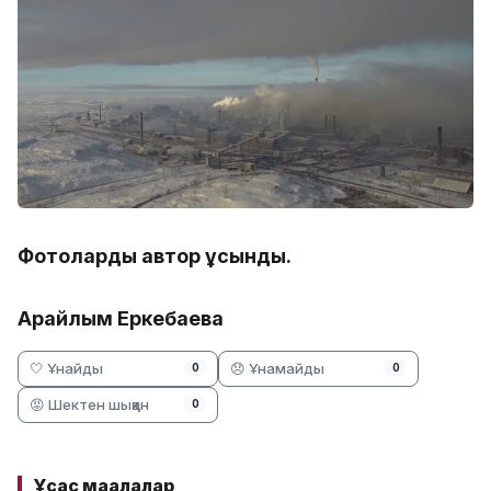
Фотоларды автор ұсынды.
Арайлым Еркебаева
🤍 Ұнайды
😞 Ұнамайды
0
0
😡 Шектен шыққан
0
Ұқсас мақалалар