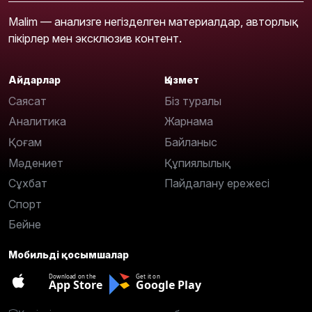
Malim — анализге негізделген материалдар, авторлық
пікірлер мен эксклюзив контент.
Айдарлар
Қызмет
Саясат
Біз туралы
Аналитика
Жарнама
Қоғам
Байланыс
Мәдениет
Құпиялылық
Сұхбат
Пайдалану ережесі
Спорт
Бейне
Мобильді қосымшалар
Download on the
Get it on
App Store
Google Play