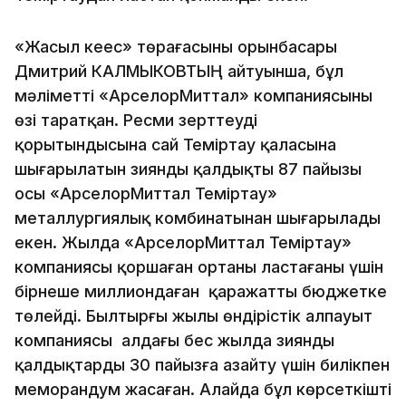
«Жасыл кеңес» төрағасының орынбасары
Дмитрий КАЛМЫКОВТЫҢ айтуынша, бұл
мәліметті «АрселорМиттал» компаниясының
өзі таратқан. Ресми зерттеудің
қорытындысына сай Теміртау қаласына
шығарылатын зиянды қалдықтың 87 пайызы
осы «АрселорМиттал Теміртау»
металлургиялық комбинатынан шығарылады
екен. Жылда «АрселорМиттал Теміртау»
компаниясы қоршаған ортаны ластағаны үшін
бірнеше миллиондаған қаражатты бюджетке
төлейді. Былтырғы жылы өндірістік алпауыт
компаниясы алдағы бес жылда зиянды
қалдықтарды 30 пайызға азайту үшін билікпен
меморандум жасаған. Алайда бұл көрсеткішті