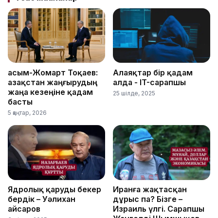
Қасым-Жомарт Тоқаев:
Алаяқтар бір қадам
Қазақстан жаңғырудың
алда - IT-сарапшы
жаңа кезеңіне қадам
25 шілде, 2025
басты
5 қаңтар, 2026
Ядролық қаруды бекер
Иранға жақтасқан
бердік – Уәлихан
дұрыс па? Бізге –
Қайсаров
Израиль үлгі. Сарапшы