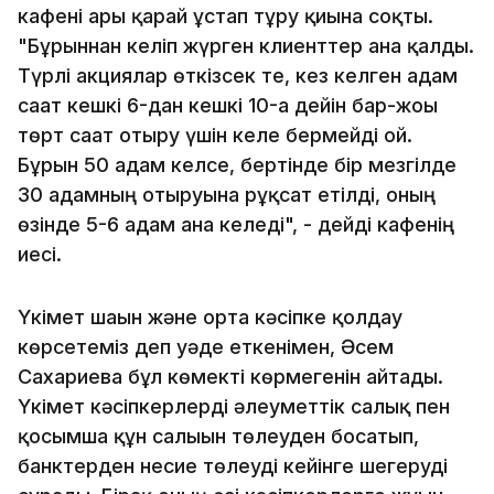
кафені ары қарай ұстап тұру қиынға соқты.
"Бұрыннан келіп жүрген клиенттер ғана қалды.
Түрлі акциялар өткізсек те, кез келген адам
сағат кешкі 6-дан кешкі 10-ға дейін бар-жоғы
төрт сағат отыру үшін келе бермейді ғой.
Бұрын 50 адам келсе, бертінде бір мезгілде
30 адамның отыруына рұқсат етілді, оның
өзінде 5-6 адам ғана келеді", - дейді кафенің
иесі.
Үкімет шағын және орта кәсіпке қолдау
көрсетеміз деп уәде еткенімен, Әсем
Сахариева бұл көмекті көрмегенін айтады.
Үкімет кәсіпкерлерді әлеуметтік салық пен
қосымша құн салығын төлеуден босатып,
банктерден несие төлеуді кейінге шегеруді