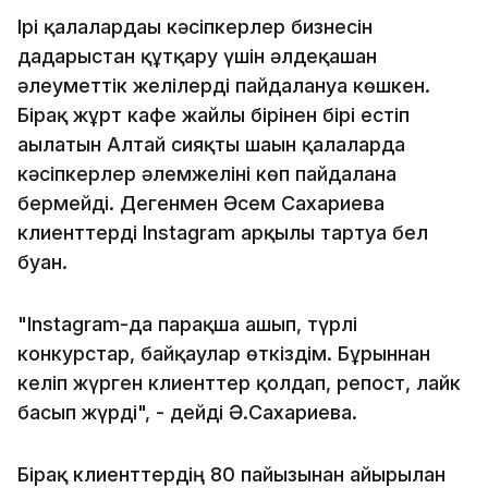
Ірі қалалардағы кәсіпкерлер бизнесін
дағдарыстан құтқару үшін әлдеқашан
әлеуметтік желілерді пайдалануға көшкен.
Бірақ жұрт кафе жайлы бірінен бірі естіп
ағылатын Алтай сияқты шағын қалаларда
кәсіпкерлер әлемжеліні көп пайдалана
бермейді. Дегенмен Әсем Сахариева
клиенттерді Instagram арқылы тартуға бел
буған.
"Instagram-да парақша ашып, түрлі
конкурстар, байқаулар өткіздім. Бұрыннан
келіп жүрген клиенттер қолдап, репост, лайк
басып жүрді", - дейді Ә.Сахариева.
Бірақ клиенттердің 80 пайызынан айырылған