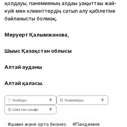
қолдауы, панемияның алдағы уақыттағы жай-
күйі мен клиенттердің сатып алу қабілетіне
байланысты болмақ.
Меруерт Қалымжанова,
Шығыс Қазақстан облысы
Алтай ауданы
Алтай қаласы.
🤍 Ұнайды
😞 Ұнамайды
0
0
😡 Шектен шыққан
0
#шағын және орта бизнес
#Пандемия