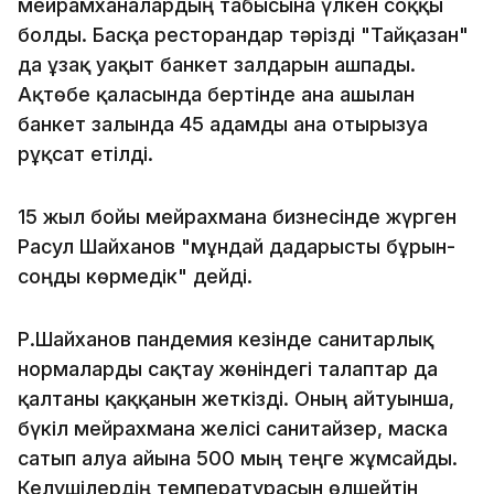
мейрамханалардың табысына үлкен соққы
болды. Басқа ресторандар тәрізді "Тайқазан"
да ұзақ уақыт банкет залдарын ашпады.
Ақтөбе қаласында бертінде ғана ашылған
банкет залында 45 адамды ғана отырғызуға
рұқсат етілді.
15 жыл бойы мейрахмана бизнесінде жүрген
Расул Шайханов "мұндай дағдарысты бұрын-
соңды көрмедік" дейді.
Р.Шайханов пандемия кезінде санитарлық
нормаларды сақтау жөніндегі талаптар да
қалтаны қаққанын жеткізді. Оның айтуынша,
бүкіл мейрахмана желісі санитайзер, маска
сатып алуға айына 500 мың теңге жұмсайды.
Келушілердің температурасын өлшейтін