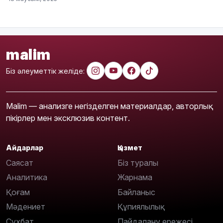
malim
Біз әлеуметтік желіде:
Malim — анализге негізделген материалдар, авторлық
пікірлер мен эксклюзив контент.
Айдарлар
Қызмет
Саясат
Біз туралы
Аналитика
Жарнама
Қоғам
Байланыс
Мәдениет
Құпиялылық
Сұхбат
Пайдалану ережесі