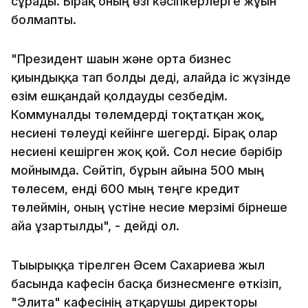
сұрады. Бірақ оның өзі кәсіпкерлерге жұғын
болмапты.
"Президент шағын және орта бизнес
қиындыққа тап болды деді, алайда іс жүзінде
өзім ешқандай қолдауды сезбедім.
Коммуналды төлемдерді тоқтатқан жоқ,
несиені төлеуді кейінге шегерді. Бірақ олар
несиені кешірген жоқ қой. Сол несие бәрібір
мойнымда. Сөйтіп, бұрын айына 500 мың
төлесем, енді 600 мың теңге кредит
төлеймін, оның үстіне несие мерзімі бірнеше
айға ұзартылды", - дейді ол.
Тығырыққа тірелген Әсем Сахариева жыл
басында кафесін басқа бизнесменге өткізіп,
"Элита" кафесінің атқарушы директоры