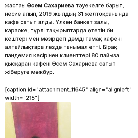
жастағы
Әсем Сахариева
тәуекелге барып,
несие алып, 2019 жылдың 31 желтоқсанында
кафе сатып алды. Үлкен банкет залы,
караоке, түрлі тақырыптарда өтетін би
кештері мен мәзірдегі дәмді тамақ кафені
алтайлықтарға лезде танымал етті. Бірақ
пандемия кесірінен клиенттері 80 пайызға
қысқарған кафені Әсем Сахариева сатып
жіберуге мәжбүр.
[caption id="attachment_11645" align="alignleft"
width="215"]