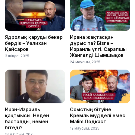
Ядролық қаруды бекер
Иранға жақтасқан
бердік – Уәлихан
дұрыс па? Бізге –
Қайсаров
Израиль үлгі. Сарапшы
Жангелді Шымшықов
3 шілде, 2025
24 маусым, 2025
Иран-Израиль
Соғыстың бітуіне
қақтығысы. Неден
Кремль мүдделі емес.
басталды, немен
Malim.Подкаст
бітеді?
12 маусым, 2025
18 маусым, 2025