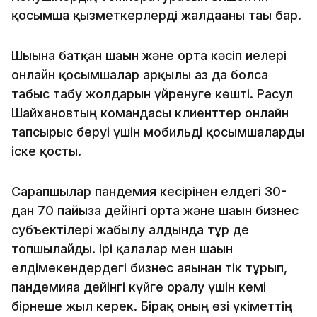
қосымша қызметкерлерді жалдағаны тағы бар.
Шығынға батқан шағын және орта кәсіп иелері
онлайн қосымшалар арқылы аз да болса
табыс табу жолдарын үйренуге көшті. Расул
Шайхановтың командасы клиенттер онлайн
тапсырыс беруі үшін мобильді қосымшаларды
іске қосты.
Сарапшылар пандемия кесірінен елдегі 30-
дан 70 пайызға дейінгі орта және шағын бизнес
субъектілері жабылу алдында тұр де
топшылайды. Ірі қалалар мен шағын
елдімекендердегі бизнес аяғынан тік тұрып,
пандемияға дейінгі күйге оралу үшін кемі
бірнеше жыл керек. Бірақ оның өзі үкіметтің