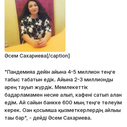
Әсем Сахариева[/caption]
"Пандемияға дейін айына 4-5 миллион теңге
табыс табатын едік. Айына 2-3 миллионды
әрең тауып жүрдік. Мемлекеттік
бағдарламамен несие алып, кафені сатып алған
едім. Ай сайын банкке 600 мың теңге төлеуім
керек. Оған қосымша қызметкерлердің айлығы
тағы бар", - дейді Әсем Сахариева.