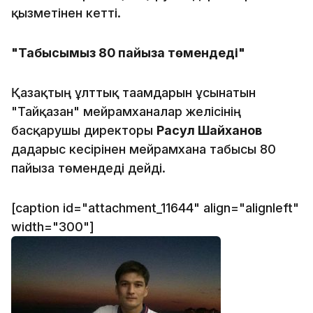
қызметінен кетті.
"Табысымыз 80 пайызға төмендеді"
Қазақтың ұлттық тағамдарын ұсынатын
"Тайқазан" мейрамханалар желісінің
басқарушы директоры
Расул Шайханов
дағдарыс кесірінен мейрамхана табысы 80
пайызға төмендеді дейді.
[caption id="attachment_11644" align="alignleft"
width="300"]