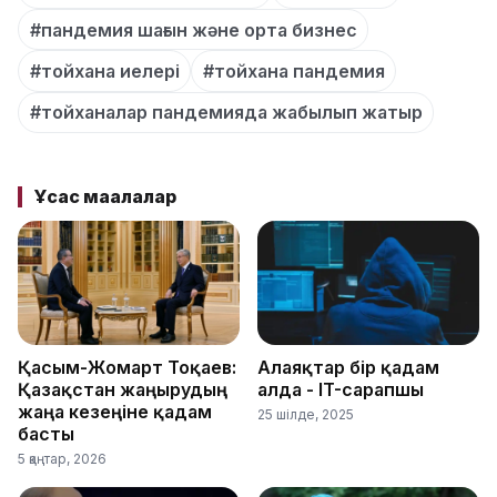
#пандемия шағын және орта бизнес
#тойхана иелері
#тойхана пандемия
#тойханалар пандемияда жабылып жатыр
Ұқсас мақалалар
Қасым-Жомарт Тоқаев:
Алаяқтар бір қадам
Қазақстан жаңғырудың
алда - IT-сарапшы
жаңа кезеңіне қадам
25 шілде, 2025
басты
5 қаңтар, 2026