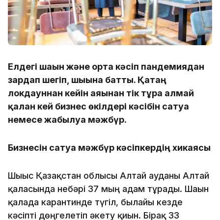
Елдегі шағын және орта кәсіп пандемиядан
зардап шегіп, шығынға батты. Қатаң
локдауннан кейін аяғынан тік тұра алмай
қалған кей бизнес өкілдері кәсібін сатуға
немесе жабылуға мәжбүр.
Бизнесін сатуға мәжбүр кәсіпкердің хикаясы
Шығыс Қазақстан облысы Алтай ауданы Алтай
қаласында небәрі 37 мың адам тұрады. Шағын
қалада карантинде түгіл, былайғы кезде
кәсіпті дөңгелетіп әкету қиын. Бірақ 33