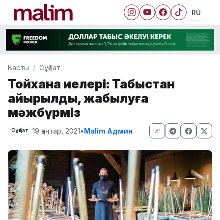
RU
Басты
Сұқбат
Тойхана иелері: Табыстан
айырылдық, жабылуға
мәжбүрміз
19 қаңтар, 2021
•
Malim Админ
Сұқбат