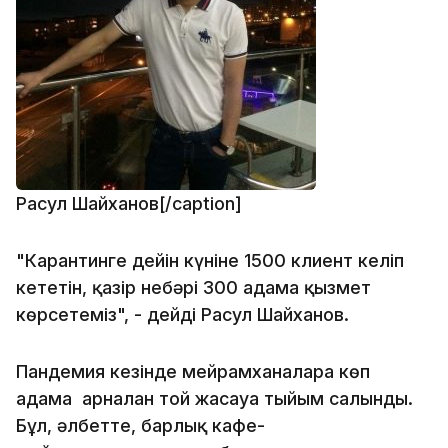
Расул Шайханов[/caption]
"Карантинге дейін күніне 1500 клиент келіп
кететін, қазір небәрі 300 адамға қызмет
көрсетеміз", - дейді Расул Шайханов.
Пандемия кезінде мейрамханаларға көп
адамға арналған той жасауға тыйым салынды.
Бұл, әлбетте, барлық кафе-