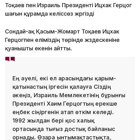
Тоқаев пен Израиль Президенті Ицхак Герцог
шағын құрамда келіссөз жүргізді
Сондай-ақ Қасым-Жомарт Тоқаев Ицхак
Герцогпен еліміздің төрінде жүздескеніне
қуанышты екенін айтты.
Ең әуелі, екі ел арасындағы қарым-
қатынастың іргесін қалауға Сіздің
әкеңіз, Израиль Мемлекетінің бұрынғы
Президенті Хаим Герцогтың ерекше
еңбек сіңіргенін атап өткім келеді.
1992 жылдан бері қос халық
ортасында тығыз достық байланыс
орнады. Өзара ынтымақтастықта,