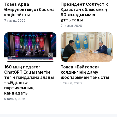
Тоқаев Ардақ
Президент Солтүстік
Әмірқұловтың отбасына
Қазақстан облысының
көңіл айтты
90 жылдығымен
құттықтады
7 тамыз, 2026
7 тамыз, 2026
160 мың педагог
Тоқаев «Бәйтерек»
ChatGPT Edu қызметін
холдингінің даму
тегін пайдалана алады
жоспарымен танысты
– «Әділет»
5 тамыз, 2026
партиясының
кандидаты
5 тамыз, 2026