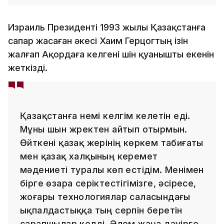
Израиль Президенті 1993 жылы Қазақстанға
сапар жасаған әкесі Хаим Герцогтың ізін
жалғап Ақордаға келгені үшін қуанышты екенін
жеткізді.
Қазақстанға үнемі келгім келетін еді.
Мұны шын жүректен айтып отырмын.
Өйткені қазақ жерінің көркем табиғаты
мен қазақ халқының керемет
мәдениеті туралы көп естідім. Менімен
бірге өзара серіктестігімізге, әсіресе,
жоғары технологиялар саласындағы
ықпалдастыққа тың серпін беретін
сарапшылар келді. Әлем жаңа дәуірге