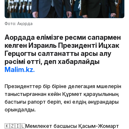
Фото: Ақорда
Ақордада елімізге ресми сапармен
келген Израиль Президенті Ицхак
Герцогты салтанатты қарсы алу
рәсімі өтті, деп хабарлайды
Malim.kz.
Президенттер бір біріне делегация мүшелерін
таныстырғаннан кейін Құрмет қарауылының
бастығы рапорт беріп, екі елдің әнұрандары
орындалды.
🇰🇿🇮🇱Мемлекет басшысы Қасым-Жомарт