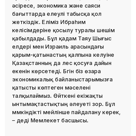
әсіресе, экономика және саяси
бағыттарда елеулі табысқа қол
жеткіздік. Еліміз Ибраһим
келісімдеріне қосылу туралы шешім
қабылдады. Бұл қадам Таяу Шығыс
елдері мен Израиль арасындағы
қарым-қатынастың қалпына келуіне
Қазақстанның да үлес қосуға дайын
екенін көрсетеді. Бүгін біз өзара
экономикалық байланыстарымызға
қатысты көптеген мәселені
талқылаймыз. Өйткені екіжақты
ынтымақтастықтың әлеуеті зор. Бұл
мүмкіндікті мейлінше пайдалану керек,
– деді Мемлекет басшысы.