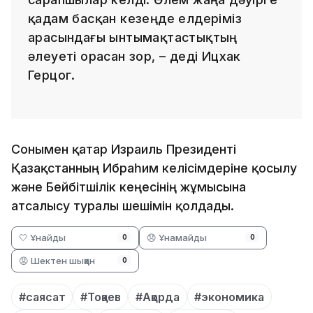
қадам басқан кезеңде елдеріміз
арасындағы ынтымақтастықтың
әлеуеті орасан зор, – деді Ицхак
Герцог.
Сонымен қатар Израиль Президенті
Қазақстанның Ибраһим келісімдеріне қосылу
және Бейбітшілік кеңесінің жұмысына
атсалысу туралы шешімін қолдады.
🤍 Ұнайды
😞 Ұнамайды
0
0
😡 Шектен шыққан
0
#саясат
#Тоқаев
#Ақорда
#экономика