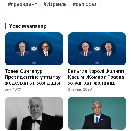
#президент
#Израиль
#келіссөз
Ұқсас мақалалар
Тоқаев Сингапур
Бельгия Королі Филипп
Президентіне құттықтау
Қасым-Жомарт Тоқаевқа
жеделхатын жолдады
жауап хат жолдады
Бүгін, 10:01
8 тамыз, 2026