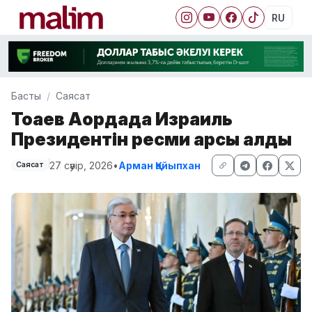
RU
Басты
Саясат
Тоқаев Ақордада Израиль
Президентін ресми қарсы алды
27 сәуір, 2026
•
Арман Қайыпхан
Саясат