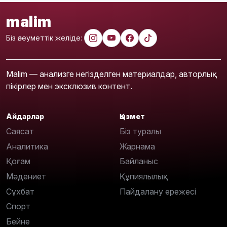
malim
Біз әлеуметтік желіде:
Malim — анализге негізделген материалдар, авторлық
пікірлер мен эксклюзив контент.
Айдарлар
Қызмет
Саясат
Біз туралы
Аналитика
Жарнама
Қоғам
Байланыс
Мәдениет
Құпиялылық
Сұхбат
Пайдалану ережесі
Спорт
Бейне