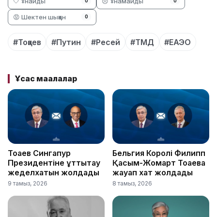
🤍 Ұнайды
😞 Ұнамайды
0
0
😡 Шектен шыққан
0
#Тоқаев
#Путин
#Ресей
#ТМД
#ЕАЭО
Ұқсас мақалалар
Тоқаев Сингапур
Бельгия Королі Филипп
Президентіне құттықтау
Қасым-Жомарт Тоқаевқа
жеделхатын жолдады
жауап хат жолдады
9 тамыз, 2026
8 тамыз, 2026