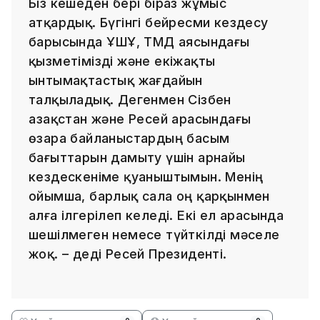
Біз кешеден бері біраз жұмыс
атқардық. Бүгінгі бейресми кездесу
барысында ҰҚШҰ, ТМД аясындағы
қызметімізді және екіжақты
ынтымақтастық жағдайын
талқыладық. Дегенмен Сізбен
Қазақстан және Ресей арасындағы
өзара байланыстардың басым
бағыттарын дамыту үшін арнайы
кездескеніме қуаныштымын. Менің
ойымша, барлық сала оң қарқынмен
алға ілгерілеп келеді. Екі ел арасында
шешілмеген немесе түйткілді мәселе
жоқ. – деді Ресей Президенті.