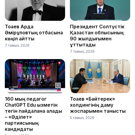
Тоқаев Ардақ
Президент Солтүстік
Әмірқұловтың отбасына
Қазақстан облысының
көңіл айтты
90 жылдығымен
құттықтады
7 тамыз, 2026
7 тамыз, 2026
160 мың педагог
Тоқаев «Бәйтерек»
ChatGPT Edu қызметін
холдингінің даму
тегін пайдалана алады
жоспарымен танысты
– «Әділет»
5 тамыз, 2026
партиясының
кандидаты