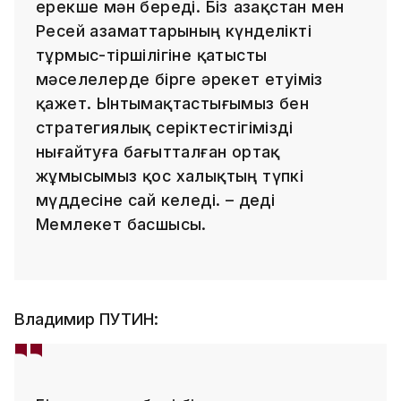
ерекше мән береді. Біз Қазақстан мен
Ресей азаматтарының күнделікті
тұрмыс-тіршілігіне қатысты
мәселелерде бірге әрекет етуіміз
қажет. Ынтымақтастығымыз бен
стратегиялық серіктестігімізді
нығайтуға бағытталған ортақ
жұмысымыз қос халықтың түпкі
мүддесіне сай келеді. – деді
Мемлекет басшысы.
Владимир ПУТИН: