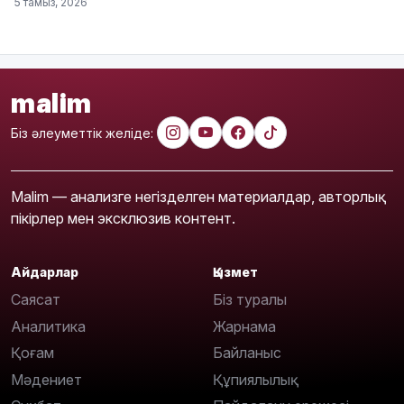
5 тамыз, 2026
malim
Біз әлеуметтік желіде:
Malim — анализге негізделген материалдар, авторлық
пікірлер мен эксклюзив контент.
Айдарлар
Қызмет
Саясат
Біз туралы
Аналитика
Жарнама
Қоғам
Байланыс
Мәдениет
Құпиялылық