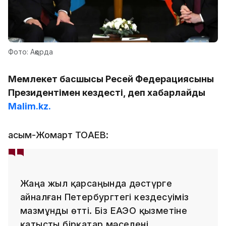
Фото: Ақорда
Мемлекет басшысы Ресей Федерациясының
Президентімен кездесті, деп хабарлайды
Malim.kz.
Қасым-Жомарт ТОҚАЕВ:
Жаңа жыл қарсаңында дәстүрге
айналған Петербургтегі кездесуіміз
мазмұнды өтті. Біз ЕАЭО қызметіне
қатысты бірқатар мәселені