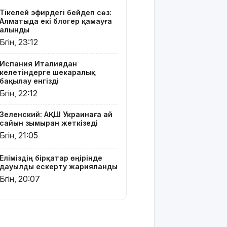
тайфун
Тікелей эфирдегі бейәдеп сөз:
соғып, 14
Алматыда екі блогер қамауға
мың
алынды
ғимарат
Бүгін, 23:12
жарықсыз
қалды
Испания Италиядан
келетіндерге шекаралық
БҚО-да ет
бақылау енгізді
өнімдері
Бүгін, 22:12
тексеріліп
жатыр
Зеленский: АҚШ Украинаға ай
сайын зымыран жеткізеді
Бельгия
Бүгін, 21:05
Королі
Филипп
Еліміздің бірқатар өңірінде
Қасым-
дауылды ескерту жарияланды
Жомарт
Бүгін, 20:07
Тоқаевқа
жауап хат
жолдады
БҚО-да