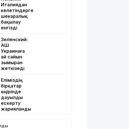
Италиядан
келетіндерге
шекаралық
бақылау
енгізді
Зеленский:
АҚШ
Украинаға
ай сайын
зымыран
жеткізеді
Еліміздің
бірқатар
өңірінде
дауылды
ескерту
жарияланды
Жапонияда
ылды
жойқын