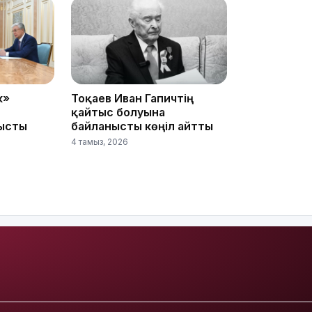
к»
Тоқаев Иван Гапичтің
қайтыс болуына
13:39
ысты
байланысты көңіл айтты
4 тамыз, 2026
13:00