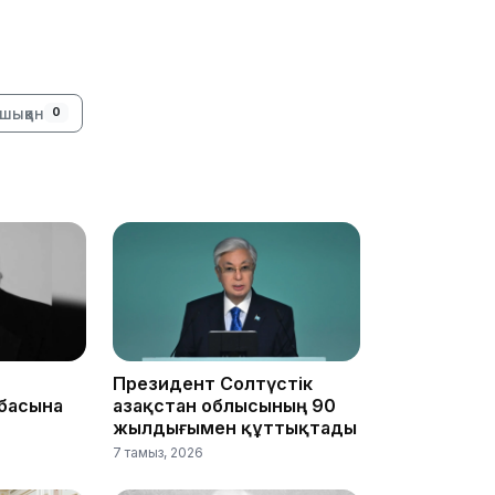
16:59
шыққан
0
15:55
Президент Солтүстік
басына
Қазақстан облысының 90
жылдығымен құттықтады
14:26
7 тамыз, 2026