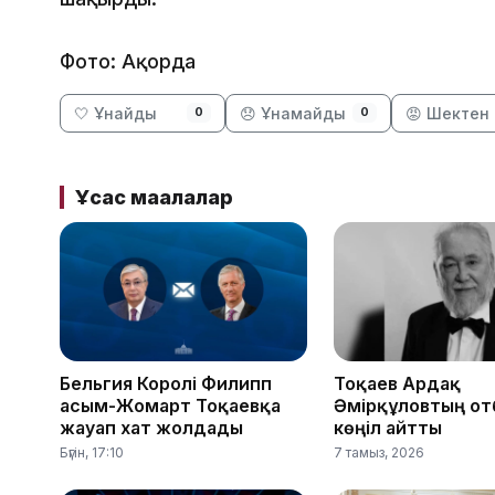
Фото: Ақорда
🤍 Ұнайды
😞 Ұнамайды
😡 Шектен 
0
0
Ұқсас мақалалар
Бельгия Королі Филипп
Тоқаев Ардақ
Қасым-Жомарт Тоқаевқа
Әмірқұловтың от
жауап хат жолдады
көңіл айтты
Бүгін, 17:10
7 тамыз, 2026