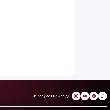
қағидаты
баршаға
міндетті
Украина
Сызрань
және
Кубаньдағы
мұнай
өңдеу
зауыттарына
дронмен
шабуыл
жасады
Қызылордада
«Жасыл
ел» еңбек
жасақтарының
қатысуымен
Біз әлеуметтік желіде:
экологиялық
сенбілік
өтті