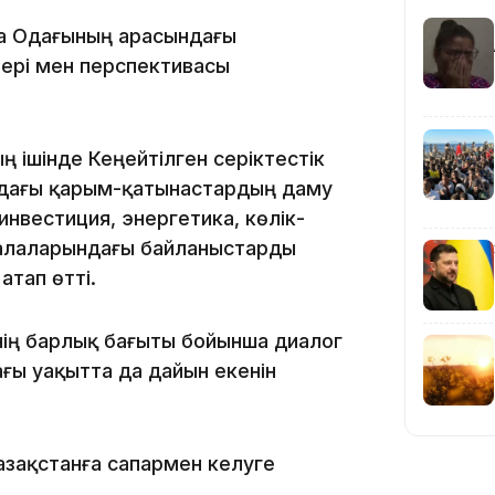
па Одағының арасындағы
18:58
ері мен перспективасы
ішінде Кеңейтілген серіктестік
ндағы қарым-қатынастардың даму
17:57
инвестиция, энергетика, көлік-
алаларындағы байланыстарды
тап өтті.
інің барлық бағыты бойынша диалог
17:10
ағы уақытта да дайын екенін
зақстанға сапармен келуге