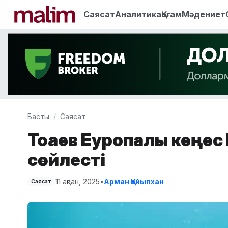
Саясат
Аналитика
Қоғам
Мәдениет
Басты
Саясат
Тоқаев Еуропалық кеңе
сөйлесті
11 ақпан, 2025
•
Арман Қайыпхан
Саясат