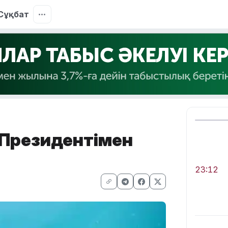
Сұқбат
с Президентімен
23:12