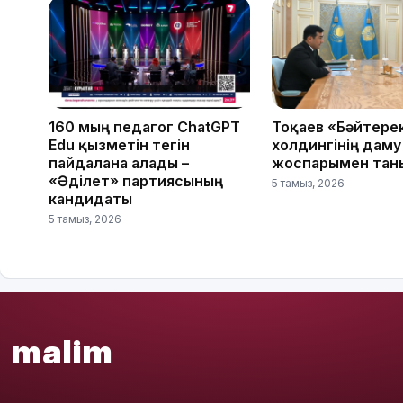
160 мың педагог ChatGPT
Тоқаев «Бәйтере
Edu қызметін тегін
холдингінің даму
пайдалана алады –
жоспарымен тан
«Әділет» партиясының
5 тамыз, 2026
кандидаты
5 тамыз, 2026
malim