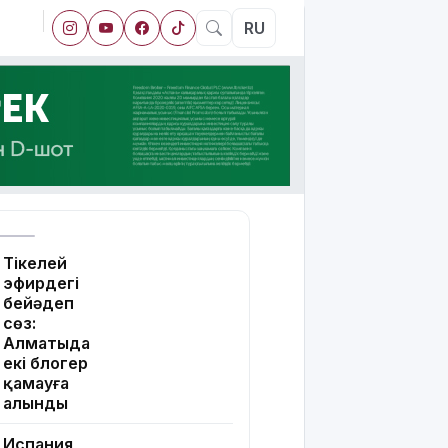
RU
Тікелей
эфирдегі
бейәдеп
сөз:
Алматыда
екі блогер
қамауға
алынды
Испания