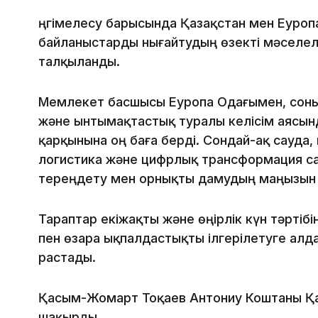
Әңгімелесу барысында Қазақстан мен Еуро
байланыстарды нығайтудың өзекті мәселел
талқыланды.
Мемлекет басшысы Еуропа Одағымен, соның 
және ынтымақтастық туралы келісім аясы
қарқынына оң баға берді. Сондай-ақ сауда, 
логистика және цифрлық трансформация с
тереңдету мен орнықты дамудың маңызын а
Тараптар екіжақты және өңірлік күн тәртіб
пен өзара ықпалдастықты ілгерілетуге алд
растады.
Қасым-Жомарт Тоқаев Антониу Коштаны Қа
шақырды.