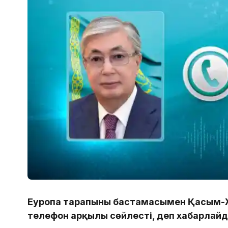
Еуропа тарапының бастамасымен Қасым-
телефон арқылы сөйлесті, деп хабарлайд