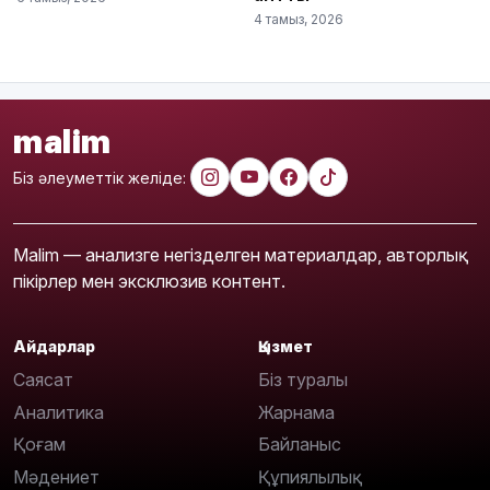
4 тамыз, 2026
malim
Біз әлеуметтік желіде:
Malim — анализге негізделген материалдар, авторлық
пікірлер мен эксклюзив контент.
Айдарлар
Қызмет
Саясат
Біз туралы
Аналитика
Жарнама
Қоғам
Байланыс
Мәдениет
Құпиялылық