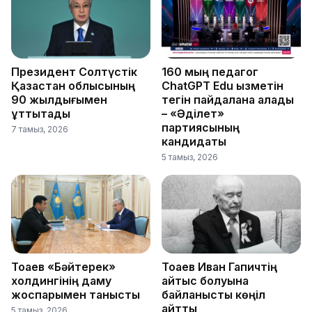
Президент Солтүстік
160 мың педагог
Қазақстан облысының
ChatGPT Edu қызметін
90 жылдығымен
тегін пайдалана алады
құттықтады
– «Әділет»
партиясының
7 тамыз, 2026
кандидаты
5 тамыз, 2026
Тоқаев «Бәйтерек»
Тоқаев Иван Гапичтің
холдингінің даму
қайтыс болуына
жоспарымен танысты
байланысты көңіл
айтты
5 тамыз, 2026