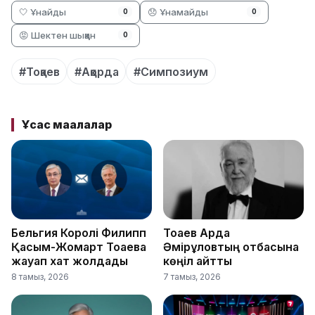
🤍 Ұнайды
😞 Ұнамайды
0
0
😡 Шектен шыққан
0
#Тоқаев
#Ақорда
#Симпозиум
Ұқсас мақалалар
Бельгия Королі Филипп
Тоқаев Ардақ
Қасым-Жомарт Тоқаевқа
Әмірқұловтың отбасына
жауап хат жолдады
көңіл айтты
8 тамыз, 2026
7 тамыз, 2026