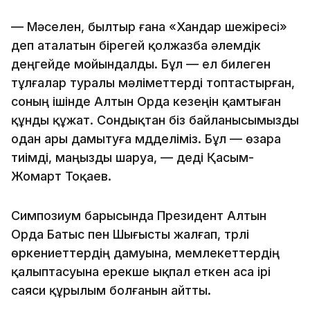
— Мәселен, былтыр ғана «Хандар шежіресі»
деп аталатын бірегей қолжазба әлемдік
деңгейде мойындалды. Бұл — ел билеген
тұлғалар туралы мәліметтерді топтастырған,
соның ішінде Алтын Орда кезеңін қамтыған
құнды құжат. Сондықтан біз байланысымызды
одан ары дамытуға мүдделіміз. Бұл — өзара
тиімді, маңызды шаруа, — деді Қасым-
Жомарт Тоқаев.
Симпозиум барысында Президент Алтын
Орда Батыс пен Шығысты жалғап, түрлі
өркениеттердің дамуына, мемлекеттердің
қалыптасуына ерекше ықпал еткен аса ірі
саяси құрылым болғанын айтты.