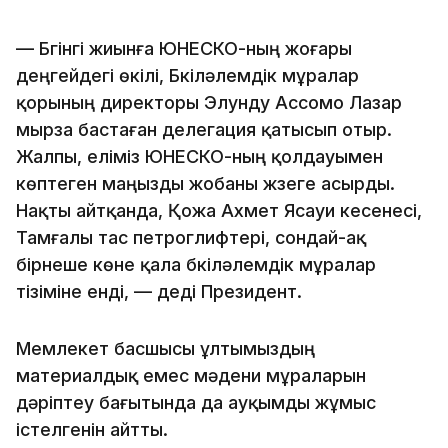
— Бүгінгі жиынға ЮНЕСКО-ның жоғары
деңгейдегі өкілі, Бүкіләлемдік мұралар
қорының директоры Элунду Ассомо Лазар
мырза бастаған делегация қатысып отыр.
Жалпы, еліміз ЮНЕСКО-ның қолдауымен
көптеген маңызды жобаны жүзеге асырды.
Нақты айтқанда, Қожа Ахмет Ясауи кесенесі,
Тамғалы тас петроглифтері, сондай-ақ
бірнеше көне қала бүкіләлемдік мұралар
тізіміне енді, — деді Президент.
Мемлекет басшысы ұлтымыздың
материалдық емес мәдени мұраларын
дәріптеу бағытында да ауқымды жұмыс
істелгенін айтты.