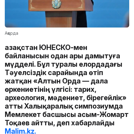
Ақорда
Қазақстан ЮНЕСКО-мен
байланысын одан ары дамытуға
мүдделі. Бұл туралы елордадағы
Тәуелсіздік сарайында өтіп
жатқан «Алтын Орда — дала
өркениетінің үлгісі: тарих,
археология, мәдениет, бірегейлік»
атты Халықаралық симпозиумда
Мемлекет басшысы Қасым-Жомарт
Тоқаев айтты, деп хабарлайды
Malim.kz.