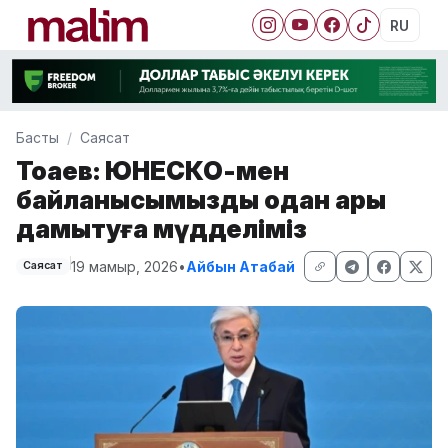
RU
Басты
Саясат
Тоқаев: ЮНЕСКО-мен
байланысымызды одан ары
дамытуға мүдделіміз
19 мамыр, 2026
•
Айбын Атабай
Саясат