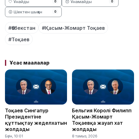
🤍 Ұнайды
😞 Ұнамайды
0
0
😡 Шектен шыққан
0
#Өзбекстан
#Қасым-Жомарт Тоқаев
#Тоқаев
Ұқсас мақалалар
Тоқаев Сингапур
Бельгия Королі Филипп
Президентіне
Қасым-Жомарт
құттықтау жеделхатын
Тоқаевқа жауап хат
жолдады
жолдады
Бүгін, 10:01
8 тамыз, 2026