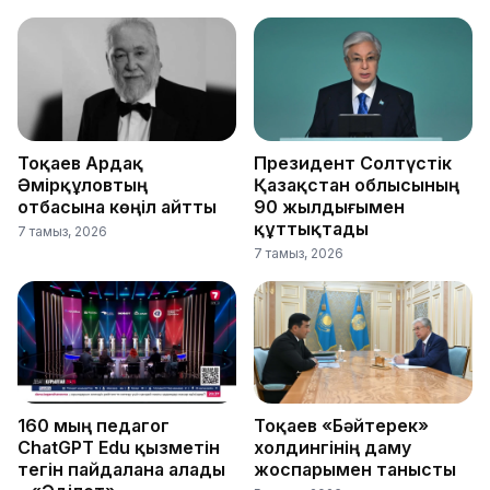
Тоқаев Ардақ
Президент Солтүстік
Әмірқұловтың
Қазақстан облысының
отбасына көңіл айтты
90 жылдығымен
құттықтады
7 тамыз, 2026
7 тамыз, 2026
160 мың педагог
Тоқаев «Бәйтерек»
ChatGPT Edu қызметін
холдингінің даму
тегін пайдалана алады
жоспарымен танысты