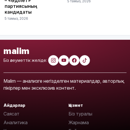
– «Әділет»
5 тамыз, 2026
партиясының
кандидаты
5 тамыз, 2026
malim
Біз әлеуметтік желіде:
Malim — анализге негізделген материалдар, авторлық
пікірлер мен эксклюзив контент.
Айдарлар
Қызмет
Саясат
Біз туралы
Аналитика
Жарнама