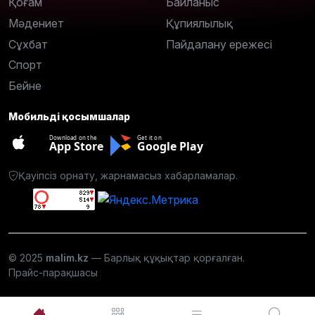
Қоғам
Байланыс
Мәдениет
Құпиялылық
Сұхбат
Пайдалану ережесі
Спорт
Бейне
Мобильді қосымшалар
Download on the
Get it on
App Store
Google Play
Қауіпсіз орнату, жарнамасыз хабарламалар.
© 2025
malim.kz
— Барлық құқықтар қорғалған.
Прайс-парақшасы