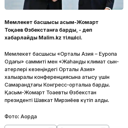
Мемлекет басшысы Қасым-Жомарт
Тоқаев Өзбекстанға барды, - деп
хабарлайды Malim.kz тілшісі.
Мемлекет басшысы «Орталық Азия – Еуропа
Одағы» саммиті мен «Жаһандық климат сын-
қатерлері кезеңіндегі Орталық Азия»
халықаралық конференциясына қатысу үшін
Самарқандтағы Конгресс-орталыққа барды.
Қасым-Жомарт Тоқаевты Өзбекстан
президенті Шавкат Мирзиёев күтіп алды.
Фото: Ақорда