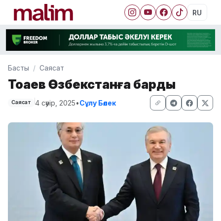
RU
Басты
Саясат
Тоқаев Өзбекстанға барды
4 сәуір, 2025
•
Сұлу Бөлек
Саясат