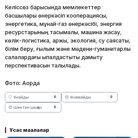
Келіссөз барысында мемлекеттер
басшылары өнеркәсіп кооперациясы,
энергетика, мұнай-газ өнеркәсібі, энергия
ресурстарының тасымалы, машина жасау,
көлік-логистика, қаржы, экология, су саясаты,
білім беру, ғылым және мәдени-гуманитарлық
салалардағы ықпалдастықты дамыту
перспективасын талқылады.
Фото: Ақорда
🤍 Ұнайды
😞 Ұнамайды
0
0
😡 Шектен шыққан
0
Ұқсас мақалалар