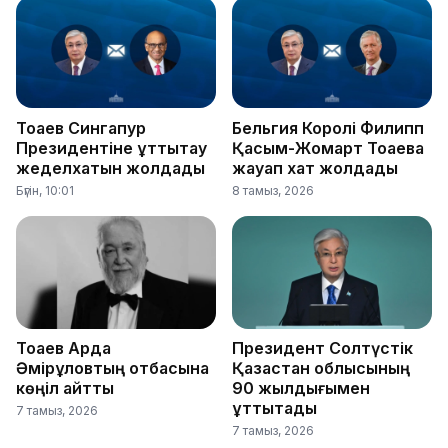
Тоқаев Сингапур
Бельгия Королі Филипп
Президентіне құттықтау
Қасым-Жомарт Тоқаевқа
жеделхатын жолдады
жауап хат жолдады
Бүгін, 10:01
8 тамыз, 2026
Тоқаев Ардақ
Президент Солтүстік
Әмірқұловтың отбасына
Қазақстан облысының
көңіл айтты
90 жылдығымен
құттықтады
7 тамыз, 2026
7 тамыз, 2026