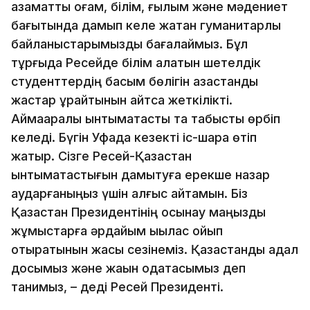
азаматтық қоғам, білім, ғылым және мәдениет
бағытында дамып келе жатқан гуманитарлық
байланыстарымызды бағалаймыз. Бұл
тұрғыда Ресейде білім алатын шетелдік
студенттердің басым бөлігін қазақстандық
жастар құрайтынын айтсақ жеткілікті.
Аймақаралық ынтымақтастық та табысты өрбіп
келеді. Бүгін Уфада кезекті іс-шара өтіп
жатыр. Сізге Ресей-Қазақстан
ынтымақтастығын дамытуға ерекше назар
аударғаныңыз үшін алғыс айтамын. Біз
Қазақстан Президентінің осынау маңызды
жұмыстарға әрдайым ықылас қойып
отыратынын жақсы сезінеміз. Қазақстанды адал
досымыз және жақын одақтасымыз деп
танимыз, – деді Ресей Президенті.