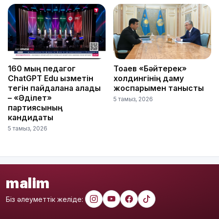
160 мың педагог
Тоқаев «Бәйтерек»
ChatGPT Edu қызметін
холдингінің даму
тегін пайдалана алады
жоспарымен танысты
– «Әділет»
5 тамыз, 2026
партиясының
кандидаты
5 тамыз, 2026
malim
Біз әлеуметтік желіде: