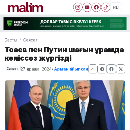
RU
Басты
Саясат
Тоқаев пен Путин шағын құрамда
келіссөз жүргізді
27 қараша, 2024
•
Арман Қайыпхан
Саясат