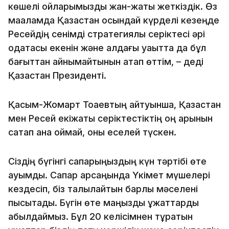
көшелі ойларымызды жан-жақты жеткіздік. Өз
мақаламда Қазақстан осындай күрделі кезеңде
Ресейдің сенімді стратегиялық серіктесі әрі
одақтасы екенін және алдағы уақытта да бұл
бағыттан айнымайтынын атап өттім, – деді
Қазақстан Президенті.
Қасым-Жомарт Тоқаевтың айтуынша, Қазақстан
мен Ресей екіжақты серіктестіктің оң қарқынын
сақтап қана қоймай, оны еселей түскен.
Сіздің бүгінгі сапарыңыздың күн тәртібі өте
ауқымды. Сапар қарсаңында Үкімет мүшелері
кездесіп, біз талқылайтын барлық мәселені
пысықтады. Бүгін өте маңызды құжаттарды
қабылдаймыз. Бұл 20 келісімнен тұратын