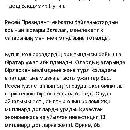
– деді Владимир Путин.
Ресей Президенті екіжақты байланыстардың
қарқынын жоғары бағалап, мемлекеттік
сапарының мәні мен маңызына тоқталды.
Бүгінгі келіссөздердің қорытындысы бойынша
бірқатар құжат қабылданады. Олардың қатарында
Бірлескен мәлімдеме және түрлі саладағы
ықпалдастығымызға қатысты құжаттар бар.
Ресей Қазақстанның ең ірі сауда-экономикалық
серіктесінің бірі болып қала береді. Сауда
айналымы өсті, былтыр оның көлемі 28,5
миллиард долларды құрады. Қазақстан
экономикасына құйылған инвестиция 13
миллиард долларға жетті. Әрине, біз