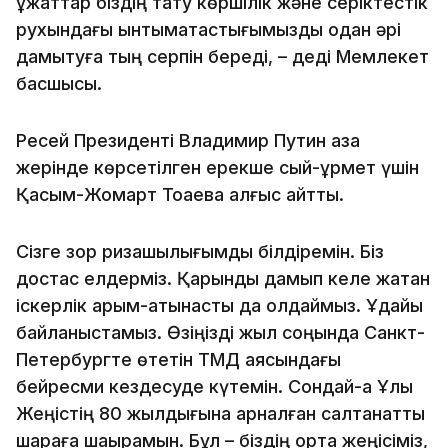
құжаттар біздің тату көршілік және серіктестік
рухындағы ынтымақтастығымызды одан әрі
дамытуға тың серпін береді, – деді Мемлекет
басшысы.
Ресей Президенті Владимир Путин қазақ
жерінде көрсетілген ерекше сый-құрмет үшін
Қасым-Жомарт Тоқаевқа алғыс айтты.
Сізге зор ризашылығымды білдіремін. Біз
достас елдерміз. Қарқынды дамып келе жатқан
іскерлік қарым-қатынасты да қолдаймыз. Ұдайы
байланыстамыз. Өзіңізді жыл соңында Санкт-
Петербургте өтетін ТМД аясындағы
бейресми кездесуде күтемін. Сондай-ақ Ұлы
Жеңістің 80 жылдығына арналған салтанатты
шараға шақырамын. Бұл – біздің ортақ жеңісіміз,