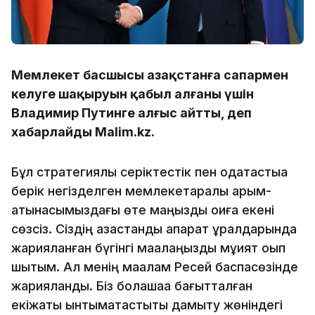
Мемлекет басшысы Қазақстанға сапармен
келуге шақыруын қабыл алғаны үшін
Владимир Путинге алғыс айтты, деп
хабарлайды Malim.kz.
Бұл стратегиялық серіктестік пен одақтастыққа
берік негізделген мемлекетаралық қарым-
қатынасымыздағы өте маңызды оқиға екені
сөзсіз. Сіздің қазақстандық ақпарат құралдарында
жарияланған бүгінгі мақалаңызды мұқият оқып
шықтым. Ал менің мақалам Ресей баспасөзінде
жарияланды. Біз болашаққа бағытталған
екіжақты ынтымақтастықты дамыту жөніндегі