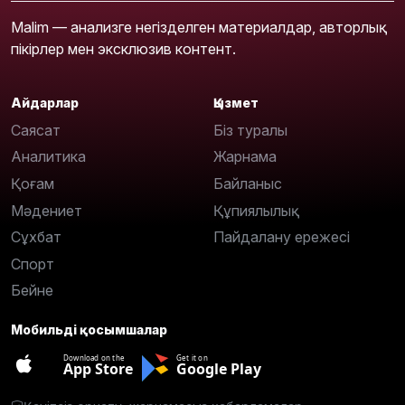
Malim — анализге негізделген материалдар, авторлық
пікірлер мен эксклюзив контент.
Айдарлар
Қызмет
Саясат
Біз туралы
Аналитика
Жарнама
Қоғам
Байланыс
Мәдениет
Құпиялылық
Сұхбат
Пайдалану ережесі
Спорт
Бейне
Мобильді қосымшалар
Download on the
Get it on
App Store
Google Play