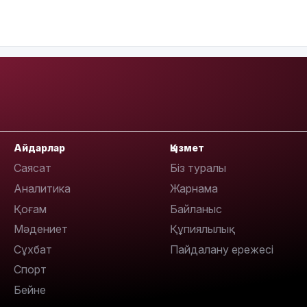
16:37
16:01
Айдарлар
Қызмет
Саясат
Біз туралы
Аналитика
Жарнама
Қоғам
Байланыс
15:59
Мәдениет
Құпиялылық
Сұхбат
Пайдалану ережесі
Спорт
Бейне