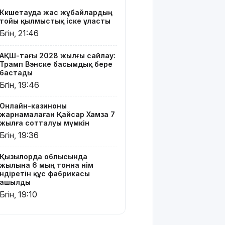
өндіретін
Көкшетауда жас жұбайлардың
құс
тойы қылмыстық іске ұласты
фабрикасы
Бүгін, 21:46
ашылды
Балағат
АҚШ-тағы 2028 жылғы сайлау:
Трамп Вэнске басымдық бере
сөздер
бастады
жариялаған
Бүгін, 19:46
TikTok
блогер
қамауға
Онлайн-казиноны
жарнамалаған Қайсар Хамза 7
алынды
жылға сотталуы мүмкін
Бүгін, 19:36
Құтқарушылар
3,5 мың
метр
Қызылорда облысында
жылына 6 мың тонна өнім
биіктіктегі
өндіретін құс фабрикасы
туристерге
ашылды
көмек
Бүгін, 19:10
көрсетті
Еңбек