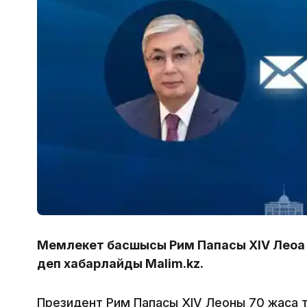
Мемлекет басшысы Рим Папасы XIV Леоғ
деп хабарлайды Malim.kz.
Президент Рим Папасы XIV Леоны 70 жасқа т