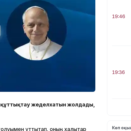
19:46
19:36
а құттықтау жеделхатын жолдады,
19:10
Көп оқ
олуымен құттықтап, оның халықтар