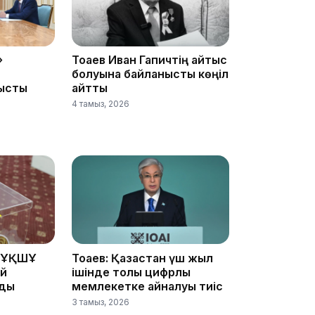
»
Тоқаев Иван Гапичтің қайтыс
17:33
болуына байланысты көңіл
ысты
айтты
4 тамыз, 2026
17:17
 ҰҚШҰ
Тоқаев: Қазақстан үш жыл
ай
ішінде толық цифрлық
йды
мемлекетке айналуы тиіс
3 тамыз, 2026