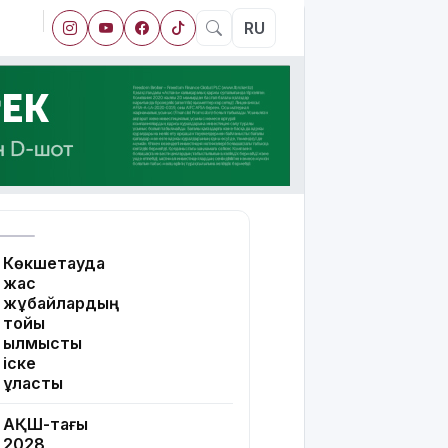
RU
Көкшетауда
жас
жұбайлардың
тойы
қылмыстық
іске
ұласты
АҚШ-тағы
2028