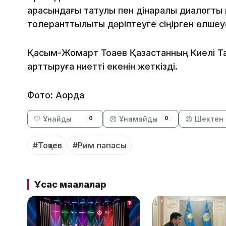
арасындағы татулық пен дінаралық диалогты 
толеранттылықты дәріптеуге сіңірген өлшеус
Қасым-Жомарт Тоқаев Қазақстанның Киелі Та
арттыруға ниетті екенін жеткізді.
Фото: Ақорда
🤍 Ұнайды
😞 Ұнамайды
😡 Шектен 
0
0
#Тоқаев
#Рим папасы
Ұқсас мақалалар