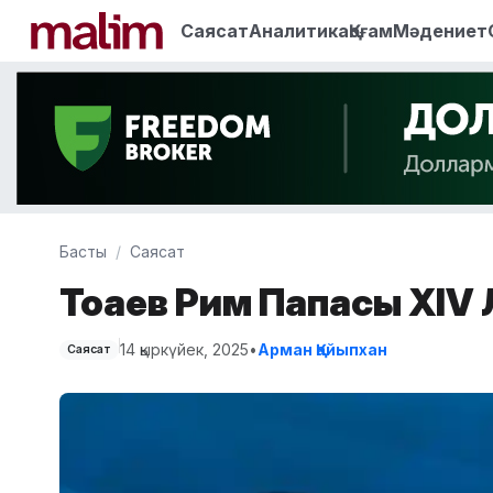
Саясат
Аналитика
Қоғам
Мәдениет
Басты
Саясат
Тоқаев Рим Папасы XIV 
14 қыркүйек, 2025
•
Арман Қайыпхан
Саясат