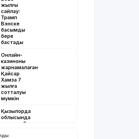
жылғы
сайлау:
Трамп
Вэнске
басымдық
бере
бастады
Онлайн-
казиноны
жарнамалаған
Қайсар
Хамза 7
жылға
сотталуы
мүмкін
Қызылорда
облысында
жылына 6
мың тонна
ылды
өнім