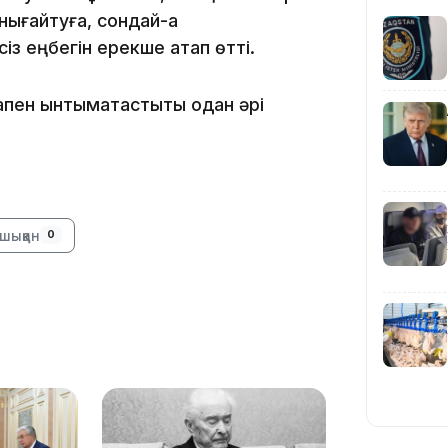
нығайтуға, сондай-ақ
із еңбегін ерекше атап өтті.
қпен ынтымақтастықты одан әрі
19:09
шыққан
0
18:50