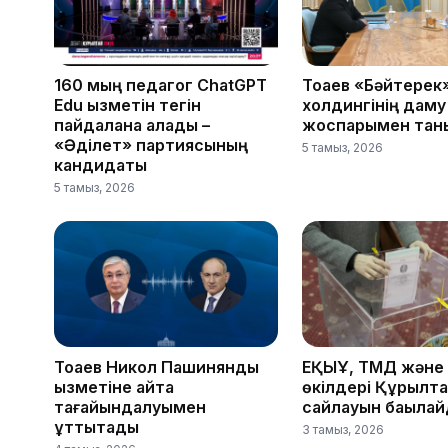
160 мың педагог ChatGPT
Тоқаев «Бәйтерек
Edu қызметін тегін
холдингінің даму
пайдалана алады –
жоспарымен тан
«Әділет» партиясының
5 тамыз, 2026
кандидаты
5 тамыз, 2026
Тоқаев Никол Пашинянды
ЕҚЫҰ, ТМД және
қызметіне қайта
өкілдері Құрылт
тағайындалуымен
сайлауын бақыла
құттықтады
3 тамыз, 2026