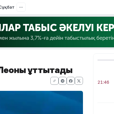
Сұқбат
Леоны құттықтады
21:46