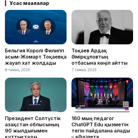
Ұқсас мақалалар
Бельгия Королі Филипп
Тоқаев Ардақ
Қасым-Жомарт Тоқаевқа
Әмірқұловтың
жауап хат жолдады
отбасына көңіл айтты
8 тамыз, 2026
7 тамыз, 2026
Президент Солтүстік
160 мың педагог
Қазақстан облысының
ChatGPT Edu қызметін
90 жылдығымен
тегін пайдалана алады
құттықтады
– «Әділет»