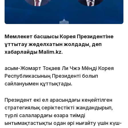
Мемлекет басшысы Корея Президентіне
құттықтау жеделхатын жолдады, деп
хабарлайды Malim.kz.
Қасым-Жомарт Тоқаев Ли Чжэ Мёңді Корея
Республикасының Президенті болып
сайлануымен құттықтады.
Президент екі ел арасындағы кеңейтілген
стратегиялық серіктестікті жандандырып,
түрлі салалардағы өзара тиімді
ынтымақтастықты одан әрі нығайту үшін күш-