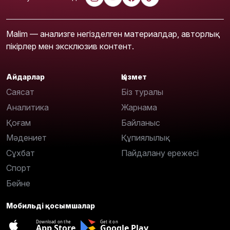
Malim — анализге негізделген материалдар, авторлық
пікірлер мен эксклюзив контент.
Айдарлар
Қызмет
Саясат
Біз туралы
Аналитика
Жарнама
Қоғам
Байланыс
Мәдениет
Құпиялылық
Сұхбат
Пайдалану ережесі
Спорт
Бейне
Мобильді қосымшалар
Download on the
Get it on
App Store
Google Play