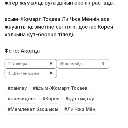
жігер жұмылдыруға дайын екенін растады.
Қасым-Жомарт Тоқаев Ли Чжэ Мёңнің аса
жауапты қызметіне сәттілік, достас Корея
халқына құт-береке тіледі.
Фото: Ақорда
🤍 Ұнайды
😞 Ұнамайды
0
0
😡 Шектен шыққан
0
#сайлау
#Қасым-Жомарт Тоқаев
#президент
#Корея
#құттықтау
#Мемлекет басшысы
#Ли Чжэ Мёң