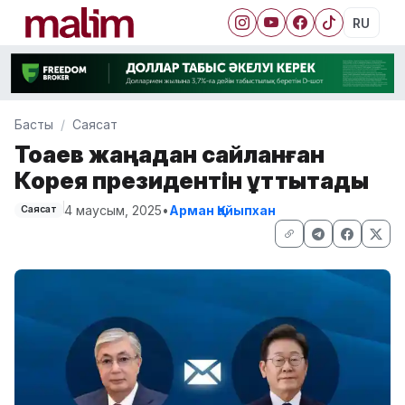
RU
Басты
Саясат
Тоқаев жаңадан сайланған
Корея президентін құттықтады
4 маусым, 2025
•
Арман Қайыпхан
Саясат