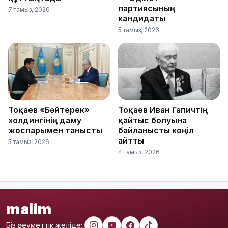
партиясының
7 тамыз, 2026
кандидаты
5 тамыз, 2026
Тоқаев «Бәйтерек»
Тоқаев Иван Гапичтің
холдингінің даму
қайтыс болуына
жоспарымен танысты
байланысты көңіл
айтты
5 тамыз, 2026
4 тамыз, 2026
malim
Біз әлеуметтік желіде: