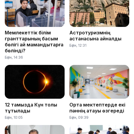
Мемлекеттік білім
Астротуризмнің
гранттарының басым
астанасына айналды
бөлігі қай мамандықтарға
Бүгін, 12:31
бөлінді?
Бүгін, 14:36
12 тамызда Күн толық
Орта мектептерде екі
тұтылады
пәннің атауы өзгереді
Бүгін, 10:05
Бүгін, 09:39