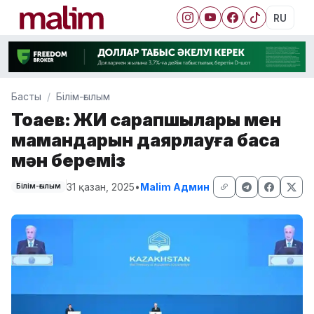
RU
Басты
Білім-ғылым
Тоқаев: ЖИ сарапшылары мен
мамандарын даярлауға баса
мән береміз
31 қазан, 2025
•
Malim Админ
Білім-ғылым