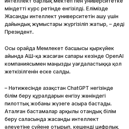
интеллект барлық мектеп пен университетке
міндетті курс ретінде енгізілді. Елімізде
Жасанды интеллект университетін ашу үшін
дайындық жұмыстары жүргізіліп жатыр, – деді
Президент.
Осы орайда Мемлекет басшысы қыркүйек
айында АҚШ-қа жасаған сапары кезінде OpenAI
компаниясымен маңызды уағдаластыққа қол
жеткізілгенін еске салды.
– Нәтижесінде Қазақстан ChatGPT негізінде
білім беру құралдарын енгізу жөніндегі
пилоттық жобаны жүзеге асыра бастады.
Аталған бастамалар арқылы отандық білім
беру саласында жасанды интеллект
әлеуетіне сүйене отырып, кешенді цифрлық