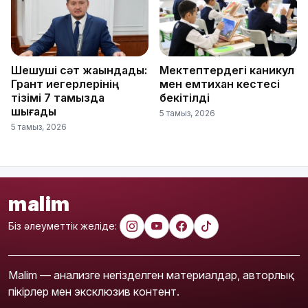
Шешуші сәт жақындады:
Мектептердегі каникул
Грант иегерлерінің
мен емтихан кестесі
тізімі 7 тамызда
бекітілді
шығады
5 тамыз, 2026
5 тамыз, 2026
malim
Біз әлеуметтік желіде:
Malim — анализге негізделген материалдар, авторлық
пікірлер мен эксклюзив контент.