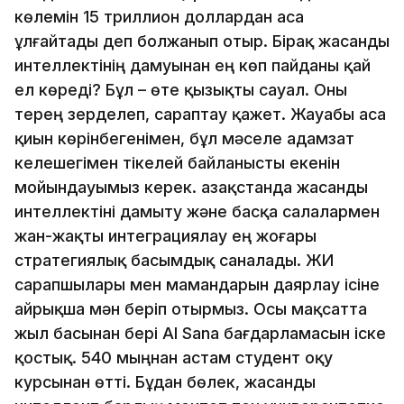
көлемін 15 триллион доллардан аса
ұлғайтады деп болжанып отыр. Бірақ жасанды
интеллектінің дамуынан ең көп пайданы қай
ел көреді? Бұл – өте қызықты сауал. Оны
терең зерделеп, сараптау қажет. Жауабы аса
қиын көрінбегенімен, бұл мәселе адамзат
келешегімен тікелей байланысты екенін
мойындауымыз керек. Қазақстанда жасанды
интеллектіні дамыту және басқа салалармен
жан-жақты интеграциялау ең жоғары
стратегиялық басымдық саналады. ЖИ
сарапшылары мен мамандарын даярлау ісіне
айрықша мән беріп отырмыз. Осы мақсатта
жыл басынан бері AI Sana бағдарламасын іске
қостық. 540 мыңнан астам студент оқу
курсынан өтті. Бұдан бөлек, жасанды