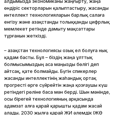
алдымызда экономиканы жаңғырту, жаңа
өндіріс секторларын қалыптастыру, жасанды
интеллект технологияларын барлық салаға
енгізу және Қазақстанды толыққанды цифрлық
мемлекет ретінде дамыту мақсаттары
тұрғанын жеткізді.
– Қазақстан технологиясы озық ел болуға нық
қадам басты. Бұл – біздің жаңа ұлттық
болмысымыздың аса маңызды бөлігі деп
айтсақ, қате болмайды. Бүгін спикерлер
жасанды интеллектінің жаһандық ортақ
прогресті өрге сүйрейтін жаңа қозғаушы күш
ретіндегі рөліне баса мән берді. Шын мәнінде,
осы бірегей технологияның арқасында
адамзат алға қарай қарышты қадам жасай
алады. 2030 жылға қарай ЖИ әлемдік ІЖӨ