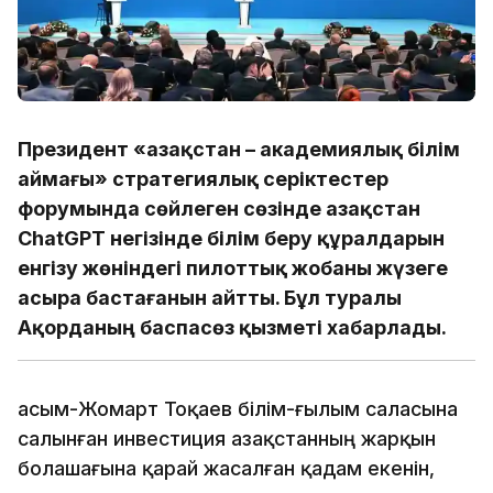
Президент «Қазақстан – академиялық білім
аймағы» стратегиялық серіктестер
форумында сөйлеген сөзінде Қазақстан
ChatGPT негізінде білім беру құралдарын
енгізу жөніндегі пилоттық жобаны жүзеге
асыра бастағанын айтты. Бұл туралы
Ақорданың баспасөз қызметі хабарлады.
Қасым-Жомарт Тоқаев білім-ғылым саласына
салынған инвестиция Қазақстанның жарқын
болашағына қарай жасалған қадам екенін,