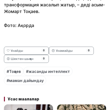
трансформация жасалып жатыр, – деді Қасым-
Жомарт Тоқаев.
Фото: Ақорда
🤍 Ұнайды
😞 Ұнамайды
0
0
😡 Шектен шыққан
0
#Тоқаев
#жасанды интеллект
#маман дайындау
Ұқсас мақалалар