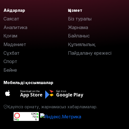
Айдарлар
Қызмет
Саясат
Біз туралы
Аналитика
Жарнама
Қоғам
Байланыс
Мәдениет
Құпиялылық
Сұхбат
Пайдалану ережесі
Спорт
Бейне
Мобильді қосымшалар
Download on the
Get it on
App Store
Google Play
Қауіпсіз орнату, жарнамасыз хабарламалар.