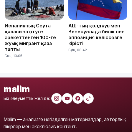
Испанияның Сеута
АҚШ-тың қолдауымен
қаласына өтуге
Венесуэлада билік пен
әрекеттенген 100-ге
оппозиция келіссөзге
жуық мигрант қаза
кірісті
тапты
Бүгін, 08:42
Бүгін, 10:05
malim
Біз әлеуметтік желіде:
Malim — анализге негізделген материалдар, авторлық
пікірлер мен эксклюзив контент.