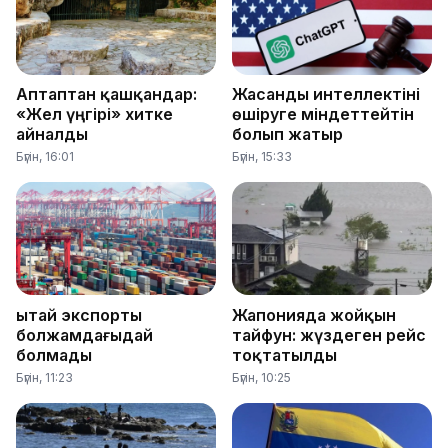
Аптаптан қашқандар:
Жасанды интеллектіні
«Жел үңгірі» хитке
өшіруге міндеттейтін
айналды
болып жатыр
Бүгін, 16:01
Бүгін, 15:33
Қытай экспорты
Жапонияда жойқын
болжамдағыдай
тайфун: жүздеген рейс
болмады
тоқтатылды
Бүгін, 11:23
Бүгін, 10:25