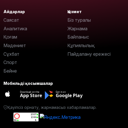
Айдарлар
Қызмет
Саясат
Біз туралы
Аналитика
Жарнама
Қоғам
Байланыс
Мәдениет
Құпиялылық
Сұхбат
Пайдалану ережесі
Спорт
Бейне
Мобильді қосымшалар
Download on the
Get it on
App Store
Google Play
Қауіпсіз орнату, жарнамасыз хабарламалар.