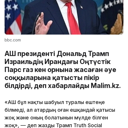
bbc.com
АҚШ президенті Дональд Трамп
Израильдің Ирандағы Оңтүстік
Парс газ кен орнына жасаған әуе
соққыларына қатысты пікір
білдірді, деп хабарлайды Malim.kz.
«АҚШ бұл нақты шабуыл туралы ештеңе
білмеді, ал Қатардың оған ешқандай қатысы
жоқ және оның болатынын мүлде білген
жоқ», — деп жазды Трамп Truth Social