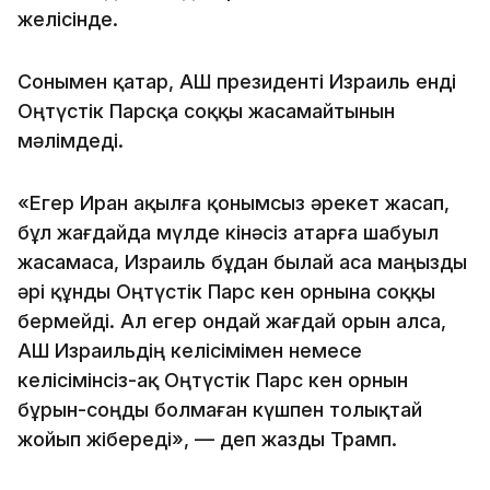
желісінде.
Сонымен қатар, АҚШ президенті Израиль енді
Оңтүстік Парсқа соққы жасамайтынын
мәлімдеді.
«Егер Иран ақылға қонымсыз әрекет жасап,
бұл жағдайда мүлде кінәсіз Қатарға шабуыл
жасамаса, Израиль бұдан былай аса маңызды
әрі құнды Оңтүстік Парс кен орнына соққы
бермейді. Ал егер ондай жағдай орын алса,
АҚШ Израильдің келісімімен немесе
келісімінсіз-ақ Оңтүстік Парс кен орнын
бұрын-соңды болмаған күшпен толықтай
жойып жібереді», — деп жазды Трамп.