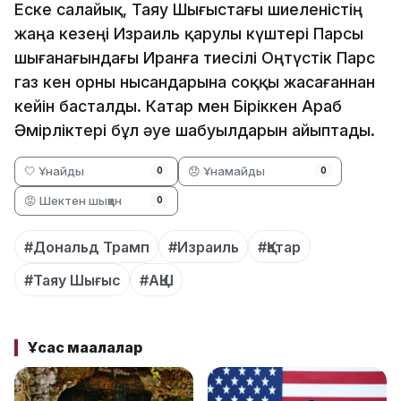
Еске салайық, Таяу Шығыстағы шиеленістің
жаңа кезеңі Израиль қарулы күштері Парсы
шығанағындағы Иранға тиесілі Оңтүстік Парс
газ кен орны нысандарына соққы жасағаннан
кейін басталды. Катар мен Біріккен Араб
Әмірліктері бұл әуе шабуылдарын айыптады.
🤍 Ұнайды
😞 Ұнамайды
0
0
😡 Шектен шыққан
0
#Дональд Трамп
#Израиль
#Қатар
#Таяу Шығыс
#АҚШ
Ұқсас мақалалар