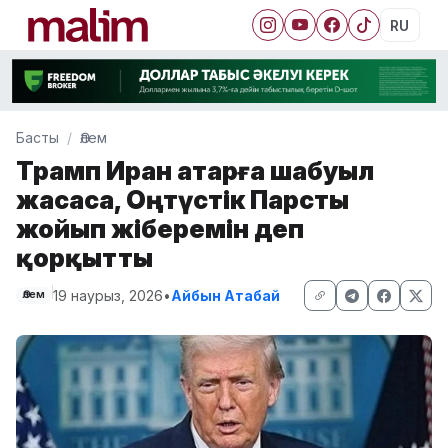
RU
Басты
Әлем
Трамп Иран Қатарға шабуыл
жасаса, Оңтүстік Парсты
жойып жіберемін деп
қорқытты
19 наурыз, 2026
•
Айбын Атабай
Әлем