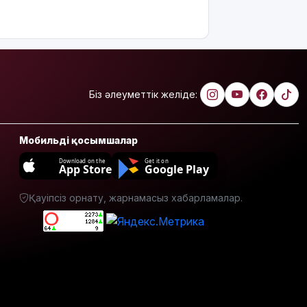
үңгірі»
хитке
айналды
Жасанды
интеллектіні
өшіруге
Біз әлеуметтік желіде:
міндеттейтін
болып
жатыр
Мобильді қосымшалар
Грант
Download on the
Get it on
App Store
Google Play
иегерлерінің
тізімі
Қауіпсіз орнату, жарнамасыз хабарламалар.
шықты
Белгілі
блогер
Астанада
былапыт
сөз
айтқаны