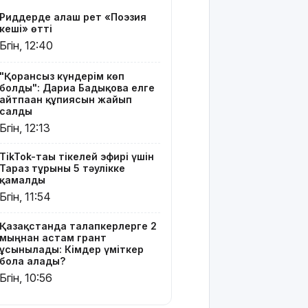
үміткер
Риддерде алғаш рет «Поэзия
бола
кеші» өтті
алады?
Бүгін, 12:40
ЕО мен
Украина
"Қорғансыз күндерім көп
болды": Дариға Бадықова елге
АҚШ-тың
айтпаған құпиясын жайып
Ресейге
салды
қарсы
Бүгін, 12:13
жаңа
санкцияларын
TikTok-тағы тікелей эфирі үшін
қолдады
Тараз тұрғыны 5 тәулікке
қамалды
8 тамызға
Бүгін, 11:54
арналған
ауа райы
Қазақстанда талапкерлерге 2
болжамы
мыңнан астам грант
ұсынылады: Кімдер үміткер
Полиция
бола алады?
қазақстандық
Бүгін, 10:56
жүргізушілерге
маңызды