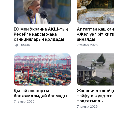
ЕО мен Украина АҚШ-тың
Аптаптан қашқан
Ресейге қарсы жаңа
«Жел үңгірі» хит
санкцияларын қолдады
айналды
Бүгін, 09:36
7 тамыз, 2026
Қытай экспорты
Жапонияда жойқ
болжамдағыдай болмады
тайфун: жүздеге
тоқтатылды
7 тамыз, 2026
7 тамыз, 2026