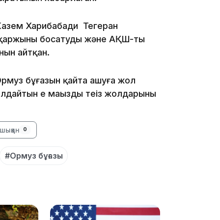
 Казем Харибабади Тегеран
 қаржыны босатуды және АҚШ-тың
нын айтқан.
Ормуз бұғазын қайта ашуға жол
19:39
дайтын ең маңызды теңіз жолдарының
шыққан
0
#Ормуз бұғазы
18:45