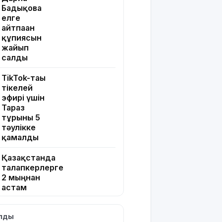
Бадықова
елге
айтпаған
құпиясын
жайып
салды
TikTok-тағы
тікелей
эфирі үшін
Тараз
тұрғыны 5
тәулікке
қамалды
Қазақстанда
талапкерлерге
2 мыңнан
астам
грант
ұсынылады:
ылды
Кімдер