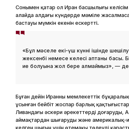
Сонымен қатар ол Иран басшылығы келісім
алайда алдағы күндерде мәміле жасалмаса
бастауы мүмкін екенін ескертті.
«Бұл мәселе екі-үш күннің ішінде шешілу
жексенбі немесе келесі аптаның басы. Б
ие болуына жол бере алмаймыз», — де
Бұған дейін Иранның мемлекеттік бұқаралы
ұсынған бейбіт жоспар барлық қақтығыстард
Ливандағы әскери әрекеттерді доғаруды, 
аймақтардан шығаруды және америкалық-и
келген шығын үшін өтемақы төлеуді қараст