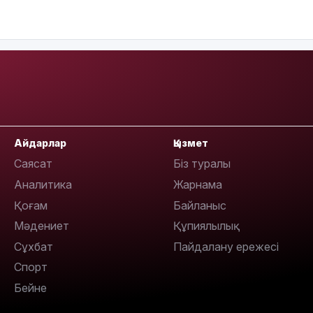
16:01
15:33
Айдарлар
Қызмет
Саясат
Біз туралы
15:04
Аналитика
Жарнама
Қоғам
Байланыс
Мәдениет
Құпиялылық
Сұхбат
Пайдалану ережесі
Спорт
Бейне
14:10