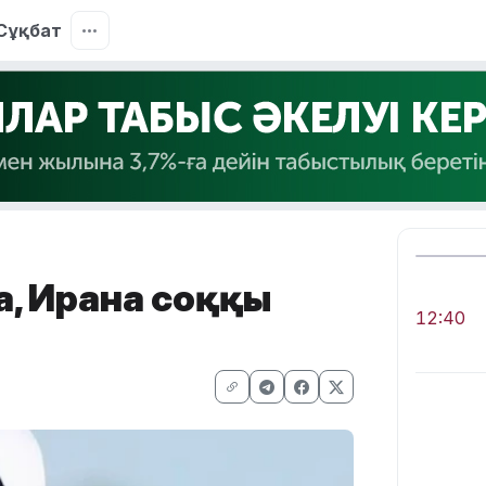
Сұқбат
, Иранға соққы
12:40