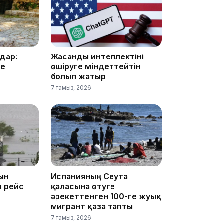
17:34
дар:
Жасанды интеллектіні
ке
өшіруге міндеттейтін
болып жатыр
7 тамыз, 2026
16:34
16:33
ын
Испанияның Сеута
н рейс
қаласына өтуге
әрекеттенген 100-ге жуық
мигрант қаза тапты
7 тамыз, 2026