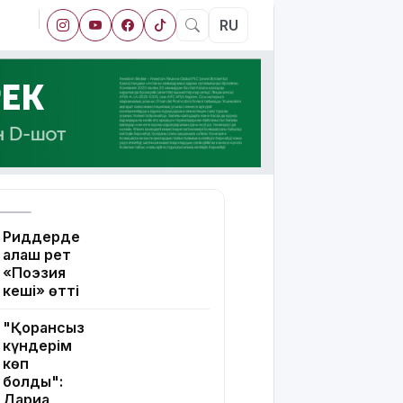
RU
Риддерде
алғаш рет
«Поэзия
кеші» өтті
"Қорғансыз
күндерім
көп
болды":
Дариға