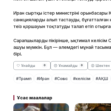
Иран сыртқы істер министрінің орынбасары
санкцияларды алып тастауды, бұғатталған
теңіз қоршауын тоқтатуды талап етіп отырға
Сарапшылардың пікірінше, ықтимал келісім 
ашуы мүмкін. Бұл — әлемдегі мұнай тасымал
бірі.
🤍 Ұнайды
😞 Ұнамайды
😡 Шектен 
0
0
#Трамп
#Иран
#Соғыс
#келісім
#АҚШ
Ұқсас мақалалар