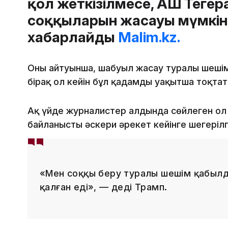
қол жеткізілмесе, АҚШ Тегер
соққыларын жасауы мүмкін е
хабарлайды
Malim.kz.
Оның айтуынша, шабуыл жасау туралы шешім
бірақ ол кейін бұл қадамды уақытша тоқтат
Ақ үйде журналистер алдында сөйлеген ол 
байланысты әскери әрекет кейінге шегерілг
«Мен соққы беру туралы шешім қабылда
қалған еді», — деді Трамп.