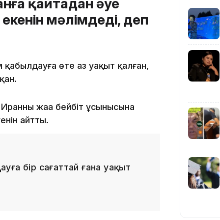
анға қайтадан әуе
кенін мәлімдеді, деп
 қабылдауға өте аз уақыт қалған,
қан.
09:36
Иранның жаңа бейбіт ұсынысына
енін айтты.
08:36
уға бір сағаттай ғана уақыт
23:40