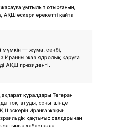
 жасауға ұмтылып отырғанын,
, АҚШ әскери әрекетті қайта
21:59
і мүмкін — жұма, сенбі,
із Иранның жаңа ядролық қаруға
ді АҚШ президенті.
21:00
қ ақпарат құралдары Тегеран
ы тоқтатуды, соның ішінде
АҚШ әскерін Иранға жақын
зраильдік қақтығыс салдарынан
20:52
ыратынын хабарлаған.