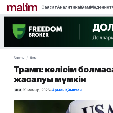
Саясат
Аналитика
Қоғам
Мәдениет
Басты
Әлем
Трамп: келісім болмаса
жасалуы мүмкін
19 мамыр, 2026
•
Арман Қайыпхан
Әлем