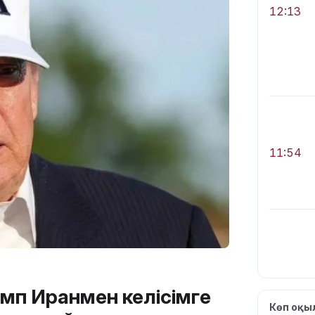
12:13
11:54
10:56
мп Иранмен келісімге
Көп оқ