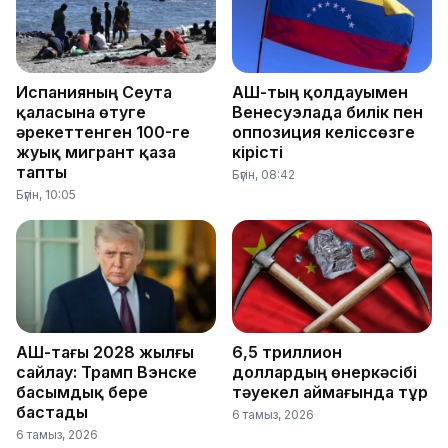
Испанияның Сеута
АҚШ-тың қолдауымен
қаласына өтуге
Венесуэлада билік пен
әрекеттенген 100-ге
оппозиция келіссөзге
жуық мигрант қаза
кірісті
тапты
Бүгін, 08:42
Бүгін, 10:05
АҚШ-тағы 2028 жылғы
6,5 триллион
сайлау: Трамп Вэнске
доллардың өнеркәсібі
басымдық бере
тәуекел аймағында тұр
бастады
6 тамыз, 2026
6 тамыз, 2026