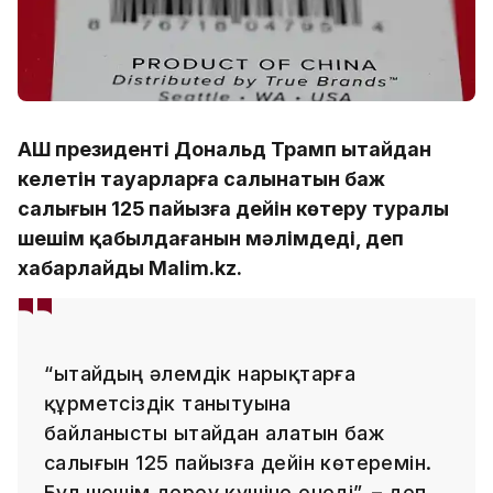
АҚШ президенті Дональд Трамп Қытайдан
келетін тауарларға салынатын баж
салығын 125 пайызға дейін көтеру туралы
шешім қабылдағанын мәлімдеді, деп
хабарлайды Malim.kz.
“Қытайдың әлемдік нарықтарға
құрметсіздік танытуына
байланысты Қытайдан алатын баж
салығын 125 пайызға дейін көтеремін.
Бұл шешім дереу күшіне енеді”, – деп