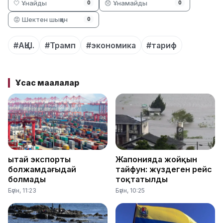
🤍 Ұнайды
😞 Ұнамайды
0
0
😡 Шектен шыққан
0
#АҚШ.
#Трамп
#экономика
#тариф
Ұқсас мақалалар
Қытай экспорты
Жапонияда жойқын
болжамдағыдай
тайфун: жүздеген рейс
болмады
тоқтатылды
Бүгін, 11:23
Бүгін, 10:25