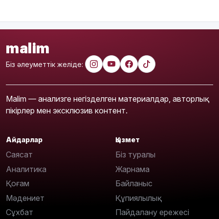
malim
Біз әлеуметтік желіде:
Malim — анализге негізделген материалдар, авторлық
пікірлер мен эксклюзив контент.
Айдарлар
Қызмет
Саясат
Біз туралы
Аналитика
Жарнама
Қоғам
Байланыс
Мәдениет
Құпиялылық
Сұхбат
Пайдалану ережесі