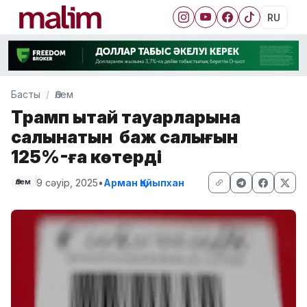
RU
Басты
Әлем
Трамп Қытай тауарларына
салынатын баж салығын
125%-ға көтерді
9 сәуір, 2025
•
Арман Қайыпхан
Әлем