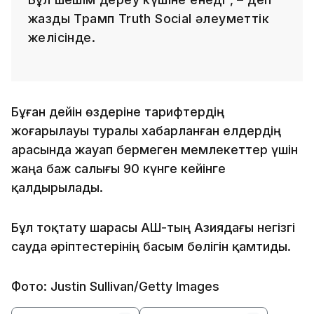
жазды Трамп Truth Social әлеуметтік
желісінде.
Бұған дейін өздеріне тарифтердің
жоғарылауы туралы хабарланған елдердің
арасында жауап бермеген мемлекеттер үшін
жаңа баж салығы 90 күнге кейінге
қалдырылады.
Бұл тоқтату шарасы АҚШ-тың Азиядағы негізгі
сауда әріптестерінің басым бөлігін қамтиды.
Фото: Justin Sullivan/Getty Images