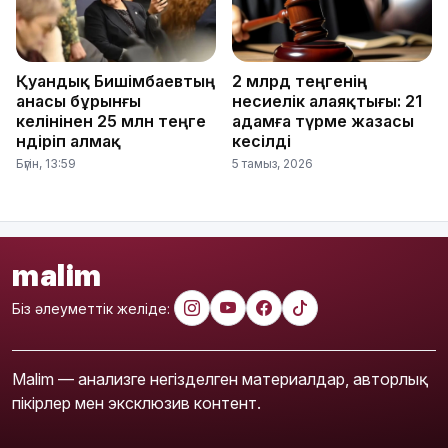
Қуандық Бишімбаевтың
2 млрд теңгенің
анасы бұрынғы
несиелік алаяқтығы: 21
келінінен 25 млн теңге
адамға түрме жазасы
өндіріп алмақ
кесілді
Бүгін, 13:59
5 тамыз, 2026
malim
Біз әлеуметтік желіде:
Malim — анализге негізделген материалдар, авторлық
пікірлер мен эксклюзив контент.