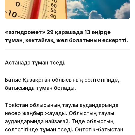
«Қазгидромет» 29 қарашада 13 өңірде
тұман, көктайғақ, жел болатынын ескертті.
Астанада тұман түседі.
Батыс Қазақстан облысының солтүстігінде,
батысында тұман болады.
Түркістан облысының таулы аудандарында
нөсер жаңбыр жауады. Облыстың таулы
аудандарында найзағай. Түнде облыстың
солтүстігінде тұман түседі. Оңтүстік-батыстан