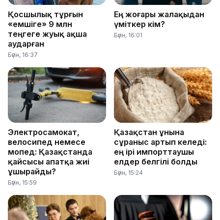
Қосшылық тұрғын
Ең жоғары жалақыдан
«емшіге» 9 млн
үміткер кім?
теңгеге жуық ақша
Бүгін, 16:01
аударған
Бүгін, 16:37
Электросамокат,
Қазақстан ұнына
велосипед немесе
сұраныс артып келеді:
мопед: Қазақстанда
ең ірі импорттаушы
қайсысы апатқа жиі
елдер белгілі болды
ұшырайды?
Бүгін, 15:24
Бүгін, 15:59