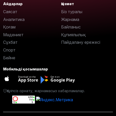
Айдарлар
Қызмет
Саясат
Біз туралы
Аналитика
Жарнама
Қоғам
Байланыс
Мәдениет
Құпиялылық
Сұхбат
Пайдалану ережесі
Спорт
Бейне
Мобильді қосымшалар
Download on the
Get it on
App Store
Google Play
Қауіпсіз орнату, жарнамасыз хабарламалар.