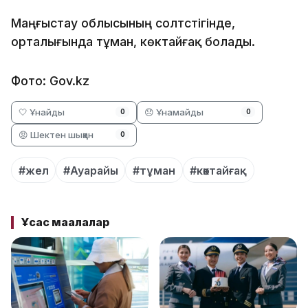
Маңғыстау облысының солтүстігінде,
орталығында тұман, көктайғақ болады.
Фото: Gov.kz
🤍 Ұнайды
😞 Ұнамайды
0
0
😡 Шектен шыққан
0
#жел
#Ауарайы
#тұман
#көктайғақ
Ұқсас мақалалар