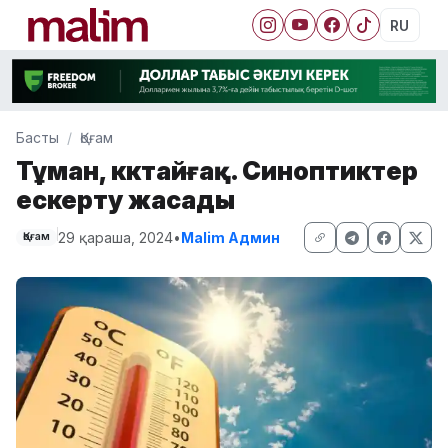
RU
Басты
Қоғам
Тұман, көктайғақ. Синоптиктер
ескерту жасады
29 қараша, 2024
•
Malim Админ
Қоғам