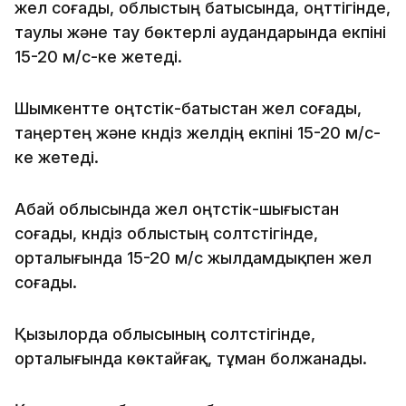
жел соғады, облыстың батысында, оңтүтігінде,
таулы және тау бөктерлі аудандарында екпіні
15-20 м/с-ке жетеді.
Шымкентте оңтүстік-батыстан жел соғады,
таңертең және күндіз желдің екпіні 15-20 м/с-
ке жетеді.
Абай облысында жел оңтүстік-шығыстан
соғады, күндіз облыстың солтүстігінде,
орталығында 15-20 м/с жылдамдықпен жел
соғады.
Қызылорда облысының солтүстігінде,
орталығында көктайғақ, тұман болжанады.