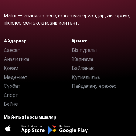
Malim — анализге негізделген материалдар, авторлық
пікірлер мен эксклюзив контент.
Айдарлар
Қызмет
Саясат
Біз туралы
Аналитика
Жарнама
Қоғам
Байланыс
Мәдениет
Құпиялылық
Сұхбат
Пайдалану ережесі
Спорт
Бейне
Мобильді қосымшалар
Download on the
Get it on
App Store
Google Play