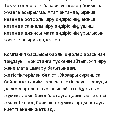
Тоқыма өндірістік базасы үш кезең бойынша
жүзеге асырылмақ. Атап айтқанда, бірінші
кезеңде роторлық иіру өндірісінің, екінші
кезеңде сақиналы иіру өндірісінің, үшінші
кезеңде джинсы мата өндірісінің құрылысын
жүзеге асыру көзделген.
Компания басшысы барлық өңірлер арасынан
таңдауы Түркістанға түскенін айтып, жіп иіру
және мата шығару бағытындағы
жетістіктерімен бөлісті. Жоғары сұранысқа
байланысты киім-кешек тігетін зауыт салуды
да жоспарлап отырғанын айтты. Құрылыс
жұмыстарын биыл бастауға дайын әрі келесі
жылы 1 кезең бойынша жұмыстарды аяқтауға
ниетті екенін жеткізді.