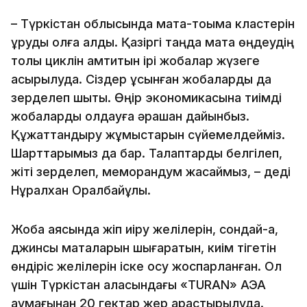
– Түркістан облысында мақта-тоқыма кластерін
құруды қолға алдық. Қазіргі таңда мақта өңдеудің
толық циклін қамтитын ірі жобалар жүзеге
асырылуда. Сіздер ұсынған жобаларды да
зерделеп шықтық. Өңір экономикасына тиімді
жобаларды қолдауға әрқашан дайынбыз.
Құжаттандыру жұмыстарын сүйемелдейміз.
Шарттарымыз да бар. Талаптарды белгілеп,
жіті зерделеп, меморандум жасаймыз, – деді
Нұралхан Оралбайұлы.
Жоба аясында жіп иіру желілерін, сондай-ақ,
джинсы маталарын шығаратын, киім тігетін
өндіріс желілерін іске қосу жоспарланған. Ол
үшін Түркістан қаласындағы «TURAN» АЭА
аумағынан 20 гектар жер қарастырылуда.