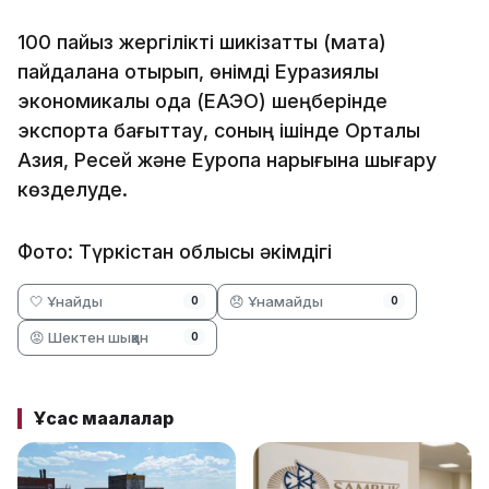
100 пайыз жергілікті шикізатты (мақта)
пайдалана отырып, өнімді Еуразиялық
экономикалық одақ (ЕАЭО) шеңберінде
экспортқа бағыттау, соның ішінде Орталық
Азия, Ресей және Еуропа нарығына шығару
көзделуде.
Фото: Түркістан облысы әкімдігі
🤍 Ұнайды
😞 Ұнамайды
0
0
😡 Шектен шыққан
0
Ұқсас мақалалар