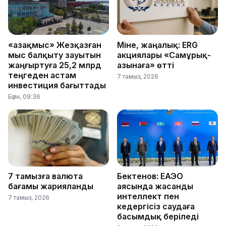
«Қазақмыс» Жезқазған
Міне, жаңалық: ERG
мыс балқыту зауытын
акциялары «Самұрық-
жаңғыртуға 25,2 млрд
Қазынаға» өтті
теңгеден астам
7 тамыз, 2026
инвестиция бағыттады
Бүгін, 09:36
7 тамызға валюта
Бектенов: ЕАЭО
бағамы жарияланды
аясында жасанды
интеллект пен
7 тамыз, 2026
кедергісіз саудаға
басымдық беріледі