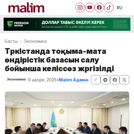
RU
Басты
Экономика
Түркістанда тоқыма-мата
өндірістік базасын салу
бойынша келіссөз жүргізілді
9 шілде, 2025
•
Malim Админ
Экономика