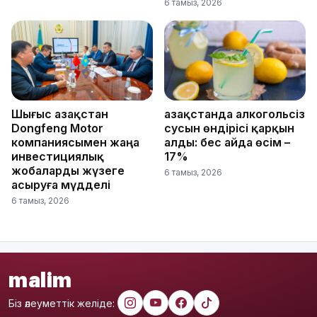
6 тамыз, 2026
Шығыс Қазақстан
Қазақстанда алкогольсіз
Dongfeng Motor
сусын өндірісі қарқын
компаниясымен жаңа
алды: бес айда өсім –
инвестициялық
17%
жобаларды жүзеге
6 тамыз, 2026
асыруға мүдделі
6 тамыз, 2026
malim
Біз әлеуметтік желіде: