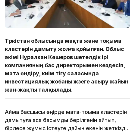
Түркістан облысында мақта және тоқыма
кластерін дамыту жолға қойылған. Облыс
әкімі Нұралхан Көшеров шетелдік ірі
компанияның бас директорымен кездесіп,
мата өндіру, киім тігу саласында
инвестициялық жобаны жүзеге асыру жайын
жан-жақты талқылады.
Аймақ басшысы өңірде мақта-тоқыма кластерін
дамытуға аса басымдық берілгенін айтып,
бірлесе жұмыс істеуге дайын екенін жеткізді.