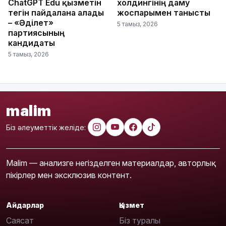
ChatGPT Edu қызметін
холдингінің даму
тегін пайдалана алады
жоспарымен танысты
– «Әділет»
5 тамыз, 2026
партиясының
кандидаты
5 тамыз, 2026
malim
Біз әлеуметтік желіде:
Malim — анализге негізделген материалдар, авторлық
пікірлер мен эксклюзив контент.
Айдарлар
Қызмет
Саясат
Біз туралы