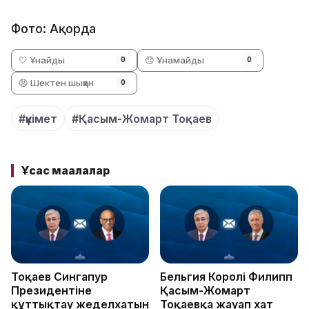
Фото: Ақорда
🤍 Ұнайды
😞 Ұнамайды
0
0
😡 Шектен шыққан
0
#үкімет
#Қасым-Жомарт Тоқаев
Ұқсас мақалалар
Тоқаев Сингапур
Бельгия Королі Филипп
Президентіне
Қасым-Жомарт
құттықтау жеделхатын
Тоқаевқа жауап хат