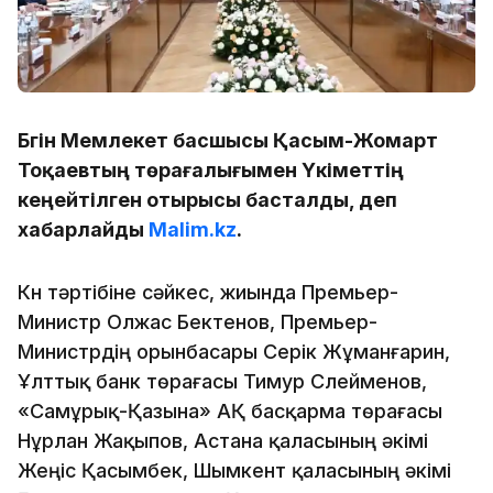
Бүгін Мемлекет басшысы Қасым-Жомарт
Тоқаевтың төрағалығымен Үкіметтің
кеңейтілген отырысы басталды, деп
хабарлайды
Malim.kz
.
Күн тәртібіне сәйкес, жиында Премьер-
Министр Олжас Бектенов, Премьер-
Министрдің орынбасары Серік Жұманғарин,
Ұлттық банк төрағасы Тимур Сүлейменов,
«Самұрық-Қазына» АҚ басқарма төрағасы
Нұрлан Жақыпов, Астана қаласының әкімі
Жеңіс Қасымбек, Шымкент қаласының әкімі