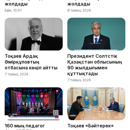
жолдады
жолдады
Бүгін, 10:01
8 тамыз, 2026
Тоқаев Ардақ
Президент Солтүстік
Әмірқұловтың
Қазақстан облысының
отбасына көңіл айтты
90 жылдығымен
құттықтады
7 тамыз, 2026
7 тамыз, 2026
160 мың педагог
Тоқаев «Бәйтерек»