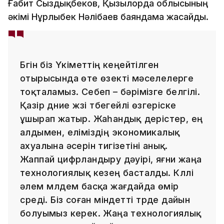
Ғабит Сыздықбеков, Қызылорда облысының
әкімі Нұрлыбек Нәлібаев баяндама жасайды.
Бүгін біз Үкіметтің кеңейтілген
отырысында өте өзекті мәселелерге
тоқталамыз. Себеп – бәрімізге белгілі.
Қазір дүние жүзі түбегейлі өзгеріске
ұшырап жатыр. Жаһандық үдерістер, ең
алдымен, еліміздің экономикалық
ахуалына әсерін тигізетіні анық.
Жаппай цифрландыру дәуірі, яғни жаңа
технологиялық кезең басталды. Күллі
әлем мүлдем басқа жағдайда өмір
сүреді. Біз соған міндетті түрде дайын
болуымыз керек. Жаңа технологиялық