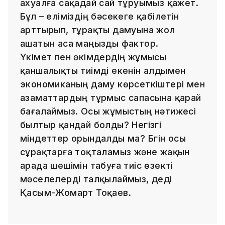
ахуалға сақадай сай тұруымыз қажет.
Бұл – еліміздің бәсекеге қабілетін
арттырып, тұрақты дамуына жол
ашатын аса маңызды фактор.
Үкімет пен әкімдердің жұмысы
қаншалықты тиімді екенін алдымен
экономиканың даму көрсеткіштері мен
азаматтардың тұрмыс сапасына қарай
бағалаймыз. Осы жұмыстың нәтижесі
былтыр қандай болды? Негізгі
міндеттер орындалды ма? Бүгін осы
сұрақтарға тоқталамыз және жақын
арада шешімін табуға тиіс өзекті
мәселелерді талқылаймыз, деді
Қасым-Жомарт Тоқаев.