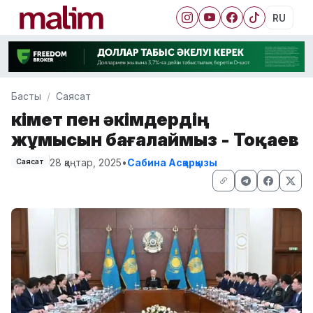
RU
Басты
Саясат
Үкімет пен әкімдердің
жұмысын бағалаймыз - Тоқаев
28 қаңтар, 2025
•
Сабина Асқарқызы
Саясат