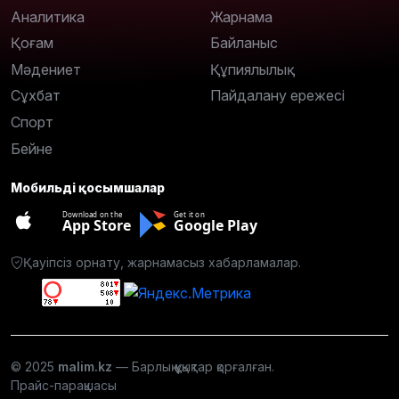
Аналитика
Жарнама
Қоғам
Байланыс
Мәдениет
Құпиялылық
Сұхбат
Пайдалану ережесі
Спорт
Бейне
Мобильді қосымшалар
Download on the
Get it on
App Store
Google Play
Қауіпсіз орнату, жарнамасыз хабарламалар.
© 2025
malim.kz
— Барлық құқықтар қорғалған.
Прайс-парақшасы