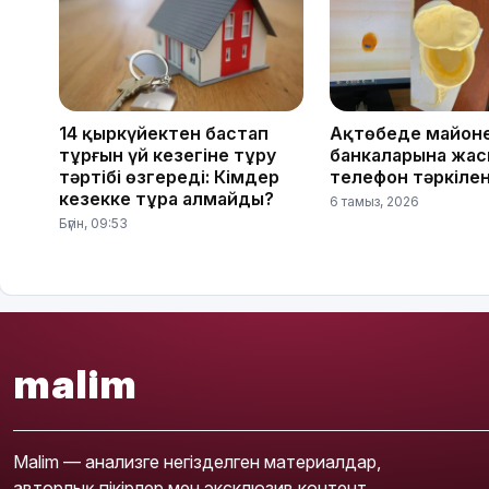
14 қыркүйектен бастап
Ақтөбеде майон
тұрғын үй кезегіне тұру
банкаларына жас
тәртібі өзгереді: Кімдер
телефон тәркілен
кезекке тұра алмайды?
6 тамыз, 2026
Бүгін, 09:53
malim
Malim — анализге негізделген материалдар,
авторлық пікірлер мен эксклюзив контент.