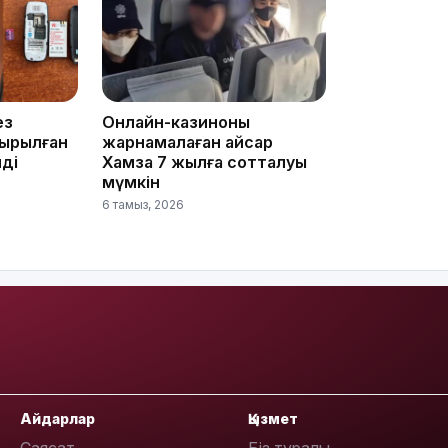
12:17
ез
Онлайн-казиноны
ырылған
жарнамалаған Қайсар
ді
Хамза 7 жылға сотталуы
мүмкін
6 тамыз, 2026
11:23
11:20
Айдарлар
Қызмет