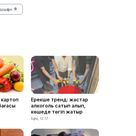
13:14
шыққан
0
13:08
, картоп
Ерекше тренд: жастар
бағасы
алкоголь сатып алып,
12:35
көшеде төгіп жатыр
Бүгін, 12:17