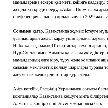
мамандарына әскери қызметті кейінге қалдыру, 
жеңілдікті кредит беру, «Astana Hub»-та экса
преференцияларының қолданылуын 2029 жылға 
Сонымен қатар,
Қазақстанда жұмыс істеуге
мүд
ұсыныстарын жедел қарау үшін
арнайы жұмыс 
Hub» халықаралық IT-стартаптар технопаркінің
Нұр-Сұлтан және Алматы қалалары әкімдіктеріні
мамандардың
елге кіру, тұру және компания аш
саласын мемлекеттік қолдау шаралары туралы т
ә
леуметтік желілерде
топтар құрылады.
Айта кетейік, Ресейдің Украинамен соғысы баста
компаниялар Қазақстанға көшуге ынта білдірген
Алматыға көшірген inDriver компаниясы бар.