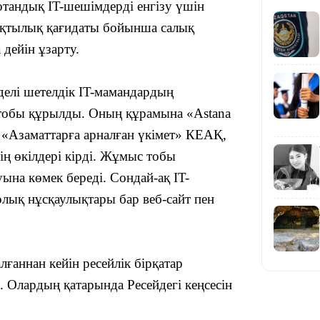
отандық IT-шешімдерді енгізу үшін
умақтылық қағидаты бойынша салық
дейін ұзарту.
15:04
делі шетелдік
IT-мамандар
дың
тобы құрылды
. О
ның құрамына «Astana
, «Азаматтарға арналған үкімет» КЕАҚ,
ң өкілдері кірді.
Жұмыс тобы
14:10
у
ына көмек береді. С
ондай-ақ IT-
олық нұсқаулықтары бар веб-сайт
пен
лғаннан кейін ресейлік бірқатар
. Олардың қатарында Ресейдегі кеңсесін