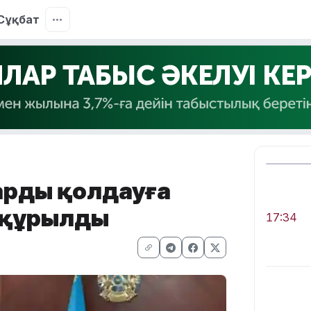
Сұқбат
ларды қолдауға
 құрылды
17:34