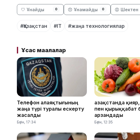
🤍 Ұнайды
😞 Ұнамайды
😡 Шектен 
0
0
#Қазақстан
#IT
#жаңа технологиялар
Ұқсас мақалалар
Телефон алаяқтығының
Қазақстанда қияр
жаңа түрі туралы ескерту
пен қырыққабат 
жасалды
арзандады
Бүгін, 17:34
Бүгін, 12:35