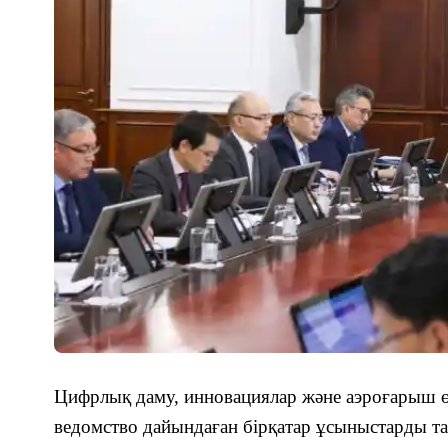
Цифрлық даму, инновациялар және аэроғарыш ө
ведомство дайындаған бірқатар ұсыныстарды 