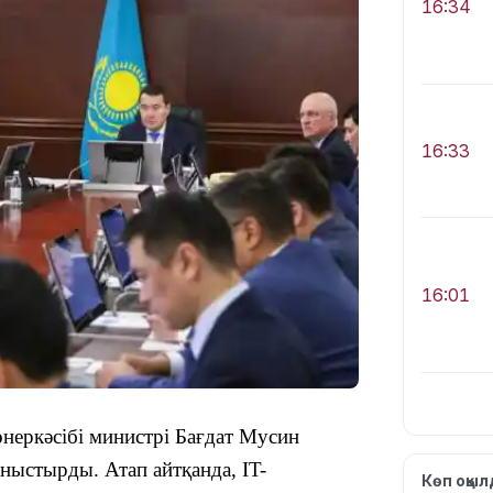
16:34
16:33
16:01
неркәсібі министрі Бағдат Мусин
15:33
таныстырды.
Атап айтқанда, IT-
Көп оқы