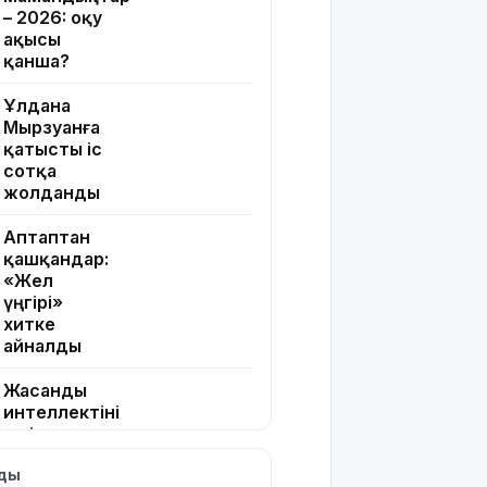
– 2026: оқу
ақысы
қанша?
Ұлдана
Мырзуанға
қатысты іс
сотқа
жолданды
Аптаптан
қашқандар:
«Жел
үңгірі»
хитке
айналды
Жасанды
интеллектіні
өшіруге
міндеттейтін
лды
болып