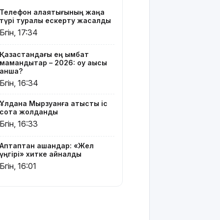
жатыр
Телефон алаяқтығының жаңа
түрі туралы ескерту жасалды
Грант
Бүгін, 17:34
иегерлерінің
тізімі
Қазақстандағы ең қымбат
шықты
мамандықтар – 2026: оқу ақысы
қанша?
Белгілі
Бүгін, 16:34
блогер
Астанада
Ұлдана Мырзуанға қатысты іс
былапыт
сотқа жолданды
сөз
Бүгін, 16:33
айтқаны
үшін
қамауға
Аптаптан қашқандар: «Жел
алынды
үңгірі» хитке айналды
Бүгін, 16:01
Мектеп
оқушылары
енді БЖБ
мен ТЖБ
тапсыра