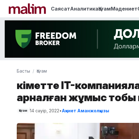
Саясат
Аналитика
Қоғам
Мәдениет
Басты
Қоғам
Үкіметте IT-компания
арналған жұмыс тобы
14 сәуір, 2022
•
Ақниет Аманжолқызы
Қоғам