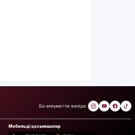
Ерекше
тренд:
жастар
алкоголь
сатып
алып,
көшеде
төгіп
жатыр
Қытай
экспорты
болжамдағыдай
болмады
Атырауда
балабақша
тәрбиешісінің
Біз әлеуметтік желіде:
бүлдіршінге
күш
қолданғаны
Мобильді қосымшалар
видеоға
түсіп