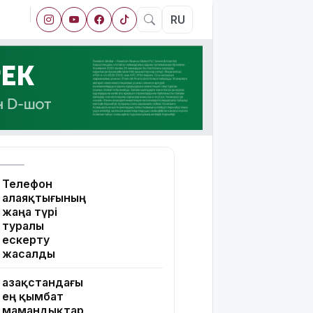
RU
Телефон
алаяқтығының
жаңа түрі
туралы
ескерту
жасалды
Қазақстандағы
ең қымбат
мамандықтар