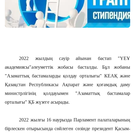
2022 жылдың сәуір айынан бастап "ҮЕҰ
академиясы"әлеуметтік жобасы басталды. Бұл жобаны
"Азаматтық бастамаларды қолдау орталығы" КЕАҚ және
Қазақстан Республикасы Ақпарат және қоғамдық даму
министрлігінің қолдауымен "Азаматтық бастамалар
орталығы" ҚБ жүзеге асырады.
2022 жылғы 16 наурызда Парламент палаталарының
бірлескен отырысында сөйлеген сөзінде президент Қасым-