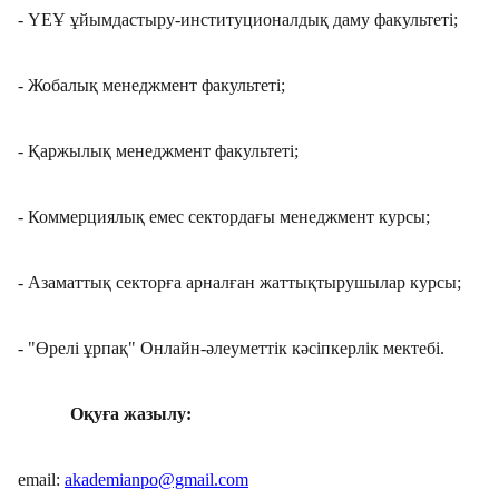
- ҮЕҰ ұйымдастыру-институционалдық даму факультеті;
- Жобалық менеджмент факультеті;
- Қаржылық менеджмент факультеті;
- Коммерциялық емес сектордағы менеджмент курсы;
- Азаматтық секторға арналған жаттықтырушылар курсы;
- "Өрелі ұрпақ" Онлайн-әлеуметтік кәсіпкерлік мектебі.
Оқуға жазылу:
email:
akademianpo@gmail.com