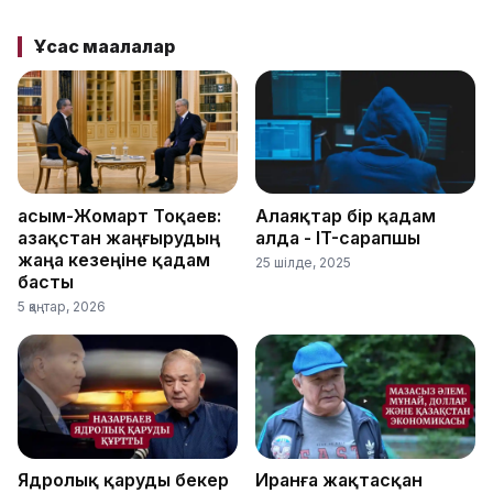
Ұқсас мақалалар
Қасым-Жомарт Тоқаев:
Алаяқтар бір қадам
Қазақстан жаңғырудың
алда - IT-сарапшы
жаңа кезеңіне қадам
25 шілде, 2025
басты
5 қаңтар, 2026
Ядролық қаруды бекер
Иранға жақтасқан