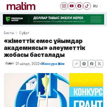
RU
Басты
Сұқбат
«Үкіметтік емес ұйымдар
академиясы» әлеуметтік
жобасы басталады
21 шілде, 2022
•
Мансура Әшім
Сұқбат