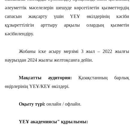
әлеуметтік мәселелерін шешуде көрсетілетін қызметтердің
сапасын жақсарту үшін ҮЕҰ өкілдерінің кәсіби
құзыреттілігін арттыру арқылы олардың қызметін
кәсібилендіру.
Жобаны іске асыру мерзімі 3 жыл – 2022 жылғы
наурыздан 2024 жылғы желтоқсанға дейін.
Мақсатты аудитория:
Қазақстанның барлық
өңірлерінің ҮЕҰ/КЕҰ өкілдері.
Оқыту түрі:
онлайн / офлайн.
ҮЕҰ академиясы" құрылымы: