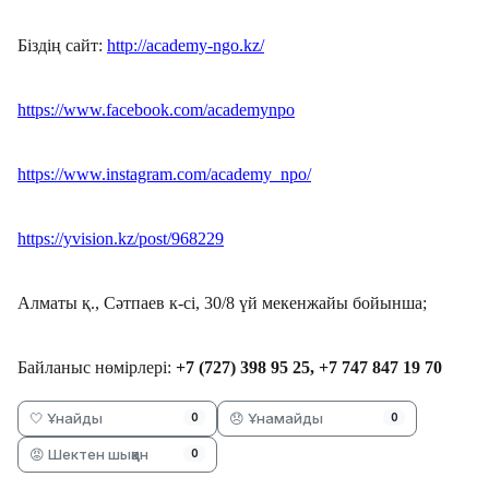
Біздің сайт:
http://academy-ngo.kz/
https://www.facebook.com/academynpo
https://www.instagram.com/academy_npo/
https://yvision.kz/post/968229
Алматы қ., Сәтпаев к-сі, 30/8 үй мекенжайы бойынша;
Байланыс нөмірлері:
+7 (727) 398 95 25, +7 747 847 19 70
🤍 Ұнайды
😞 Ұнамайды
0
0
😡 Шектен шыққан
0