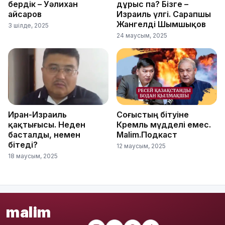
бердік – Уәлихан
дұрыс па? Бізге –
Қайсаров
Израиль үлгі. Сарапшы
Жангелді Шымшықов
3 шілде, 2025
24 маусым, 2025
Иран-Израиль
Соғыстың бітуіне
қақтығысы. Неден
Кремль мүдделі емес.
басталды, немен
Malim.Подкаст
бітеді?
12 маусым, 2025
18 маусым, 2025
malim