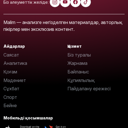
Біз әлеуметтік желіде:
Malim — анализге негізделген материалдар, авторлық
пікірлер мен эксклюзив контент.
Айдарлар
Қызмет
Саясат
Біз туралы
Аналитика
Жарнама
Қоғам
Байланыс
Мәдениет
Құпиялылық
Сұхбат
Пайдалану ережесі
Спорт
Бейне
Мобильді қосымшалар
Download on the
Get it on