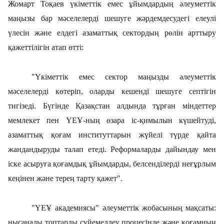
Жомарт Тоқаев үкіметтік емес ұйымдардың әлеуметтік
маңызы бар мәселелерді шешуге жәрдемдесудегі елеулі
үлесін және елдегі азаматтық сектордың рөлін арттыру
қажеттілігін атап өтті:
"Үкіметтік емес сектор маңызды әлеуметтік
мәселелерді көтеріп, оларды кешенді шешуге септігін
тигізеді. Бүгінде Қазақстан алдында тұрған міндеттер
мемлекет пен ҮЕҰ-ның өзара іс-қимылын күшейтуді,
азаматтық қоғам институттарын жүйелі түрде қайта
жандандыруды талап етеді. Реформаларды дайындау мен
іске асыруға қоғамдық ұйымдарды, белсенділерді неғұрлым
кеңінен және терең тарту қажет".
"ҮЕҰ академиясы" әлеуметтік жобасының мақсаты:
нысаналы топтарды сүйемелдеу процесінде және қоғамның