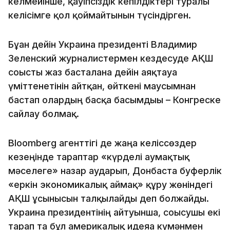
келмейінше, қауіпсіздік кепілдіктері туралы
келісімге қол қоймайтынын түсіндірген.
Бұған дейін Украина президенті Владимир
Зеленский журналистермен кездесуде АҚШ
соғысты жаз басталғанға дейін аяқтауға
үміттенетінін айтқан, өйткені маусымнан
бастап олардың басқа басымдығы – Конгреске
сайлау болмақ.
Bloomberg агенттігі де жаңа келіссөздер
кезеңінде тараптар «күрделі аумақтық
мәселеге» назар аударып, Донбаста буферлік
«еркін экономикалық аймақ» құру жөніндегі
АҚШ ұсынысын талқылайды деп болжайды.
Украина президентінің айтуынша, соғысушы екі
тарап та бұл америкалық идеяға күмәнмен