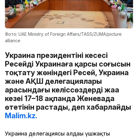
Фото: UAE Ministry of Foreign Affairs/TASS/ZUMA/picture
alliance
Украина президентінің кеңсесі
Ресейдің Украинаға қарсы соғысын
тоқтату жөніндегі Ресей, Украина
және АҚШ делегациялары
арасындағы келіссөздердің жаңа
кезеңі 17–18 ақпанда Женевада
өтетінін растады, деп хабарлайды
Malim.kz.
Украина делегациясы алдағы үшжақты