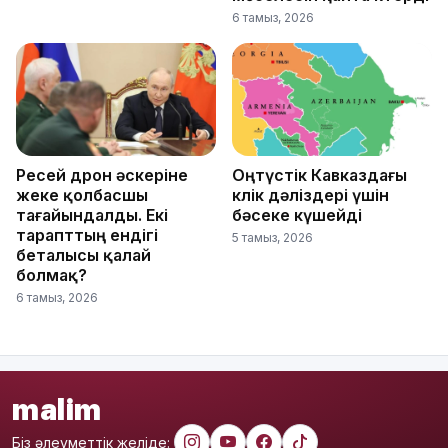
6 тамыз, 2026
Ресей дрон әскеріне
Оңтүстік Кавказдағы
жеке қолбасшы
көлік дәліздері үшін
тағайындалды. Екі
бәсеке күшейді
тарапттың ендігі
5 тамыз, 2026
беталысы қалай
болмақ?
6 тамыз, 2026
malim
Біз әлеуметтік желіде: