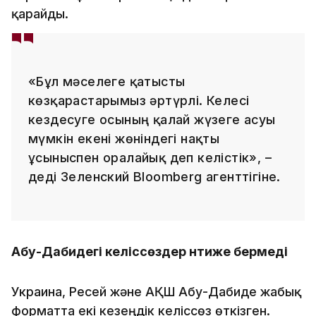
қарайды.
«Бұл мәселеге қатысты
көзқарастарымыз әртүрлі. Келесі
кездесуге осының қалай жүзеге асуы
мүмкін екені жөніндегі нақты
ұсыныспен оралайық деп келістік», –
деді Зеленский Bloomberg агенттігіне.
Абу-Дабидегі келіссөздер нәтиже бермеді
Украина, Ресей және АҚШ Абу-Дабиде жабық
форматта екі кезеңдік келіссөз өткізген.