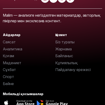
Malim — анализге негізделген материалдар, авторлық
пікірлер мен эксклюзив контент.
Айдарлар
Қызмет
Саясат
Біз туралы
Аналитика
Жарнама
Қоғам
Байланыс
Мәдениет
Құпиялылық
Сұхбат
Пайдалану ережесі
Спорт
Бейне
Мобильді қосымшалар
Download on the
Get it on
App Store
Google Play