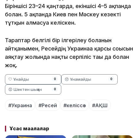
Біріншісі 23–24 қаңтарда, екіншісі 4–5 ақпанда
болған. 5 ақпанда Киев пен Мәскеу кезекті
тұтқын алмасуға келіскен.
Тараптар белгілі бір ілгерілеу болғанын
айтқанымен, Ресейдің Украинаға қарсы соғысын
аяқтау жолында нақты серпіліс тағы да болған
жоқ.
🤍 Ұнайды
😞 Ұнамайды
0
0
😡 Шектен шыққан
0
#Украина
#Ресей
#келіссөз
#АҚШ
Ұқсас мақалалар