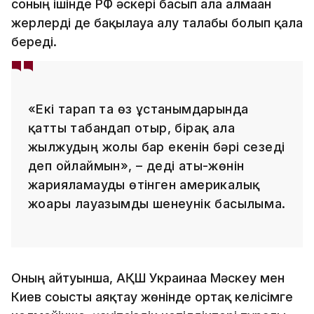
соның ішінде РФ әскері басып ала алмаған
жерлерді де бақылауға алу талабы болып қала
береді.
«Екі тарап та өз ұстанымдарында
қатты табандап отыр, бірақ алға
жылжудың жолы бар екенін бәрі сезеді
деп ойлаймын», – деді аты-жөнін
жарияламауды өтінген америкалық
жоғары лауазымды шенеунік басылымға.
Оның айтуынша, АҚШ Украинаға Мәскеу мен
Киев соғысты аяқтау жөнінде ортақ келісімге