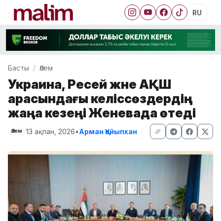
RU
Басты
Әлем
Украина, Ресей және АҚШ
арасындағы келіссөздердің
жаңа кезеңі Женевада өтеді
13 ақпан, 2026
•
Арман Қайыпхан
Әлем