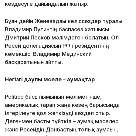
кездесуге дайындалып жатыр.
Бұған дейін Женевадағы келіссөздер туралы
Владимир Путинтің баспасөз хатшысы
Дмитрий Песков мәлімдеген болатын. Ол
Ресей делегациясын РФ президентінің
көмекшісі Владимир Мединский
басқаратынын айтты.
Негізгі даулы мәселе – аумақтар
Politico басылымының мәліметінше,
америкалық тарап жаңа кезең барысында
ілгерілеуге қол жеткізуді көздеп отыр.
Дегенмен басты түйткіл – аумақ мәселесі
және Ресейдің Донбастың толық аумағын,