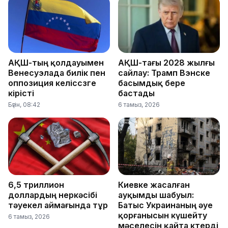
АҚШ-тың қолдауымен
АҚШ-тағы 2028 жылғы
Венесуэлада билік пен
сайлау: Трамп Вэнске
оппозиция келіссөзге
басымдық бере
кірісті
бастады
Бүгін, 08:42
6 тамыз, 2026
6,5 триллион
Киевке жасалған
доллардың өнеркәсібі
ауқымды шабуыл:
тәуекел аймағында тұр
Батыс Украинаның әуе
қорғанысын күшейту
6 тамыз, 2026
мәселесін қайта көтерді