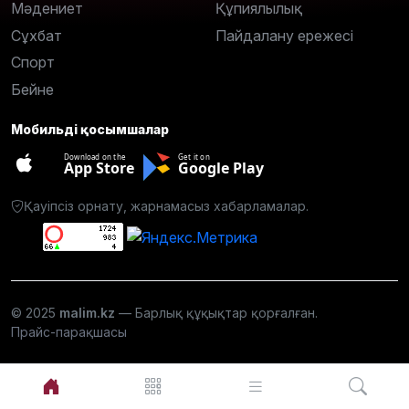
Мәдениет
Құпиялылық
Сұхбат
Пайдалану ережесі
Спорт
Бейне
Мобильді қосымшалар
Download on the
Get it on
App Store
Google Play
Қауіпсіз орнату, жарнамасыз хабарламалар.
© 2025
malim.kz
— Барлық құқықтар қорғалған.
Прайс-парақшасы