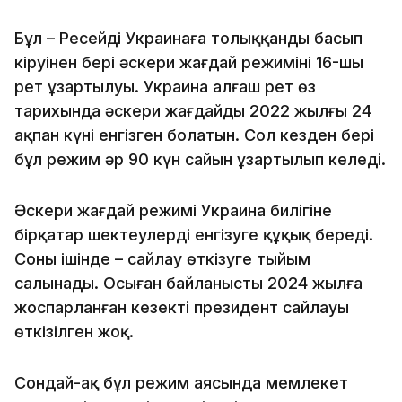
Бұл – Ресейдің Украинаға толыққанды басып
кіруінен бері әскери жағдай режимінің 16-шы
рет ұзартылуы. Украина алғаш рет өз
тарихында әскери жағдайды 2022 жылғы 24
ақпан күні енгізген болатын. Сол кезден бері
бұл режим әр 90 күн сайын ұзартылып келеді.
Әскери жағдай режимі Украина билігіне
бірқатар шектеулерді енгізуге құқық береді.
Соның ішінде – сайлау өткізуге тыйым
салынады. Осыған байланысты 2024 жылға
жоспарланған кезекті президент сайлауы
өткізілген жоқ.
Сондай-ақ бұл режим аясында мемлекет