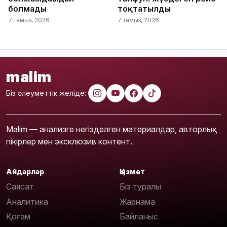
болмады
тоқтатылды
7 тамыз, 2026
7 тамыз, 2026
malim
Біз әлеуметтік желіде:
Malim — анализге негізделген материалдар, авторлық
пікірлер мен эксклюзив контент.
Айдарлар
Қызмет
Саясат
Біз туралы
Аналитика
Жарнама
Қоғам
Байланыс