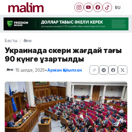
RU
Басты
Әлем
Украинада әскери жағдай тағы
90 күнге ұзартылды
15 шілде, 2025
•
Арман Қайыпхан
Әлем