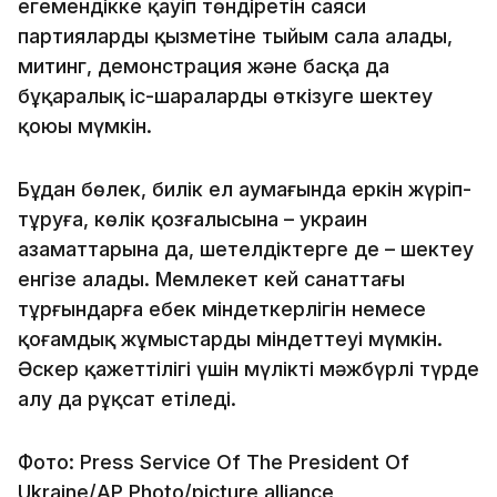
егемендікке қауіп төндіретін саяси
партиялардың қызметіне тыйым сала алады,
митинг, демонстрация және басқа да
бұқаралық іс-шараларды өткізуге шектеу
қоюы мүмкін.
Бұдан бөлек, билік ел аумағында еркін жүріп-
тұруға, көлік қозғалысына – украин
азаматтарына да, шетелдіктерге де – шектеу
енгізе алады. Мемлекет кей санаттағы
тұрғындарға еңбек міндеткерлігін немесе
қоғамдық жұмыстарды міндеттеуі мүмкін.
Әскер қажеттілігі үшін мүлікті мәжбүрлі түрде
алу да рұқсат етіледі.
Фото: Press Service Of The President Of
Ukraine/AP Photo/picture alliance