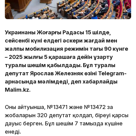
Украинаның Жоғарғы Радасы 15 шілде,
сейсенбі күні елдегі әскери жағдай мен
жалпы мобилизация режимін тағы 90 күнге
– 2025 жылғы 5 қарашаға дейін ұзарту
туралы шешім қабылдады. Бұл туралы
депутат Ярослав Железняк өзінің Telegram-
арнасында мәлімдеді, деп хабарлайды
Malim.kz.
Оның айтуынша, №13471 және №13472 заң
жобаларын 320 депутат қолдап, біреуі қарсы
дауыс берген. Бұл шешім 7 тамызда күшіне
енеді.