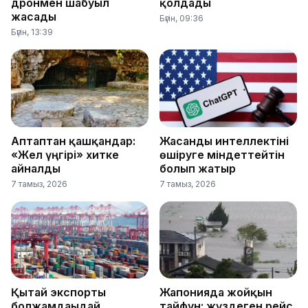
дронмен шабуыл
қолдады
жасады
Бүгін, 09:36
Бүгін, 13:39
Аптаптан қашқандар:
Жасанды интеллектіні
«Жел үңгірі» хитке
өшіруге міндеттейтін
айналды
болып жатыр
7 тамыз, 2026
7 тамыз, 2026
Қытай экспорты
Жапонияда жойқын
болжамдағыдай
тайфун: жүздеген рейс