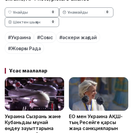
🤍 Ұнайды
😞 Ұнамайды
0
0
😡 Шектен шыққан
0
#Украина
#Соғыс
#әскери жағдай
#Жоғарғы Рада
Ұқсас мақалалар
Украина Сызрань және
ЕО мен Украина АҚШ-
Кубаньдағы мұнай
тың Ресейге қарсы
өңдеу зауыттарына
жаңа санкцияларын