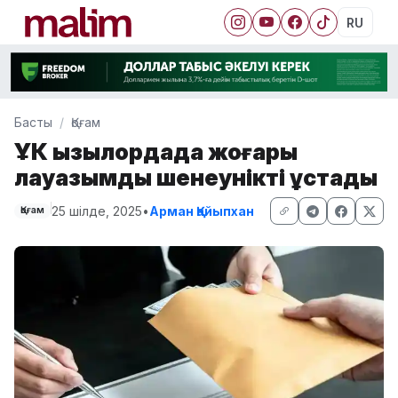
RU
Басты
Қоғам
ҰҚК Қызылордада жоғары
лауазымды шенеунікті ұстады
25 шілде, 2025
•
Арман Қайыпхан
Қоғам