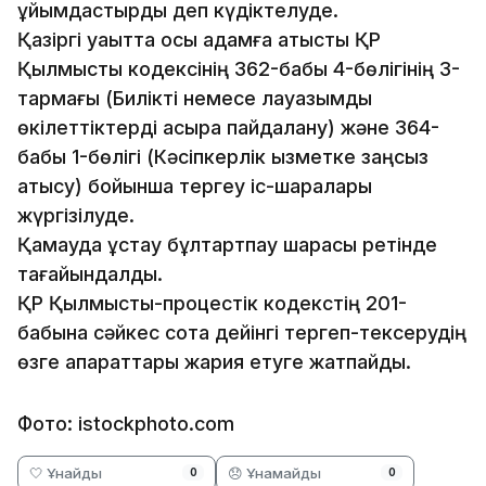
ұйымдастырды деп күдіктелуде.
Қазіргі уақытта осы адамға қатысты ҚР
Қылмыстық кодексінің 362-бабы 4-бөлігінің 3-
тармағы (Билiктi немесе лауазымдық
өкiлеттiктерді асыра пайдалану) және 364-
бабы 1-бөлігі (Кәсіпкерлік қызметке заңсыз
қатысу) бойынша тергеу іс-шаралары
жүргізілуде.
Қамауда ұстау бұлтартпау шарасы ретінде
тағайындалды.
ҚР Қылмыстық-процестік кодекстің 201-
бабына сәйкес сотқа дейінгі тергеп-тексерудің
өзге ақпараттары жария етуге жатпайды.
Фото: istockphoto.com
🤍 Ұнайды
😞 Ұнамайды
0
0