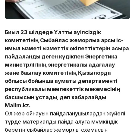
Биыл 23 шілдеде Ұлттық қауіпсіздік
комитетінің Сыбайлас жемқорлыққа қарсы іс-
қимыл қызметі қызметтік өкілеттіктерін асыра
пайдаланды деген күдікпен Энергетика
министрлігінің энергетикалық қадағалау
және бақылау комитетінің Қызылорда
облысы бойынша аумақтық департаменті
республикалық мемлекеттік мекемесінің
басшысын ұстады, деп хабарлайды
Malim.kz.
Ол жер қойнауын пайдаланушылардан жүйелі
түрде материалдық пайда алуға мүмкіндік
беретін сыбайлас жемқорлық схемасын