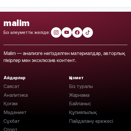
malim
Біз әлеуметтік желіде:
Malim — анализге негізделген материалдар, авторлық
пікірлер мен эксклюзив контент.
Айдарлар
Қызмет
Саясат
Біз туралы
Аналитика
Жарнама
Қоғам
Байланыс
Мәдениет
Құпиялылық
Сұхбат
Пайдалану ережесі
Спорт