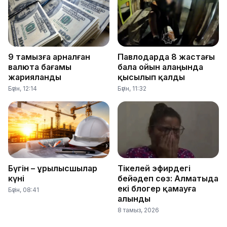
9 тамызға арналған
Павлодарда 8 жастағы
валюта бағамы
бала ойын алаңында
жарияланды
қысылып қалды
Бүгін, 12:14
Бүгін, 11:32
Бүгін – Құрылысшылар
Тікелей эфирдегі
күні
бейәдеп сөз: Алматыда
екі блогер қамауға
Бүгін, 08:41
алынды
8 тамыз, 2026