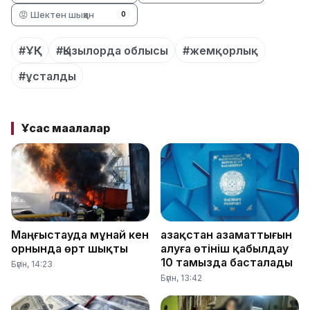
😡 Шектен шыққан
0
#ҰҚК
#Қызылорда облысы
#жемқорлық
#ұсталды
Ұқсас мақалалар
Маңғыстауда мұнай кен
Қазақстан азаматтығын
орнында өрт шықты
алуға өтініш қабылдау
10 тамызда басталады
Бүгін, 14:23
Бүгін, 13:42