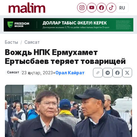
RU
Басты
Саясат
Вождь НПК Ермухамет
Ертысбаев теряет товарищей
23 қаңтар, 2023
•
Орал Кайрат
Саясат