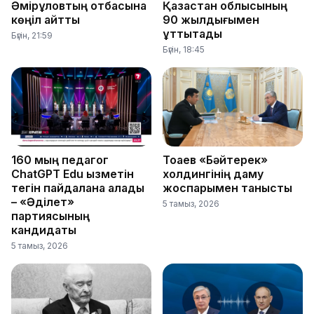
Әмірқұловтың отбасына
Қазақстан облысының
көңіл айтты
90 жылдығымен
құттықтады
Бүгін, 21:59
Бүгін, 18:45
160 мың педагог
Тоқаев «Бәйтерек»
ChatGPT Edu қызметін
холдингінің даму
тегін пайдалана алады
жоспарымен танысты
– «Әділет»
5 тамыз, 2026
партиясының
кандидаты
5 тамыз, 2026