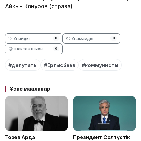
Айкын Конуров (справа)
🤍 Ұнайды
😞 Ұнамайды
0
0
😡 Шектен шыққан
0
#депутаты
#Ертысбаев
#коммунисты
Ұқсас мақалалар
Тоқаев Ардақ
Президент Солтүстік