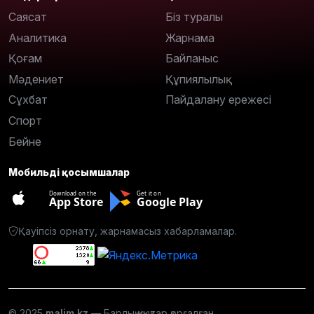
Саясат
Біз туралы
Аналитика
Жарнама
Қоғам
Байланыс
Мәдениет
Құпиялылық
Сұхбат
Пайдалану ережесі
Спорт
Бейне
Мобильді қосымшалар
Download on the
Get it on
App Store
Google Play
Қауіпсіз орнату, жарнамасыз хабарламалар.
© 2025
malim.kz
— Барлық құқықтар қорғалған.