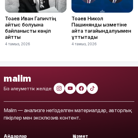
Тоқаев Иван Гапичтің
Тоқаев Никол
қайтыс болуына
Пашинянды қызметіне
байланысты көңіл
қайта тағайындалуымен
айтты
құттықтады
4 тамыз, 2026
4 тамыз, 2026
malim
Біз әлеуметтік желіде:
Malim — анализге негізделген материалдар, авторлық
пікірлер мен эксклюзив контент.
Айдарлар
Қызмет