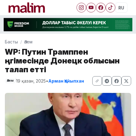
RU
Басты
Әлем
WP: Путин Трамппен
әңгімесінде Донецк облысын
талап етті
19 қазан, 2025
•
Арман Қайыпхан
Әлем