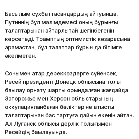
Басылым сұхбаттасқандардың айтуынша,
Путиннің бұл мәлімдемесі оның бұрынғы
талаптарынан айтарлықтай шегінбегенін
көрсетеді. Трамптың оптимистік көзқарасына
қарамастан, бұл талаптар бұрын да бітімге
әкелмеген.
Сонымен қатар дереккөздерге сүйенсек,
Ресей президенті Донецк облысына толық
бақылау орнату шарты орындалған жағдайда
Запорожье мен Херсон облыстарының
оккупацияланбаған бөліктеріне қатысты
талаптарынан бас тартуға дайын екенін айтқан.
Ал Луганск облысы дерлік толығымен
Ресейдің бақылауында.