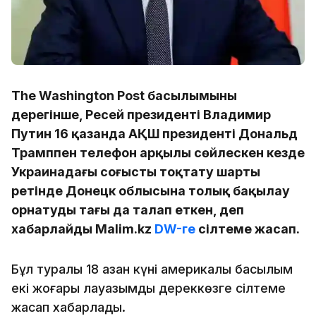
The Washington Post басылымының
дерегінше, Ресей президенті Владимир
Путин 16 қазанда АҚШ президенті Дональд
Трамппен телефон арқылы сөйлескен кезде
Украинадағы соғысты тоқтату шарты
ретінде Донецк облысына толық бақылау
орнатуды тағы да талап еткен, деп
хабарлайды Malim.kz
DW-ге
сілтеме жасап.
Бұл туралы 18 қазан күні америкалық басылым
екі жоғары лауазымды дереккөзге сілтеме
жасап хабарлады.