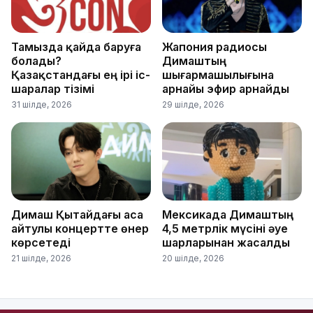
Тамызда қайда баруға
Жапония радиосы
болады?
Димаштың
Қазақстандағы ең ірі іс-
шығармашылығына
шаралар тізімі
арнайы эфир арнайды
31 шілде, 2026
29 шілде, 2026
Димаш Қытайдағы аса
Мексикада Димаштың
айтулы концертте өнер
4,5 метрлік мүсіні әуе
көрсетеді
шарларынан жасалды
21 шілде, 2026
20 шілде, 2026