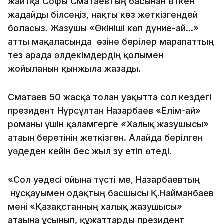
жайтқа Софы Сматаевтың басынан өткен
жағдайды білсеңіз, нақты көз жеткізгендей
боласыз. Жазушы «Өкініші көп дүние-ай...»
атты мақаласында өзіне берілер марапаттың
тез арада әлдекімдердің қолымен
жойылғанын қынжыла жазады.
Сматаев 50 жасқа толған уақытта сол кездегі
президент Нұрсұлтан Назарбаев «Елім-ай»
романы үшін қаламгерге «Халық жазушысы»
атағын беретінін жеткізген. Алайда берілген
уәдеден кейін бес жыл зу етіп өтеді.
«Сол уәдесі ойына түсті ме, Назарбаевтың
нұсқауымен одақтың басшысы Қ.Найманбаев
мені «Қазақстанның халық жазушысы»
атағына ұсынып, құжаттарды президент