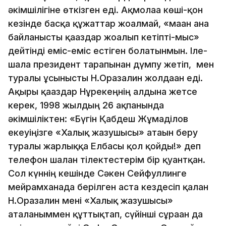
әкімшілігіне өткізген еді. Ақмолаға көші-қон
кезінде басқа құжаттар жоғалмай, «маған ғана
байланысты қағаздар жоғалып кетіпті-мыс»
дейтінді еміс-еміс естіген болатынмын. Іле-
шала президент тарапынан дүмпу жетіп, мен
туралы ұсынысты Н.Оразалин жолдаған еді.
Ақыры қағаздар Нұрекеңнің алдына жетсе
керек, 1998 жылдың 26 ақпанында
әкімшіліктен: «Бүгін Қабдеш Жұмаділов
екеуіңізге «Халық жазушысы» атағын беру
туралы жарлыққа Елбасы қол қойды!» деп
телефон шалған тілектестерім бір қуантқан.
Сол күннің кешінде Сәкен Сейфуллинге
мейрамханада берілген аста кездесіп қалған
Н.Оразалин мені «Халық жазушысы»
аталғаныммен құттықтап, сүйінші сұраған да