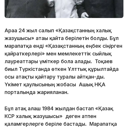
Араға 24 жыл салып «Қазақстанның халық
жазушысы» атағы қайта берілетін болды. Бұл
марапатқа енді «Қазақстанның еңбек сіңірген
қайраткерлері» мен мемлекеттік сыйлық
лауреаттары үміткер бола алады. Тоқаев
биыл Түркістанда өткен Ұлттық құрылтайда
осы атақты қайтару туралы айтқан-ды.
Үкімет қаулысының жобасы Ашық НҚА
порталында жарияланған.
Бұл атақ алғаш 1984 жылдан бастап «Қазақ
КСР халық жазушысы» деген атпен
қаламгерлерге беріле бастады. Марапатқа