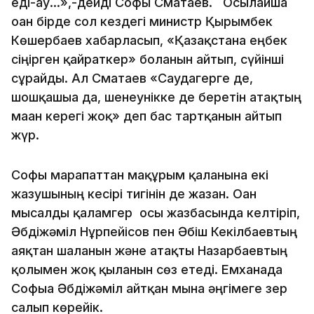
еді-ау...»,-дейді Софы Сматаев. Осылайша
оған бірде сол кездегі министр Қырымбек
Көшербаев хабарласып, «Қазақстанға еңбек
сіңірген қайраткер» болғанын айтып, сүйінші
сұрайды. Ал Сматаев «Саудагерге де,
шошқашыға да, шенеунікке де беретін атақтың
маған керегі жоқ» деп бас тартқанын айтып
жүр.
Софы марапаттан мақұрым қалғанына екі
жазушының кесірі тигінін де жазған. Оған
мысалды қаламгер осы жазбасында келтіріп,
Әбдіжәміл Нұрпейісов пен Әбіш Кекілбаевтың
аяқтан шалғанын және атақты Назарбаевтың
қолымен жоқ қылғанын сөз етеді. Емханада
Софыға Әбдіжәміл айтқан мына әңгімеге зер
салып көрейік.