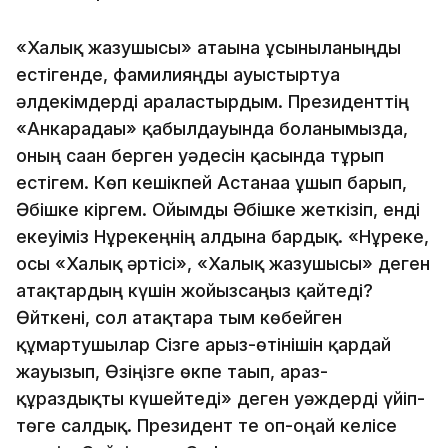
«Халық жазушысы» атағына ұсынылғаныңды
естігенде, фамилияңды ауыстыртуға
әлдекімдерді араластырдым. Президенттің
«Анкарадағы» қабылдауында болғанымызда,
оның саған берген уәдесін қасында тұрып
естігем. Көп кешікпей Астанаға ұшып барып,
Әбішке кіргем. Ойымды Әбішке жеткізіп, енді
екеуіміз Нұрекеңнің алдына бардық. «Нұреке,
осы «Халық әртісі», «Халық жазушысы» деген
атақтардың күшін жойғызсаңыз қайтеді?
Өйткені, сол атақтарға тым көбейген
құмартушылар Сізге арыз-өтінішін қардай
жауғызып, Өзіңізге өкпе тағып, араз-
құраздықты күшейтеді» деген уәждерді үйіп-
төге салдық. Президент те оп-оңай келісе