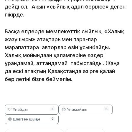
дейді ол. Ақын «сыйлық адал берілсе» деген
пікірде.
Басқа елдерде мемлекеттік сыйлық, «Халық
жазушысы» атақтарымен пара-пар
марапаттарға авторлар өзін ұсынбайды.
Халық мойындаған қаламгеріне өздері
ұрандамай, аттандамай табыстайды. Жаңа
да ескі атақтың Қазақстанда әзірге қалай
берілетіні бізге беймәлім.
🤍 Ұнайды
😞 Ұнамайды
0
0
😡 Шектен шыққан
0