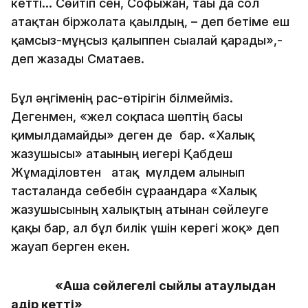
кетті... Сөйтіп сен, Софыжан, тағы да сол
атақтан біржолата қағылдың, – деп бетіме еш
қамсыз-мұңсыз қалыппен сығалай қарады»,-
деп жазады Сматаев.
Бұл әңгіменің рас-өтірігін білмейміз.
Дегенмен, «жел соқпаса шөптің басы
қимылдамайды» деген де бар. «Халық
жазушысы» атағының иегері Қабдеш
Жұмаділовтен атақ мүлдем алынып
тасталғанда себебін сұрағандарға «Халық
жазушысының халықтың атынан сөйлеуге
қақы бар, ал бұл билік үшін керегі жоқ» деп
жауап берген екен.
«Ақша сөйлегелі сыйлық атаулыдан
қадір кетті»