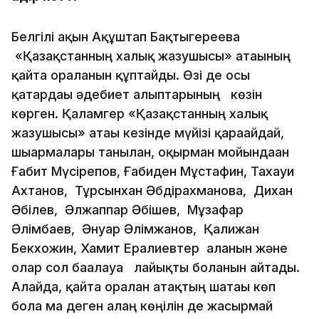
Белгілі ақын Ақұштап Бақтыгереева
«Қазақстанның халық жазушысы» атағының
қайта оралғанын құптайды. Өзі де осы
қатардағы әдебиет алыптарының көзін
көрген. Қаламгер «Қазақстанның халық
жазушысы» атағы кезінде мүйізі қарағайдай,
шығармалары танылған, оқырман мойындаған
Ғабит Мүсірепов, Ғабиден Мұстафин, Тахауи
Ахтанов, Тұрсынхан Әбдірахманова, Дихан
Әбілев, Әлжаппар Әбішев, Мұзафар
Әлімбаев, Әнуар Әлімжанов, Қалижан
Бекхожин, Хамит Ерғалиевтер алғанын және
олар сол бағалауға лайықты болғанын айтады.
Алайда, қайта оралған атақтың шатағы көп
бола ма деген алаң көңілін де жасырмай