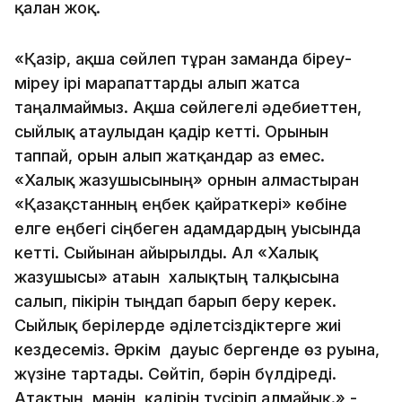
қалған жоқ.
«Қазір, ақша сөйлеп тұрған заманда біреу-
міреу ірі марапаттарды алып жатса
таңғалмаймыз. Ақша сөйлегелі әдебиеттен,
сыйлық атаулыдан қадір кетті. Орынын
таппай, орын алып жатқандар аз емес.
«Халық жазушысының» орнын алмастырған
«Қазақстанның еңбек қайраткері» көбіне
елге еңбегі сіңбеген адамдардың уысында
кетті. Сыйынан айырылды. Ал «Халық
жазушысы» атағын халықтың талқысына
салып, пікірін тыңдап барып беру керек.
Сыйлық берілерде әділетсіздіктерге жиі
кездесеміз. Әркім дауыс бергенде өз руына,
жүзіне тартады. Сөйтіп, бәрін бүлдіреді.
Атақтың, мәнін, қадірін түсіріп алмайық.»,-