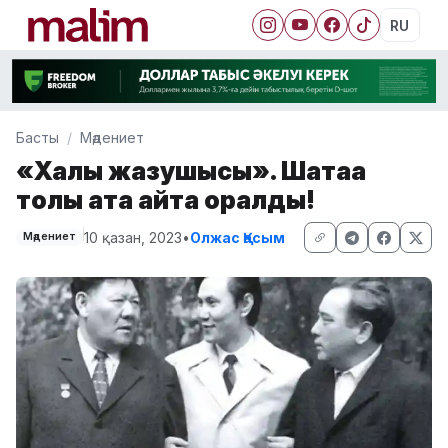
RU
Басты
Мәдениет
«Халық жазушысы». Шатаққа
толы атақ қайта оралды!
10 қазан, 2023
•
Олжас Қасым
Мәдениет