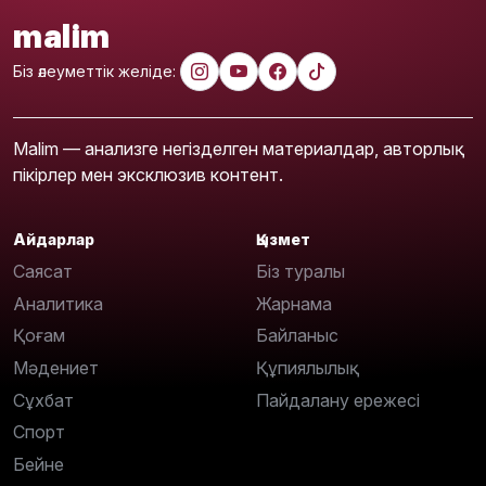
malim
Біз әлеуметтік желіде:
Malim — анализге негізделген материалдар, авторлық
пікірлер мен эксклюзив контент.
Айдарлар
Қызмет
Саясат
Біз туралы
Аналитика
Жарнама
Қоғам
Байланыс
Мәдениет
Құпиялылық
Сұхбат
Пайдалану ережесі
Спорт
Бейне