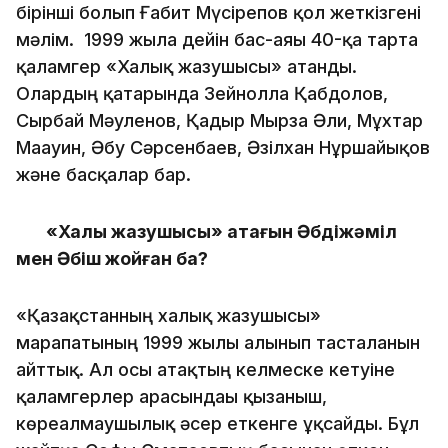
бірінші болып Ғабит Мүсірепов қол жеткізгені
мәлім. 1999 жылға дейін бас-аяғы 40-қа тарта
қаламгер «Халық жазушысы» атанды.
Олардың қатарында Зейнолла Қабдолов,
Сырбай Мәуленов, Қадыр Мырза Әли, Мұхтар
Мағауин, Әбу Сәрсенбаев, Әзілхан Нұршайықов
және басқалар бар.
«Халық жазушысы» атағын Әбдіжәміл
мен Әбіш жойған ба?
«Қазақстанның халық жазушысы»
марапатының 1999 жылы алынып тасталғанын
айттық. Ал осы атақтың келмеске кетуіне
қаламгерлер арасындағы қызғаныш,
көреалмаушылық әсер еткенге ұқсайды. Бұл