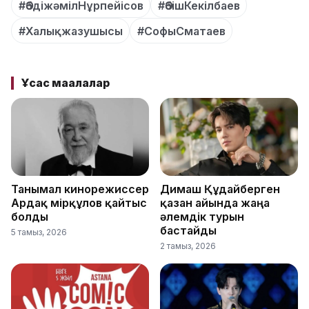
#ӘбдіжәмілНұрпейісов
#ӘбішКекілбаев
#Халықжазушысы
#СофыСматаев
Ұқсас мақалалар
Танымал кинорежиссер
Димаш Құдайберген
Ардақ Әмірқұлов қайтыс
қазан айында жаңа
болды
әлемдік турын
бастайды
5 тамыз, 2026
2 тамыз, 2026