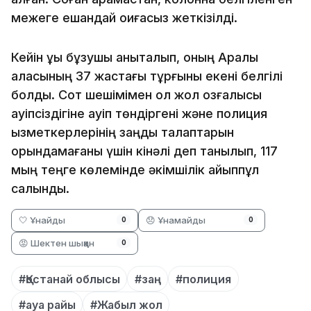
межеге ешқандай оқиғасыз жеткізілді.
Кейін құқық бұзушы анықталып, оның Арқалық
қаласының 37 жастағы тұрғыны екені белгілі
болды. Сот шешімімен ол жол қозғалысы
қауіпсіздігіне қауіп төндіргені және полиция
қызметкерлерінің заңды талаптарын
орындамағаны үшін кінәлі деп танылып, 117
мың теңге көлемінде әкімшілік айыппұл
салынды.
🤍 Ұнайды
😞 Ұнамайды
0
0
😡 Шектен шыққан
0
#Қостанай облысы
#заң
#полиция
#ауа райы
#Жабыл жол