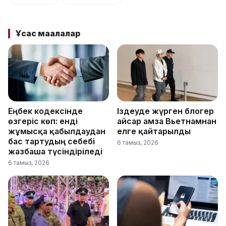
Ұқсас мақалалар
Еңбек кодексінде
Іздеуде жүрген блогер
өзгеріс көп: енді
Қайсар Қамза Вьетнамнан
жұмысқа қабылдаудан
елге қайтарылды
бас тартудың себебі
6 тамыз, 2026
жазбаша түсіндіріледі
6 тамыз, 2026