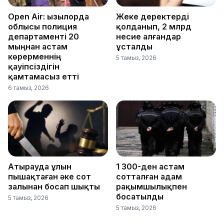
Open Air: Қызылорда
Жеке деректерді
облысы полиция
қолданып, 2 млрд
департаменті 20
несие алғандар
мыңнан астам
ұсталды
көрерменнің
5 тамыз, 2026
қауіпсіздігін
қамтамасыз етті
6 тамыз, 2026
Атырауда ұлын
1 300-ден астам
пышақтаған әке сот
сотталған адам
залынан босап шықты
рақымшылықпен
босатылды
5 тамыз, 2026
5 тамыз, 2026