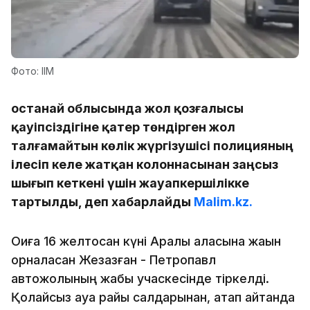
Фото: ІІМ
Қостанай облысында жол қозғалысы
қауіпсіздігіне қатер төндірген жол
талғамайтын көлік жүргізушісі полицияның
ілесіп келе жатқан колоннасынан заңсыз
шығып кеткені үшін жауапкершілікке
тартылды, деп хабарлайды
Malim.kz.
Оқиға 16 желтоқсан күні Арқалық қаласына жақын
орналасқан Жезқазған - Петропавл
автожолының жабық учаскесінде тіркелді.
Қолайсыз ауа райы салдарынан, атап айтқанда