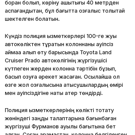
боран болып, көріну қашықтығы 40 метрден
аспағандықтан, бұл бағытта қозғалыс толықтай
шектелген болатын.
Күндіз полиция қызметкерлері 100-ге жуық
автокөліктен тұратын колоннаны қауіпсіз
аймаққа алып өту барысында Toyota Land
Cruiser Prado автокөлігінің жүргізушісі
күтпеген жерден колонна тәртібін бұзып,
басып озуға әрекет жасаған. Осылайша ол
өзге жол қозғалысына қатысушылардың өмірі
мен қауіпсіздігіне нақты қатер төндірді.
Полиция қызметкерлерінің көлікті тоқтату
жөніндегі заңды талаптарына бағынбаған
жүргізуші Фурманов ауылы бағытына бет
алған. Соған қарамастан, колонна белгіленген