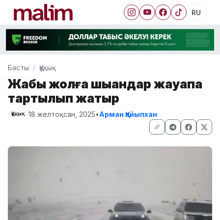
RU
Басты
Құқық
Жабық жолға шыққандар жауапқа
тартылып жатыр
18 желтоқсан, 2025
•
Арман Қайыпхан
Құқық