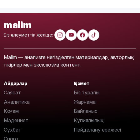
malim
Біз әлеуметтік желіде:
Malim — анализге негізделген материалдар, авторлық
пікірлер мен эксклюзив контент.
Айдарлар
Қызмет
Саясат
Біз туралы
Аналитика
Жарнама
Қоғам
Байланыс
Мәдениет
Құпиялылық
Сұхбат
Пайдалану ережесі
Спорт