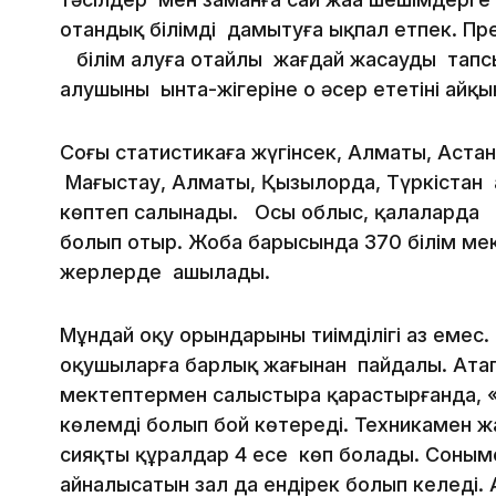
отандық білімді дамытуға ықпал етпек. Пр
білім алуға оңтайлы жағдай жасауды тапсыр
алушының ынта-жігеріне оң әсер ететіні айқы
Соңғы статистикаға жүгінсек, Алматы, Астан
Маңғыстау, Алматы, Қызылорда, Түркіста
көптеп салынады. Осы облыс, қалаларда ор
болып отыр. Жоба барысында 370 білім меке
жерлерде ашылады.
Мұндай оқу орындарының тиімділігі аз емес
оқушыларға барлық жағынан пайдалы. Атап 
мектептермен салыстыра қарастырғанда, «
көлемді болып бой көтереді. Техникамен 
сияқты құралдар 4 есе көп болады. Соным
айналысатын зал да ендірек болып келеді.