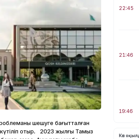
22:45
21:46
19:46
 проблеманы шешуге бағытталған
күтіліп отыр. 2023 жылғы Тамыз
Көп оқы