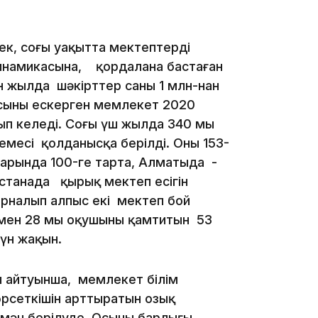
ек, соңғы уақытта мектептердің
инамикасына, қордалана бастаған
он жылда шәкірттер саны 1 млн-нан
Осыны ескерген мемлекет 2020
17:17
п келеді. Соңғы үш жылда 340 мың
месі қолданысқа берілді. Оның 153-
һарында 100-ге тарта, Алматыда -
станада қырық мектеп есігін
арналып алпыс екі мектеп бой
уымен 28 мың оқушыны қамтитын 53
үн жақын.
16:37
ң айтуынша, мемлекет білім
өрсеткішін арттыратын озық
 мән берілуде. Осының барлығы