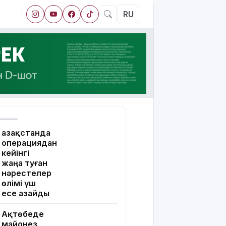
RU
Қазақстанда
операциядан
кейінгі
жаңа туған
нәрестелер
өлімі үш
есе азайды
Ақтөбеде
майонез