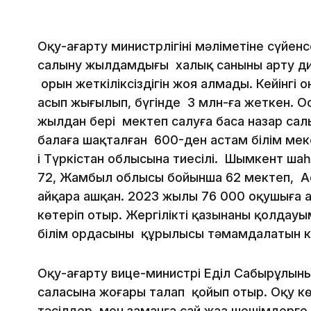
Оқу-ағарту министрлігінің мәліметіне сүйенс
салыну жылдамдығы халық санының арту д
орын жеткіліксіздігін жоя алмады. Кейінгі 
асып жығылып, бүгінде 3 млн-ға жеткен. 
жылдан бері мектеп салуға баса назар салы
балаға шақталған 600-ден астам білім меке
і Түркістан облысына тиесілі. Шымкент ша
72, Жамбыл облысы бойынша 62 мектеп, А
айқара ашқан. 2023 жылы 76 000 оқушыға 
көтеріп отыр. Жергілікті қазынаның қолда
білім ордасының құрылысы тәмамдалатын к
Оқу-ағарту вице-министрі Еділ Сабырұлыны
саласына жоғары талап қойып отыр. Оқу к
тәсілдер мен заманға сай жаңа шешімдерге