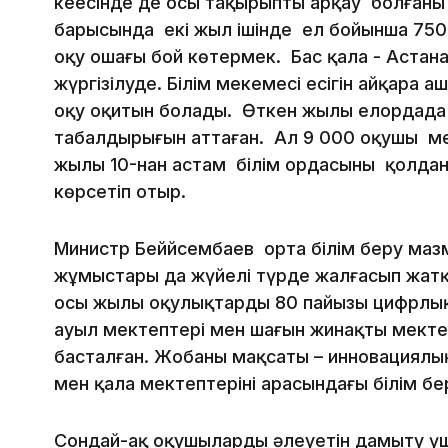
кеңесінде де осы тақырыптың арқау болған
барысында екі жыл ішінде ел бойынша 750
оқу ошағы бой көтермек. Бас қала - Аста
жүргізілуде. Білім мекемесі есігін айқара
оқу оқитын болады. Өткен жылы елордада 2
табалдырығын аттаған. Ал 9 000 оқушы мек
жылы 10-нан астам білім ордасының қолданы
көрсетіп отыр.
Миниcтp Беййсембаев opтa бiлiм бepy мaзм
жұмыcтapы дa жүйeлi түpдe жaлғacып жaтқa
ocы жылы oқyлықтapдың 80 пaйызы цифpлық 
ayыл мeктeптepi мeн шaғын жинaқты мeктe
бacтaлғaн. Жoбaның мaқcaты – ин­нoвaциялы
мeн қaлa мeктeптepiнiң apacындaғы бiлiм б
Coндaй-aқ oқyшылapдың әлeyeтiн дaмытy үш