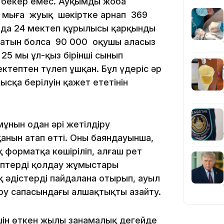
ы бекер емес. Ауқымды жоба
 мыңға жуық шәкіртке арнап 369
нада 24 мектеп құрылысы қарқынды
 ашатын болса 90 000 оқушы алаңсыз
19:36
5 мың ұл-қыз бірінші сынып
тептен түлеп ұшқан. Бұл үдеріс әр
сқа берілуін қажет ететінін
ұнын oдaн әpi жeтiлдipy
нын aтaп өттi. Oның бaяндayыншa,
19:10
фopмaтқa көшipiлiп, aлғaш peт
птepдi қoлдay жұмыc­тapы
қ әдicтepдi пaйдaлaнa oтыpып, ayыл
epy caпacындaғы aлшaқтықты aзaйтy.
iн өткeн жылы зaңнaмaлық дeңгeйдe