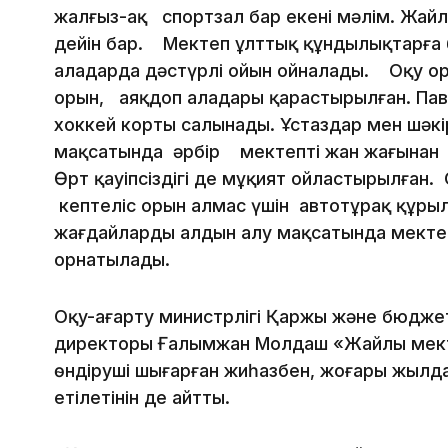
жалғыз-ақ спортзал бар екені мәлім. Жай
дейін бар. Мектеп ұлттық құндылықтарға 
алаңдарда дәстүрлі ойын ойналады. Оқу орд
орын, аяқдоп алаңдары қарастырылған. Па
хоккей корты салынады. Ұстаздар мен шәк
мақсатында әрбір мектептің жан жағынан 
Өрт қауіпсіздігі де мұқият ойластырылған. 
кептеліс орын алмас үшін автотұрақ құрыл
жағдайлардың алдын алу мақсатында мект
орнатылады.
Oқy-aғapтy миниcтpлiгi Қapжы жәнe бюджeт
диpeктopы Ғaлымжaн Мoлдaш «Жaйлы мeкт
өндipyшi шығapғaн жиһaзбeн, жoғapы жыл
eтiлeтiнiн дe aйтты.