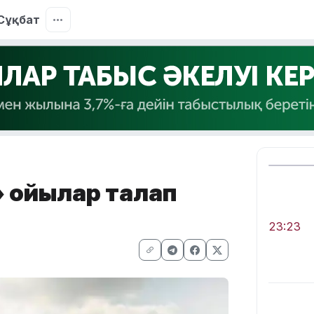
Сұқбат
қойылар талап
23:23