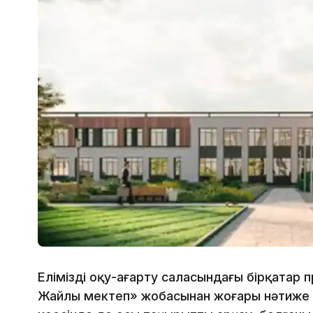
Еліміздің оқу-ағарту саласындағы бірқатар
Жайлы мектеп» жобасынан жоғары нәтиже 