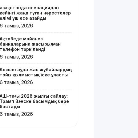
Қазақстанда операциядан
Онлайн-
кейінгі жаңа туған нәрестелер
казиноны
өлімі үш есе азайды
жарнамалаған
6 тамыз, 2026
Қайсар
Хамза 7
Ақтөбеде майонез
жылға
банкаларына жасырылған
сотталуы
телефон тәркіленді
мүмкін
6 тамыз, 2026
Қызылорда
Көкшетауда жас жұбайлардың
облысында
тойы қылмыстық іске ұласты
жылына 6
6 тамыз, 2026
мың тонна
өнім
өндіретін
АҚШ-тағы 2028 жылғы сайлау:
Трамп Вэнске басымдық бере
құс
бастады
фабрикасы
6 тамыз, 2026
ашылды
Балағат
сөздер