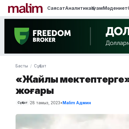
Саясат
Аналитика
Қоғам
Мәдениет
Басты
Сұқбат
«Жайлы мектептерге» 
жоғары
28 тамыз, 2023
•
Malim Админ
Сұқбат