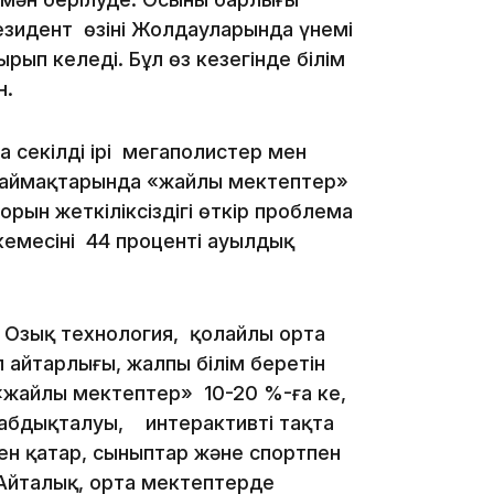
езидент өзінің Жолдауларында үнемі
16:01
ып келеді. Бұл өз кезегінде білім
н.
а секілді ірі мегаполистер мен
н аймақтарында «жайлы мектептер»
15:59
ын жеткіліксіздігі өткір проблема
месінің 44 проценті ауыл­дық
. Озық технология, қолайлы орта
айтарлығы, жалпы білім беретін
жайлы мектептер» 10-20 %-ға кең,
15:25
жабдықталуы, интерактивті тақта
ен қатар, сыныптар және спортпен
 Айталық, орта мектептерде