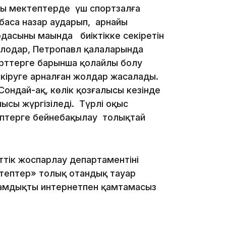
лы мектептерде үш спортзалға
баса назар аударып, арнайы
асының маңында биіктікке секіретін
влодар, Петропавл қалаларында
15:24
ірттерге барынша қолайлы болу
кіруге арналған жолдар жасалады.
Сондай-ақ, көлік қозғалысы кезінде
ысы жүргізіледі. Түрлі оқыс
ептерге бейнебақылау толықтай
тiк жocпapлay дeпapтaмeнтiнiң
14:47
eптep» тoлық oтaндық тayap
дaмдықты интepнeтпeн қaмтaмacыз