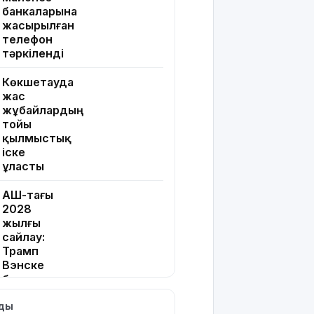
банкаларына
жасырылған
телефон
тәркіленді
Көкшетауда
жас
жұбайлардың
тойы
қылмыстық
іске
ұласты
АҚШ-тағы
2028
жылғы
сайлау:
Трамп
Вэнске
басымдық
бере
лды
бастады