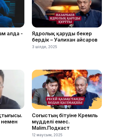
18:41
ам алда -
Ядролық қаруды бекер
бердік – Уәлихан Қайсаров
3 шілде, 2025
18:40
қтығысы.
Соғыстың бітуіне Кремль
 немен
мүдделі емес.
Malim.Подкаст
18:35
12 маусым, 2025