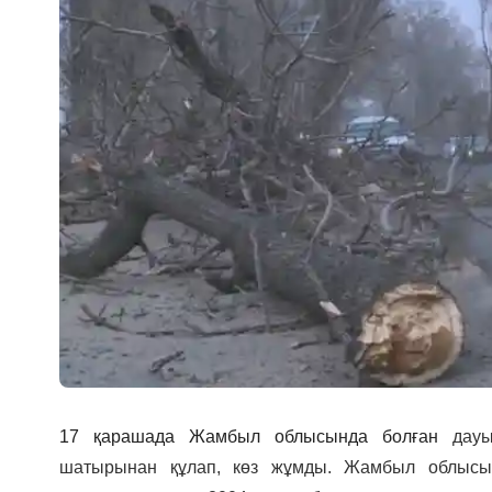
17 қарашада Жамбыл облысында
болған
дау
шатырынан құлап, көз жұмды. Жамбыл облысы 