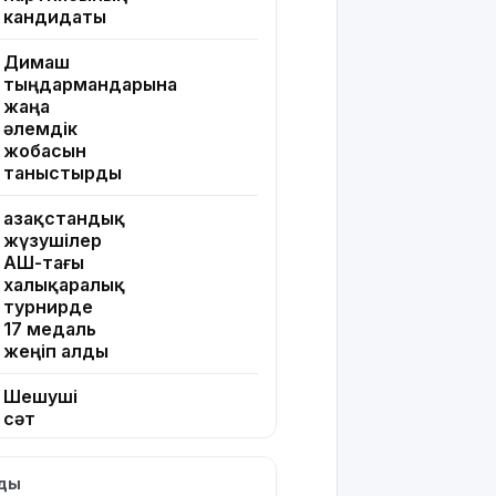
кандидаты
Димаш
тыңдармандарына
жаңа
әлемдік
жобасын
таныстырды
Қазақстандық
жүзушілер
АҚШ-тағы
халықаралық
турнирде
17 медаль
жеңіп алды
Шешуші
сәт
жақындады:
Грант
лды
иегерлерінің