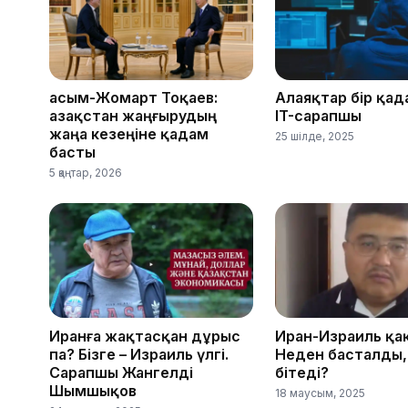
Қасым-Жомарт Тоқаев:
Алаяқтар бір қад
Қазақстан жаңғырудың
IT-сарапшы
жаңа кезеңіне қадам
25 шілде, 2025
басты
5 қаңтар, 2026
Иранға жақтасқан дұрыс
Иран-Израиль қа
па? Бізге – Израиль үлгі.
Неден басталды,
Сарапшы Жангелді
бітеді?
Шымшықов
18 маусым, 2025