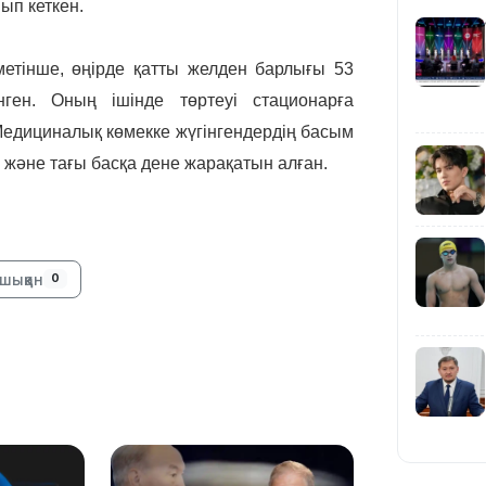
ып кеткен.
етінше, өңірде қатты желден барлығы 53
ген. Оның ішінде төртеуі стационарға
едициналық көмекке жүгінгендердің басым
ол және тағы басқа дене жарақатын алған.
20:16
шыққан
0
19:21