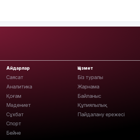
18:25
Айдарлар
Қызмет
Саясат
Біз туралы
Аналитика
Жарнама
Қоғам
Байланыс
18:10
Мәдениет
Құпиялылық
Сұхбат
Пайдалану ережесі
Спорт
Бейне