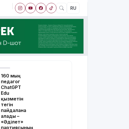
RU
160 мың
педагог
ChatGPT
Edu
қызметін
тегін
пайдалана
алады –
«Әділет»
партиясының