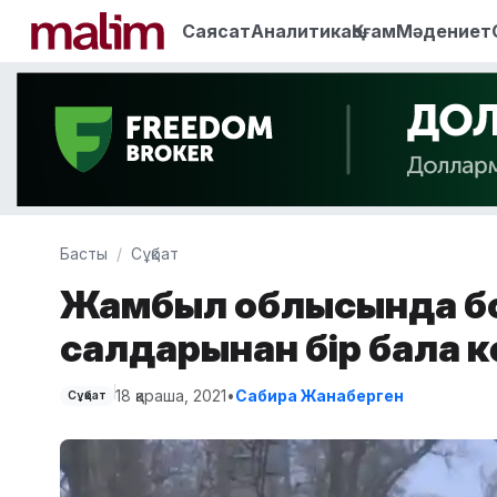
Саясат
Аналитика
Қоғам
Мәдениет
Басты
Сұқбат
Жамбыл облысында бо
салдарынан бір бала 
18 қараша, 2021
•
Сабира Жанаберген
Сұқбат