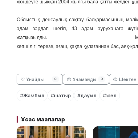
жөндеуге шыққан 2004 жылғы бала қатты желден ұш
Облыстық денсаулық сақтау басқармасының мәлім
адам зардап шегіп, 43 адам ауруханаға жүгін
жатқызылды.
М
көпшілігі терезе, ағаш, қақпа құлағаннан бас, аяқ-қ
🤍 Ұнайды
😞 Ұнамайды
😡 Шектен 
0
0
#Жамбыл
#шатыр
#дауыл
#жел
Ұқсас мақалалар