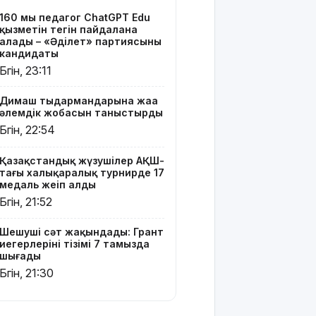
тізімі 7
160 мың педагог ChatGPT Edu
тамызда
қызметін тегін пайдалана
шығады
алады – «Әділет» партиясының
кандидаты
2 млрд
Бүгін, 23:11
теңгенің
несиелік
Димаш тыңдармандарына жаңа
алаяқтығы:
әлемдік жобасын таныстырды
21 адамға
Бүгін, 22:54
түрме
жазасы
Қазақстандық жүзушілер АҚШ-
кесілді
тағы халықаралық турнирде 17
медаль жеңіп алды
Білім беру
Бүгін, 21:52
ұйымдарының
жаңа оқу
Шешуші сәт жақындады: Грант
жылы мен
иегерлерінің тізімі 7 тамызда
жылыту
шығады
маусымына
Бүгін, 21:30
дайындығы
ШҚО әкімінің
жіті