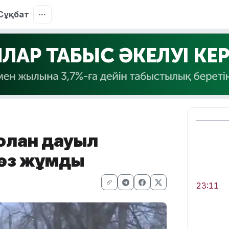
Сұқбат
лған дауыл
көз жұмды
23:11