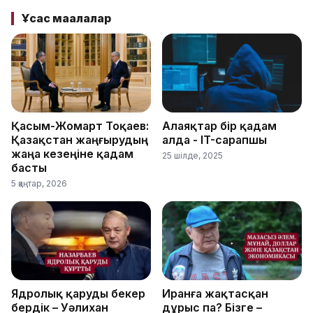
Ұқсас мақалалар
Қасым-Жомарт Тоқаев:
Алаяқтар бір қадам
Қазақстан жаңғырудың
алда - IT-сарапшы
жаңа кезеңіне қадам
25 шілде, 2025
басты
5 қаңтар, 2026
Ядролық қаруды бекер
Иранға жақтасқан
бердік – Уәлихан
дұрыс па? Бізге –