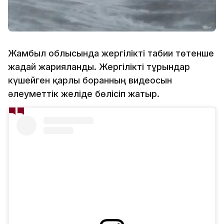
Жамбыл облысында жергілікті табиғи төтенше
жағдай жарияланды. Жергілікті тұрғындар
күшейген қарлы боранның видеосын
әлеуметтік желіде бөлісіп жатыр.