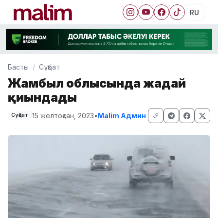
RU
Басты
Сұқбат
Жамбыл облысында жағдай
қиындады
15 желтоқсан, 2023
•
Malim Админ
Сұқбат