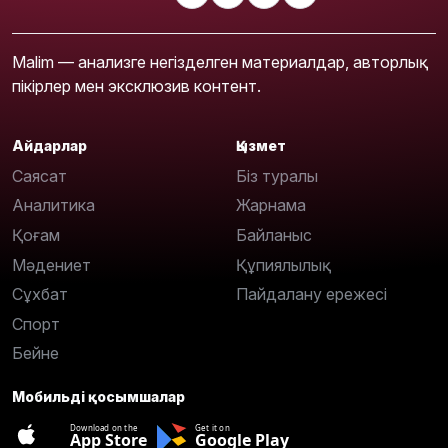
Malim — анализге негізделген материалдар, авторлық
пікірлер мен эксклюзив контент.
Айдарлар
Қызмет
Саясат
Біз туралы
Аналитика
Жарнама
Қоғам
Байланыс
Мәдениет
Құпиялылық
Сұхбат
Пайдалану ережесі
Спорт
Бейне
Мобильді қосымшалар
Download on the
Get it on
App Store
Google Play