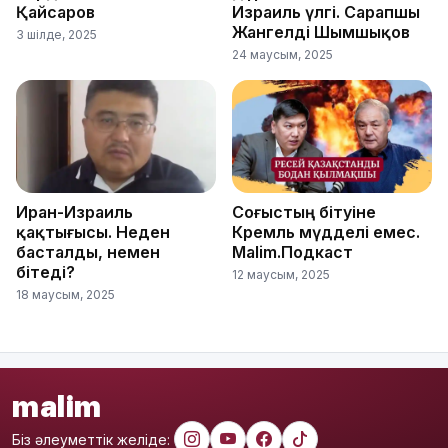
Қайсаров
Израиль үлгі. Сарапшы
Жангелді Шымшықов
3 шілде, 2025
24 маусым, 2025
Иран-Израиль
Соғыстың бітуіне
қақтығысы. Неден
Кремль мүдделі емес.
басталды, немен
Malim.Подкаст
бітеді?
12 маусым, 2025
18 маусым, 2025
malim
Біз әлеуметтік желіде: