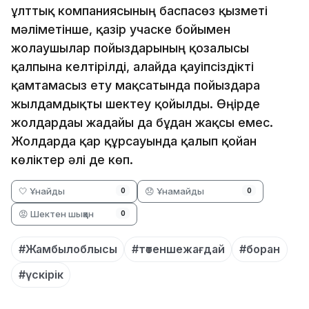
ұлттық компаниясының баспасөз қызметі
мәліметінше, қазір учаске бойымен
жолаушылар пойыздарының қозғалысы
қалпына келтірілді, алайда қауіпсіздікті
қамтамасыз ету мақсатында пойыздарға
жылдамдықты шектеу қойылды. Өңірде
жолдардағы жағдайы да бұдан жақсы емес.
Жолдарда қар құрсауында қалып қойған
көліктер әлі де көп.
🤍 Ұнайды
😞 Ұнамайды
0
0
😡 Шектен шыққан
0
#Жамбылоблысы
#төтеншежағдай
#боран
#үскірік