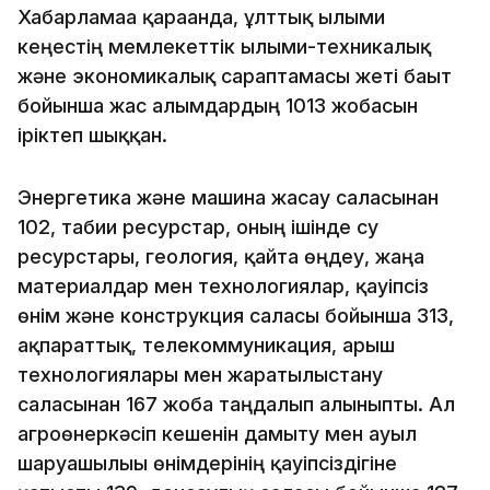
Хабарламаға қарағанда, ұлттық ғылыми
кеңестің мемлекеттік ғылыми-техникалық
және экономикалық сараптамасы жеті бағыт
бойынша жас ғалымдардың 1013 жобасын
іріктеп шыққан.
Энергетика және машина жасау саласынан
102, табиғи ресурстар, оның ішінде су
ресурстары, геология, қайта өңдеу, жаңа
материалдар мен технологиялар, қауіпсіз
өнім және конструкция саласы бойынша 313,
ақпараттық, телекоммуникация, ғарыш
технологиялары мен жаратылыстану
саласынан 167 жоба таңдалып алыныпты. Ал
агроөнеркәсіп кешенін дамыту мен ауыл
шаруашылығы өнімдерінің қауіпсіздігіне