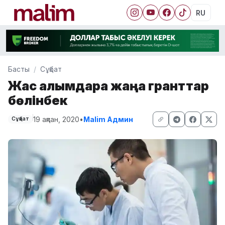
RU
Басты
Сұқбат
Жас ғалымдарға жаңа гранттар
бөлінбек
19 ақпан, 2020
•
Malim Админ
Сұқбат