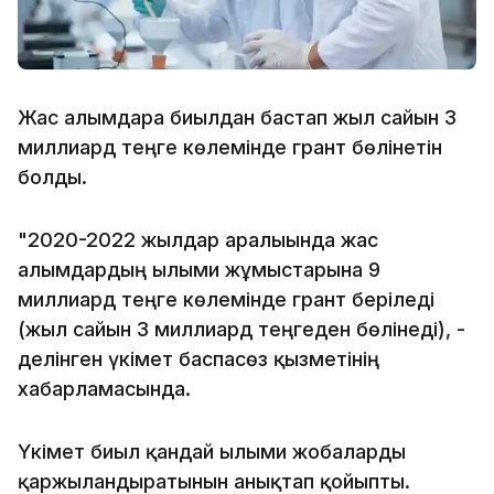
Жас ғалымдарға биылдан бастап жыл сайын 3
миллиард теңге көлемінде грант бөлінетін
болды.
"2020-2022 жылдар аралығында жас
ғалымдардың ғылыми жұмыстарына 9
миллиард теңге көлемінде грант беріледі
(жыл сайын 3 миллиард теңгеден бөлінеді), -
делінген үкімет баспасөз қызметінің
хабарламасында.
Үкімет биыл қандай ғылыми жобаларды
қаржыландыратынын анықтап қойыпты.