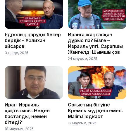
Ядролық қаруды бекер
Иранға жақтасқан
бердік – Уәлихан
дұрыс па? Бізге –
Қайсаров
Израиль үлгі. Сарапшы
Жангелді Шымшықов
3 шілде, 2025
24 маусым, 2025
Иран-Израиль
Соғыстың бітуіне
қақтығысы. Неден
Кремль мүдделі емес.
басталды, немен
Malim.Подкаст
бітеді?
12 маусым, 2025
18 маусым, 2025