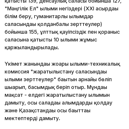
қатысты 139, денсаулық саласы бойынша 127,
"Мәңгілік Ел" ғылыми негіздері (ХХІ ғасырдағы
білім беру, гуманитарлы ғылымдар
саласындағы қолданбалы зерттеулер)
бойынша 155, ұлттық қауіпсіздік пен қорғаныс
саласына қатысты 10 ғылыми жұмыс
қаржыландырылады.
Үкімет жанындағы жоғарғы ғылыми-техникалық
комиссия "жаратылыстану саласындағы
ғылыми зерттеулер" бағытын арнайы бөліп
шығарып, басымдық беріп отыр. Мұндағы
мақсат - елдегі жаратылыстану ғылымын
дамыту, осы саладағы ғалымдарды қолдау
және Қазақстандағы осы бағыттағы
мектептерді дамыту.