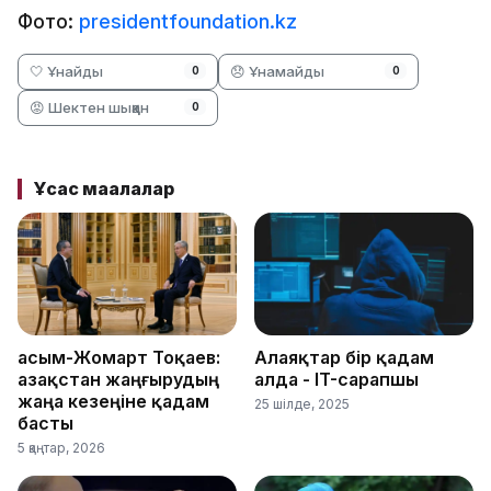
Фото:
presidentfoundation.kz
🤍 Ұнайды
😞 Ұнамайды
0
0
😡 Шектен шыққан
0
Ұқсас мақалалар
Қасым-Жомарт Тоқаев:
Алаяқтар бір қадам
Қазақстан жаңғырудың
алда - IT-сарапшы
жаңа кезеңіне қадам
25 шілде, 2025
басты
5 қаңтар, 2026