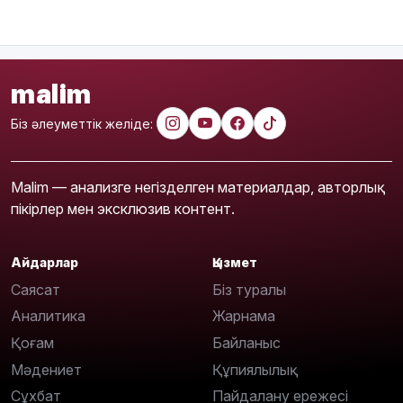
malim
Біз әлеуметтік желіде:
Malim — анализге негізделген материалдар, авторлық
пікірлер мен эксклюзив контент.
Айдарлар
Қызмет
Саясат
Біз туралы
Аналитика
Жарнама
Қоғам
Байланыс
Мәдениет
Құпиялылық
Сұхбат
Пайдалану ережесі