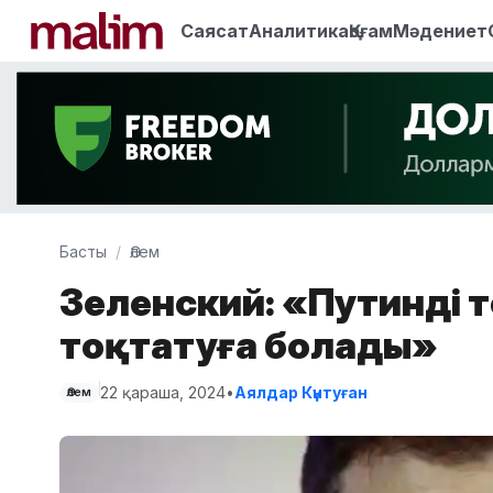
Саясат
Аналитика
Қоғам
Мәдениет
Басты
Әлем
Зеленский: «Путинді т
тоқтатуға болады»
22 қараша, 2024
•
Аялдар Күнтуған
Әлем