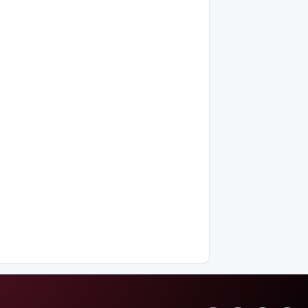
грант
ұсынылады:
Кімдер
үміткер
бола
алады?
ЕО мен
Украина
АҚШ-тың
Ресейге
қарсы
жаңа
санкцияларын
қолдады
8 тамызға
арналған
ауа райы
болжамы
Полиция