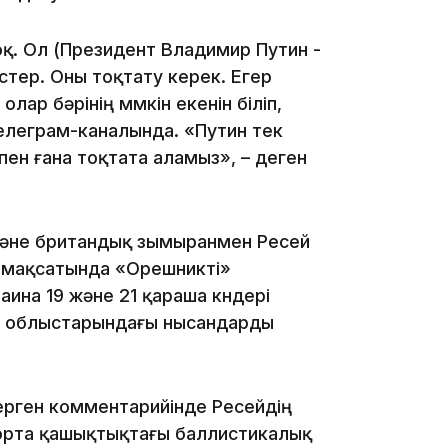
13:39
оқ. Ол (Президент Владимир Путин -
естер. Оны тоқтату керек. Егер
лар бәрінің мүмкін екенін біліп,
 телеграм-каналында. «Путин тек
пен ғана тоқтата аламыз», – деген
13:00
және британдық зымыранмен Ресей
у мақсатында «Орешникті»
аина 19 және 21 қараша күндері
к облыстарындағы нысандарды
12:40
берген комментарийінде Ресейдің
орта қашықтықтағы баллистикалық