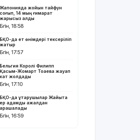
19 мың
Жапонияда жойқын тайфун
гектар
соғып, 14 мың ғимарат
аумақта
жарықсыз қалды
қарасора
Бүгін, 18:58
өседі
БҚО-да ет өнімдері тексеріліп
«Әділет»
жатыр
партиясы:
Бүгін, 17:57
Қазақстан
– зайырлы
Бельгия Королі Филипп
мемлекет,
Қасым-Жомарт Тоқаевқа жауап
ал «Заң
хат жолдады
және
Бүгін, 17:10
тәртіп»
қағидаты
баршаға
БҚО-да құтқарушылар Жайықта
ер адамды ажалдан
міндетті
арашалады
Бүгін, 16:59
Украина
Сызрань
және
Кубаньдағы