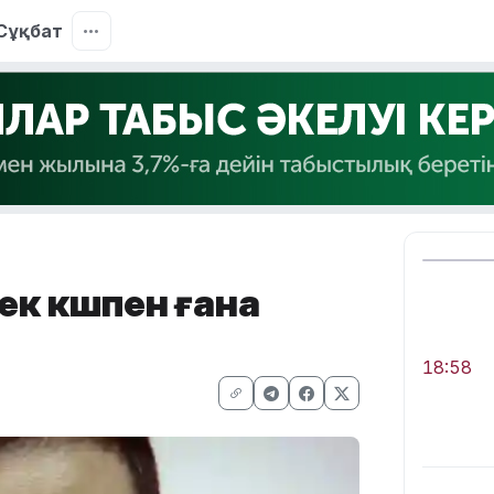
Сұқбат
ек күшпен ғана
18:58