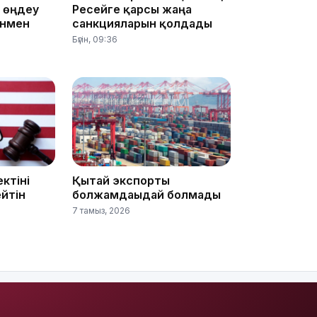
й өңдеу
Ресейге қарсы жаңа
10:56
онмен
санкцияларын қолдады
Бүгін, 09:36
09:36
ктіні
Қытай экспорты
йтін
болжамдағыдай болмады
7 тамыз, 2026
08:36