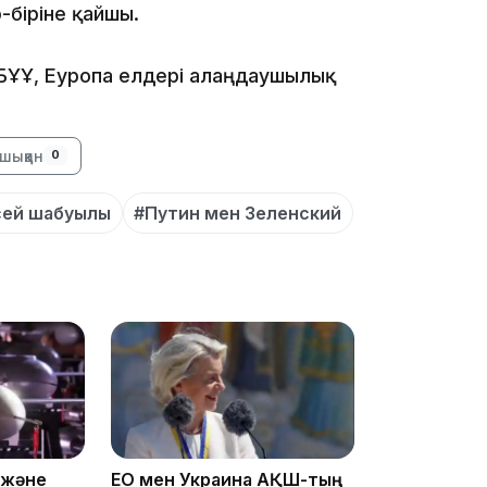
р-біріне қайшы.
БҰҰ, Еуропа елдері алаңдаушылық
12:13
шыққан
0
сей шабуылы
#Путин мен Зеленский
11:54
 және
ЕО мен Украина АҚШ-тың