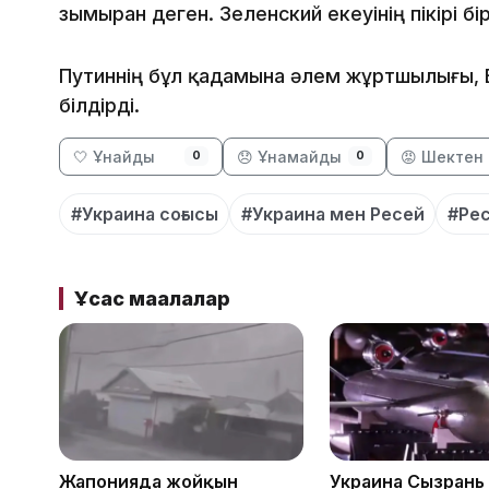
зымыран деген. Зеленский екеуінің пікірі бі
Путиннің бұл қадамына әлем жұртшылығы, 
білдірді.
🤍 Ұнайды
😞 Ұнамайды
😡 Шектен 
0
0
#Украина соғысы
#Украина мен Ресей
#Ре
Ұқсас мақалалар
Жапонияда жойқын
Украина Сызрань