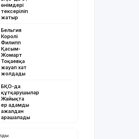
өнімдері
тексеріліп
жатыр
Бельгия
Королі
Филипп
Қасым-
Жомарт
Тоқаевқа
жауап хат
жолдады
БҚО-да
құтқарушылар
Жайықта
ер адамды
ажалдан
арашалады
Жамбыл
ылды
облысында