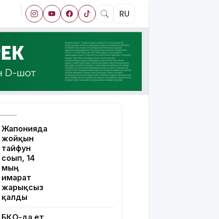
RU
Жапонияда
жойқын
тайфун
соғып, 14
мың
ғимарат
жарықсыз
қалды
БҚО-да ет