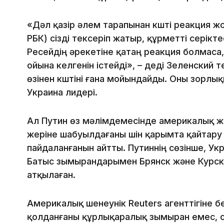
«Дәл қазір әлем тарапынан күшті реакция ж
РБК) сізді тексеріп жатыр, құрметті серікт
Ресейдің әрекетіне қатаң реакция болмаса, о
ойына келгенін істейді», – деді Зеленский
өзінен күштіні ғана мойындайды. Оны зорлық
Украина лидері.
Ал Путин өз мәлімдемесінде америкалық 
жеріне шабуылдағаны үшін қарымта қайтар
пайдаланғанын айтты. Путиннің сөзінше, Укр
Батыс зымырандарымен Брянск және Курс
атқылаған.
Америкалық шенеунік Reuters агенттігіне 
қолданғаны құрлықаралық зымыран емес, 