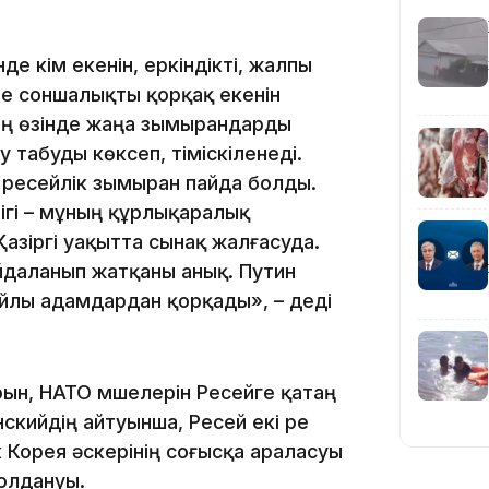
15:55
нде кім екенін, еркіндікті, жалпы
не соншалықты қорқақ екенін
дің өзінде жаңа зымырандарды
 табуды көксеп, тіміскіленеді.
а ресейлік зымыран пайда болды.
ігі – мұның құрлықаралық
азіргі уақытта сынақ жалғасуда.
14:26
йдаланып жатқаны анық. Путин
йлы адамдардан қорқады», – деді
рын, НАТО мүшелерін Ресейге қатаң
скийдің айтуынша, Ресей екі ре
ік Корея әскерінің соғысқа араласуы
олдануы.