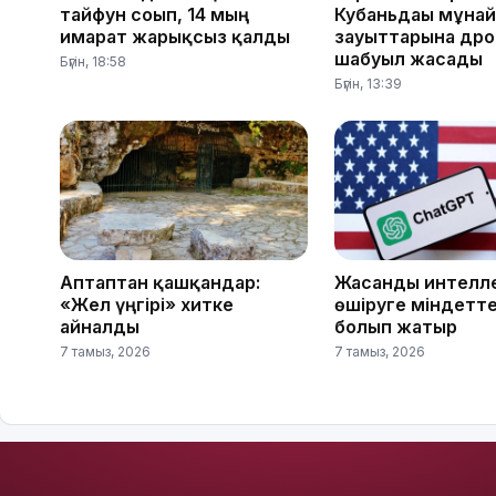
тайфун соғып, 14 мың
Кубаньдағы мұна
ғимарат жарықсыз қалды
зауыттарына др
шабуыл жасады
Бүгін, 18:58
Бүгін, 13:39
Аптаптан қашқандар:
Жасанды интелле
«Жел үңгірі» хитке
өшіруге міндетте
айналды
болып жатыр
7 тамыз, 2026
7 тамыз, 2026