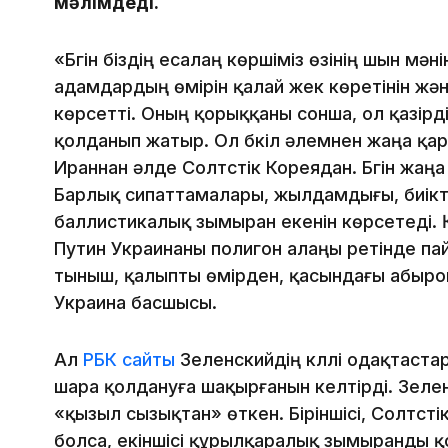
мәлімдеді.
«Бүгін біздің есалаң көршіміз өзінің шын мәні
адамдардың өмірін қалай жек көретінін жә
көрсетті. Оның қорыққаны сонша, ол қазір
қолданып жатыр. Ол бүкіл әлемнен жаңа қару
Ираннан әлде Солтүстік Кореядан. Бүгін жаң
Барлық сипаттамалары, жылдамдығы, биікт
баллистикалық зымыран екенін көрсетеді. Қ
Путин Украинаны полигон алаңы ретінде па
тыныш, қалыпты өмірден, қасындағы абыро
Украина басшысы.
Ал
РБК сайты
Зеленскийдің күллі одақтаста
шара қолдануға шақырғанын келтірді. Зелен
«қызыл сызықтан» өткен. Біріншісі, Солтүст
болса, екіншісі құрылқаралық зымыранды қ