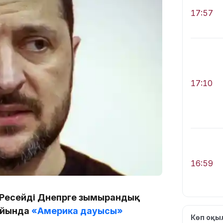
17:57
17:10
16:59
 Ресейдің Днепрге зымырандық
жайында
«Америка дауысы»
Көп оқ