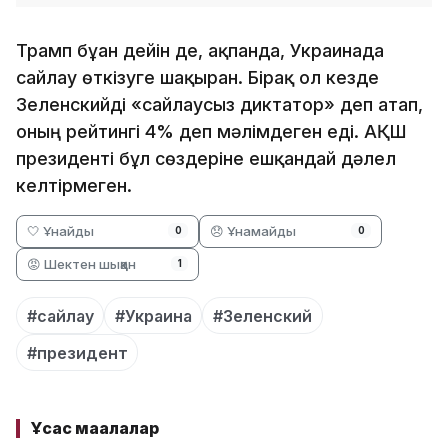
Трамп бұған дейін де, ақпанда, Украинада
сайлау өткізуге шақырған. Бірақ ол кезде
Зеленскийді «сайлаусыз диктатор» деп атап,
оның рейтингі 4% деп мәлімдеген еді. АҚШ
президенті бұл сөздеріне ешқандай дәлел
келтірмеген.
🤍 Ұнайды
😞 Ұнамайды
0
0
😡 Шектен шыққан
1
#сайлау
#Украина
#Зеленский
#президент
Ұқсас мақалалар