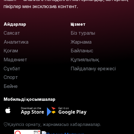
пікірлер мен эксклюзив контент.
Айдарлар
Қызмет
Саясат
Біз туралы
Аналитика
Жарнама
Қоғам
Байланыс
Мәдениет
Құпиялылық
Сұхбат
Пайдалану ережесі
Спорт
Бейне
Мобильді қосымшалар
Download on the
Get it on
App Store
Google Play
Қауіпсіз орнату, жарнамасыз хабарламалар.