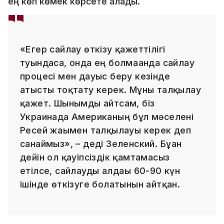
ең көп көмек көрсете алады.
«Егер сайлау өткізу қажеттілігі
туындаса, онда ең болмағанда сайлау
процесі мен дауыс беру кезінде
атысты тоқтату керек. Мұны талқылау
қажет. Шынымды айтсам, біз
Украинада Американың бұл мәселені
Ресей жағымен талқылауы керек деп
санаймыз», – деді Зеленский. Бұған
дейін ол қауіпсіздік қамтамасыз
етілсе, сайлауды алдағы 60-90 күн
ішінде өткізуге болатынын айтқан.