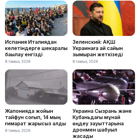
Испания Италиядан
Зеленский: АҚШ
келетіндерге шекаралық
Украинаға ай сайын
бақылау енгізді
зымыран жеткізеді
8 тамыз, 2026
8 тамыз, 2026
Жапонияда жойқын
Украина Сызрань және
тайфун соғып, 14 мың
Кубаньдағы мұнай
ғимарат жарықсыз қалды
өңдеу зауыттарына
дронмен шабуыл
8 тамыз, 2026
жасады