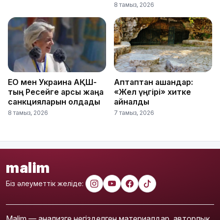
8 тамыз, 2026
ЕО мен Украина АҚШ-
Аптаптан қашқандар:
тың Ресейге қарсы жаңа
«Жел үңгірі» хитке
санкцияларын қолдады
айналды
8 тамыз, 2026
7 тамыз, 2026
malim
Біз әлеуметтік желіде:
Malim — анализге негізделген материалдар, авторлық