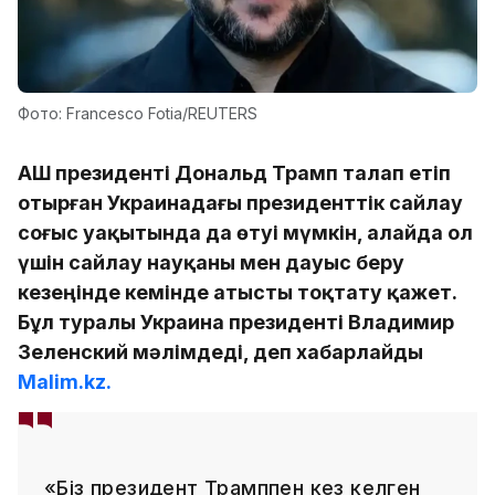
Фото: Francesco Fotia/REUTERS
АҚШ президенті Дональд Трамп талап етіп
отырған Украинадағы президенттік сайлау
соғыс уақытында да өтуі мүмкін, алайда ол
үшін сайлау науқаны мен дауыс беру
кезеңінде кемінде атысты тоқтату қажет.
Бұл туралы Украина президенті Владимир
Зеленский мәлімдеді, деп хабарлайды
Malim.kz.
«Біз президент Трамппен кез келген