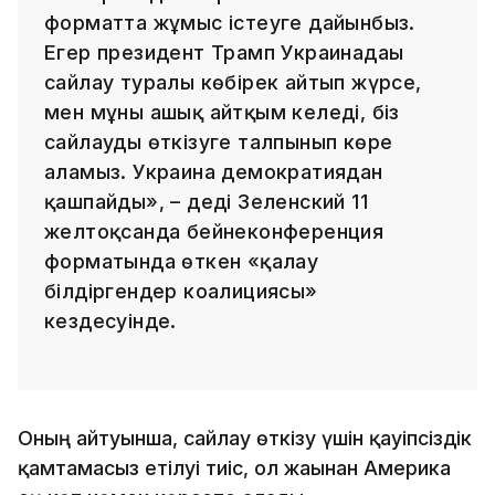
форматта жұмыс істеуге дайынбыз.
Егер президент Трамп Украинадағы
сайлау туралы көбірек айтып жүрсе,
мен мұны ашық айтқым келеді, біз
сайлауды өткізуге талпынып көре
аламыз. Украина демократиядан
қашпайды», – деді Зеленский 11
желтоқсанда бейнеконференция
форматында өткен «қалау
білдіргендер коалициясы»
кездесуінде.
Оның айтуынша, сайлау өткізу үшін қауіпсіздік
қамтамасыз етілуі тиіс, ол жағынан Америка