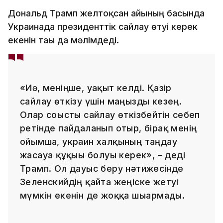
Дональд Трамп желтоқсан айының басында
Украинада президенттік сайлау өтуі керек
екенін тағы да мәлімдеді.
«Иә, меніңше, уақыт келді. Қазір
сайлау өткізу үшін маңызды кезең.
Олар соғысты сайлау өткізбейтін себеп
ретінде пайдаланып отыр, бірақ менің
ойымша, украин халқының таңдау
жасауға құқығы болуы керек», – деді
Трамп. Ол дауыс беру нәтижесінде
Зеленскийдің қайта жеңіске жетуі
мүмкін екенін де жоққа шығармады.