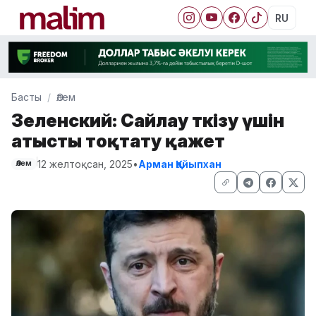
RU
Басты
Әлем
Зеленский: Сайлау өткізу үшін
атысты тоқтату қажет
12 желтоқсан, 2025
•
Арман Қайыпхан
Әлем