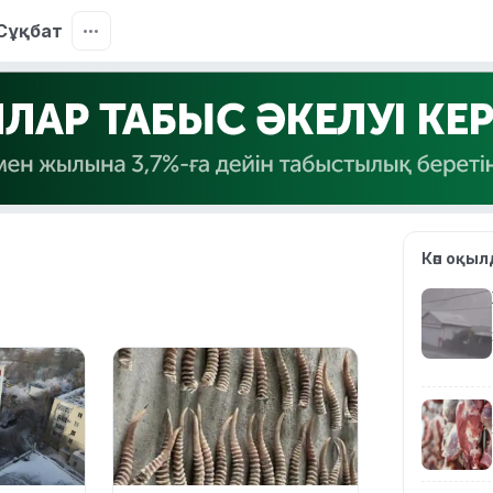
Сұқбат
Көп оқы