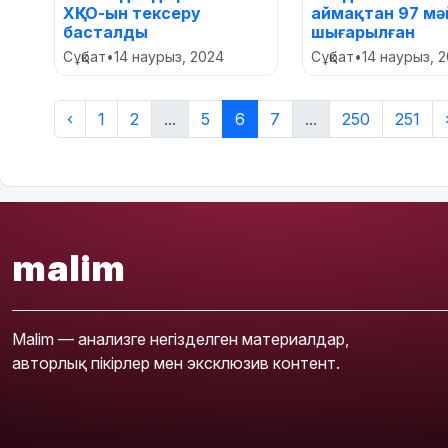
ХҚКО-ын тексеру
аймақтан 97 мә
басталды
шығарылған
Сұқбат
•
14 наурыз, 2024
Сұқбат
•
14 наурыз, 
‹
1
2
...
5
6
7
...
250
251
malim
Malim — анализге негізделген материалдар,
авторлық пікірлер мен эксклюзив контент.