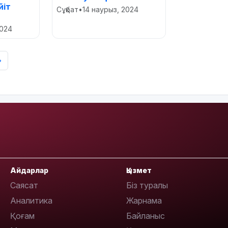
йіт
Сұқбат
•
14 наурыз, 2024
2024
›
Айдарлар
Қызмет
Саясат
Біз туралы
Аналитика
Жарнама
Қоғам
Байланыс