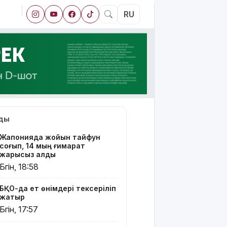
RU
лды
Жапонияда жойқын тайфун
соғып, 14 мың ғимарат
жарықсыз қалды
Бүгін, 18:58
БҚО-да ет өнімдері тексеріліп
жатыр
Бүгін, 17:57