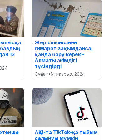
рылысқа
Жер сілкінісінен
рбаздың
ғимарат зақымданса,
ан 13
қайда бару керек -
Алматы әкімдігі
түсіндірді
2024
Сұқбат
•
14 наурыз, 2024
төтенше
АҚШ-та TikTok-қа тыйым
салынуы мүмкін