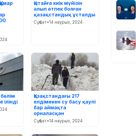
Құмар
Қытайға киік мүйізін
алып өтпек болған
ар
қазақстандық ұсталды
100
Сұқбат
•
14 наурыз, 2024
2024
 бөлім
Қазақстандағы 217
е ілінді
елдімекен су басу қаупі
бар аймақта
2024
орналасқан
Сұқбат
•
14 наурыз, 2024