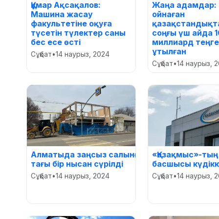
Құмар Ақсақалов:
Жаңа адамдар: 
Машина жасау
ойнаған
факультетіне оқуға
қазақстандықт
түсетін түлектер саны
соңғы үш айда 
бес есе өсті
миллиард теңге
ұтылған
Сұқбат
•
14 наурыз, 2024
Сұқбат
•
14 наурыз, 
Алматыда заңсыз салынған
«Қазақмыс»-тың
тағы бір нысан сүрілді
басшысы күдікк
Сұқбат
•
14 наурыз, 2024
Сұқбат
•
14 наурыз, 