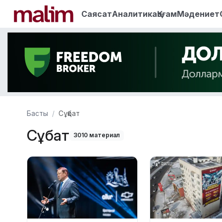
Саясат
Аналитика
Қоғам
Мәдениет
Басты
Сұқбат
Сұқбат
3010 материал