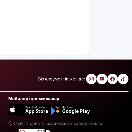
Біз әлеуметтік желіде:
Мобильді қосымшалар
Download on the
Get it on
App Store
Google Play
Қауіпсіз орнату, жарнамасыз хабарламалар.