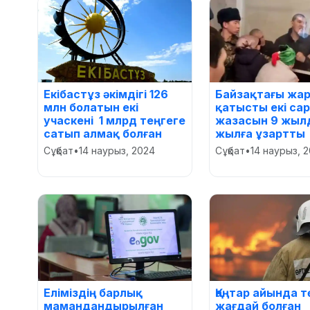
Екібастұз әкімдігі 126
Байзақтағы жа
млн болатын екі
қатысты екі са
учаскені 1 млрд теңгеге
жазасын 9 жылд
сатып алмақ болған
жылға ұзартты
Сұқбат
•
14 наурыз, 2024
Сұқбат
•
14 наурыз, 
Еліміздің барлық
Қаңтар айында 
мамандандырылған
жағдай болған