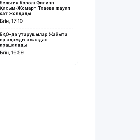
Бельгия Королі Филипп
Қасым-Жомарт Тоқаевқа жауап
хат жолдады
Бүгін, 17:10
БҚО-да құтқарушылар Жайықта
ер адамды ажалдан
арашалады
Бүгін, 16:59