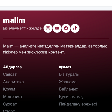
malim
Біз әлеуметтік желіде:
Malim — анализге негізделген материалдар, авторлық
пікірлер мен эксклюзив контент.
Айдарлар
Қызмет
Саясат
Біз туралы
Аналитика
Жарнама
Қоғам
Байланыс
Мәдениет
Құпиялылық
Сұхбат
Пайдалану ережесі
Спорт