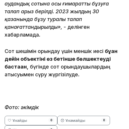
аудандық сотына осы ғимаратты бұзуға
талап арыз берілді. 2023 жылдың 30
қазанында бұзу туралы талап
қанағаттандырылды»,
- делінген
хабарламада.
Сот шешімін орындау үшін меншік иесі
бұған
дейін объектіні өз бетінше бөлшектеуді
бастаған,
бүгінде сот орындаушылардың
қатысуымен сүру жүргізілуде.
Фото: әкімдік
🤍 Ұнайды
😞 Ұнамайды
0
0