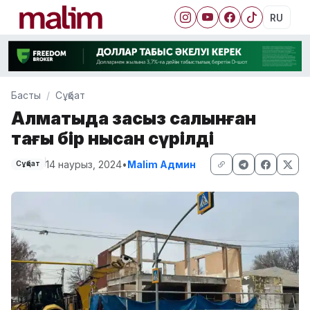
RU
Басты
Сұқбат
Алматыда заңсыз салынған
тағы бір нысан сүрілді
14 наурыз, 2024
•
Malim Админ
Сұқбат