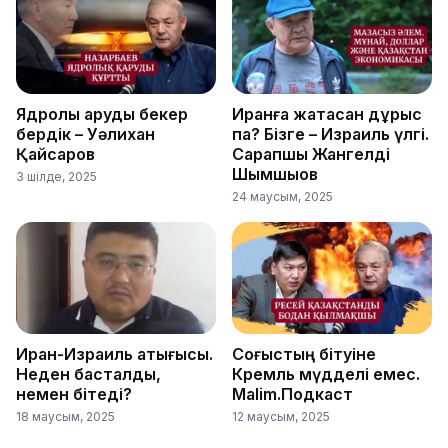
Ядролық қаруды бекер
Иранға жақтасқан дұрыс
бердік – Уәлихан
па? Бізге – Израиль үлгі.
Қайсаров
Сарапшы Жангелді
Шымшықов
3 шілде, 2025
24 маусым, 2025
Иран-Израиль қақтығысы.
Соғыстың бітуіне
Неден басталды,
Кремль мүдделі емес.
немен бітеді?
Malim.Подкаст
18 маусым, 2025
12 маусым, 2025