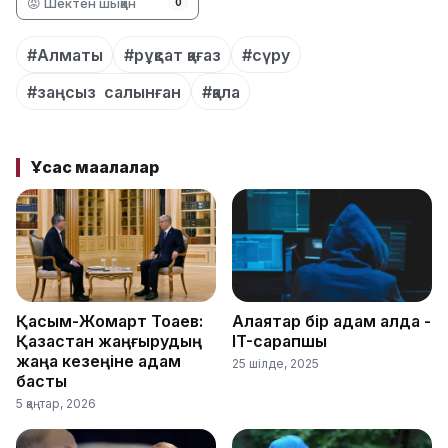
😡 Шектен шыққан
0
#Алматы
#рұқсат қағаз
#сүру
#заңсыз салынған
#қала
Ұқсас мақалалар
Қасым-Жомарт Тоқаев:
Алаяқтар бір қадам алда -
Қазақстан жаңғырудың
IT-сарапшы
жаңа кезеңіне қадам
25 шілде, 2025
басты
5 қаңтар, 2026