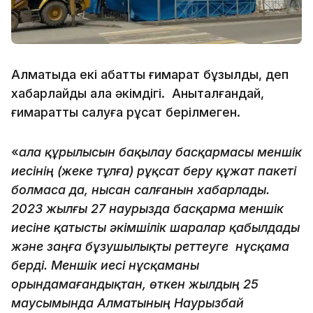
Алматыда екі қабатты ғимарат бұзылды, деп
хабарлайды қала әкімдігі. Анықталғандай,
ғимаратты салуға рұқсат берілмеген.
«
Қала құрылысын бақылау басқармасы меншік
иесінің (жеке тұлға) рұқсат беру құжат пакеті
болмаса да, нысан салғанын хабарлады.
2023 жылғы 27 наурызда басқарма меншік
иесіне қатысты әкімшілік шаралар қабылдады
және заңға бұзушылықты реттеуге нұсқама
берді. Меншік иесі нұсқаманы
орындамағандықтан, өткен жылдың 25
маусымында Алматының Наурызбай