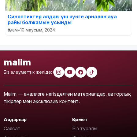
Синоптиктер алдағы үш күнге арналған ауа
райы болжамын ұсынды
Қоғам
•
10 маусым, 2024
malim
Біз әлеуметтік желіде:
Malim — анализге негізделген материалдар, авторлық
пікірлер мен эксклюзив контент.
Айдарлар
Қызмет
Саясат
Біз туралы