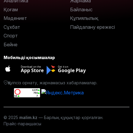
Аналитика
Жарнама
Қоғам
Байланыс
Мәдениет
Құпиялылық
Сұхбат
Пайдалану ережесі
Спорт
Бейне
Мобильді қосымшалар
Download on the
Get it on
App Store
Google Play
Қауіпсіз орнату, жарнамасыз хабарламалар.
© 2025
malim.kz
— Барлық құқықтар қорғалған.
Прайс-парақшасы