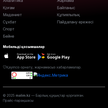
Аналитика
Жарнама
Қоғам
Байланыс
Мәдениет
Құпиялылық
Сұхбат
Пайдалану ережесі
Спорт
Бейне
Мобильді қосымшалар
Download on the
Get it on
App Store
Google Play
Қауіпсіз орнату, жарнамасыз хабарламалар.
© 2025
malim.kz
— Барлық құқықтар қорғалған.
Прайс-парақшасы