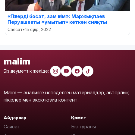
«Пәтерді босат, зам әкім»: Маржықпаев
Перуашевты «ұмытып» кеткен сияқты
Саясат
•
15 сәуір, 2022
malim
Біз әлеуметтік желіде:
Malim — анализге негізделген материалдар, авторлық
пікірлер мен эксклюзив контент.
Айдарлар
Қызмет
Саясат
Біз туралы