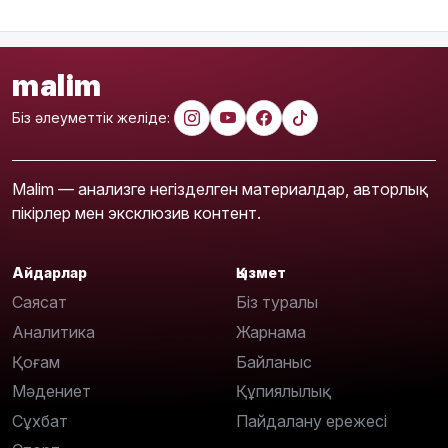
malim
Біз әлеуметтік желіде:
Malim — анализге негізделген материалдар, авторлық
пікірлер мен эксклюзив контент.
Айдарлар
Қызмет
Саясат
Біз туралы
Аналитика
Жарнама
Қоғам
Байланыс
Мәдениет
Құпиялылық
Сұхбат
Пайдалану ережесі