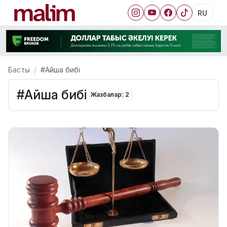
RU
Басты
#Айша бибі
#Айша бибі
Жазбалар: 2