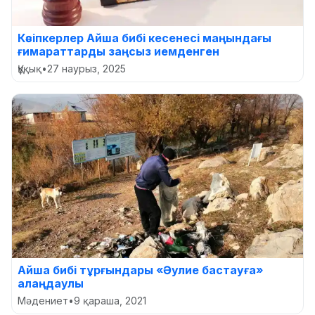
Кәсіпкерлер Айша бибі кесенесі маңындағы
ғимараттарды заңсыз иемденген
Құқық
•
27 наурыз, 2025
Айша бибі тұрғындары «Әулие бастауға»
алаңдаулы
Мәдениет
•
9 қараша, 2021