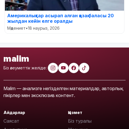
Америкалықтар асырап алған қазақ баласы 20
жылдан кейін елге оралды
Мәдениет
•
18 наурыз, 2026
malim
Біз әлеуметтік желіде:
Malim — анализге негізделген материалдар, авторлық
пікірлер мен эксклюзив контент.
Айдарлар
Қызмет
Саясат
Біз туралы