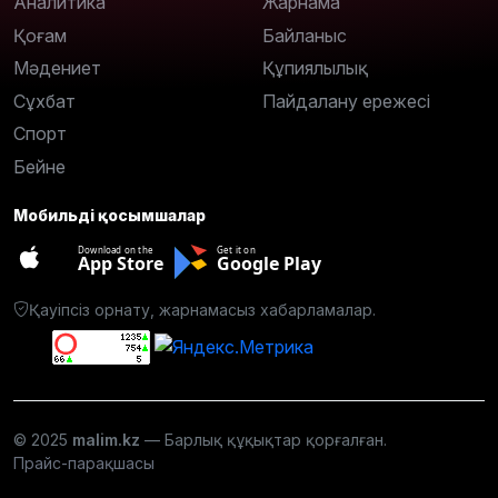
Аналитика
Жарнама
Қоғам
Байланыс
Мәдениет
Құпиялылық
Сұхбат
Пайдалану ережесі
Спорт
Бейне
Мобильді қосымшалар
Download on the
Get it on
App Store
Google Play
Қауіпсіз орнату, жарнамасыз хабарламалар.
© 2025
malim.kz
— Барлық құқықтар қорғалған.
Прайс-парақшасы