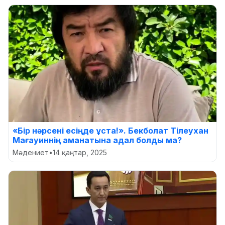
«Бір нәрсені есіңде ұста!». Бекболат Тілеухан
Мағауиннің аманатына адал болды ма?
Мәдениет
•
14 қаңтар, 2025