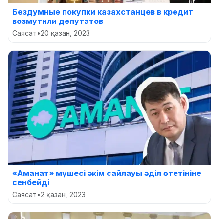
Бездумные покупки казахстанцев в кредит
возмутили депутатов
Саясат
•
20 қазан, 2023
«Аманат» мүшесі әкім сайлауы әділ өтетініне
сенбейді
Саясат
•
2 қазан, 2023