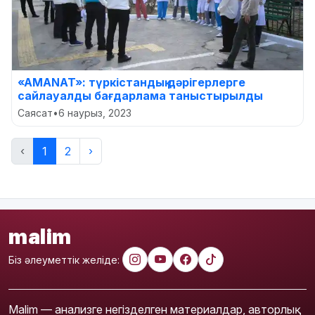
«AMANAT»: түркістандық дәрігерлерге
сайлауалды бағдарлама таныстырылды
Саясат
•
6 наурыз, 2023
‹
1
2
›
malim
Біз әлеуметтік желіде:
Malim — анализге негізделген материалдар, авторлық