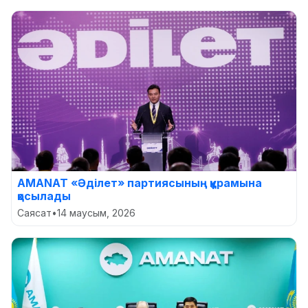
AMANAT «Әділет» партиясының құрамына
қосылады
Саясат
•
14 маусым, 2026