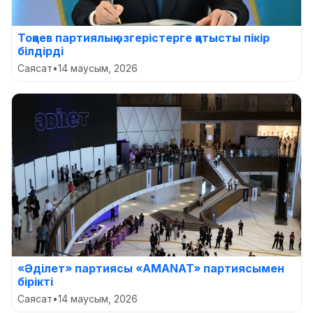
Тоқаев партиялық өзгерістерге қатысты пікір
білдірді
Саясат
•
14 маусым, 2026
«Әділет» партиясы «AMANAT» партиясымен
бірікті
Саясат
•
14 маусым, 2026