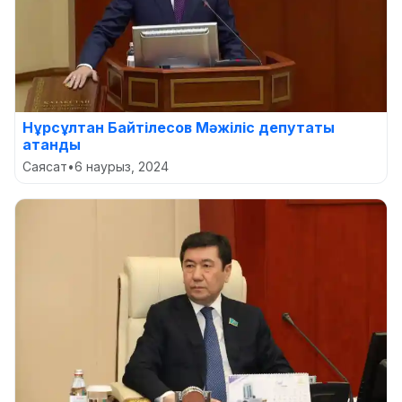
Нұрсұлтан Байтілесов Мәжіліс депутаты
атанды
Саясат
•
6 наурыз, 2024