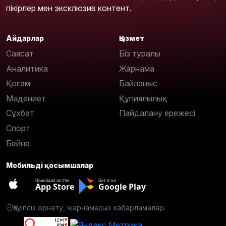
пікірлер мен эксклюзив контент.
Айдарлар
Қызмет
Саясат
Біз туралы
Аналитика
Жарнама
Қоғам
Байланыс
Мәдениет
Құпиялылық
Сұхбат
Пайдалану ережесі
Спорт
Бейне
Мобильді қосымшалар
Download on the
Get it on
App Store
Google Play
Қауіпсіз орнату, жарнамасыз хабарламалар.