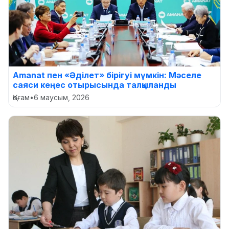
Amanat пен «Әділет» бірігуі мүмкін: Мәселе
саяси кеңес отырысында талқыланды
Қоғам
•
6 маусым, 2026