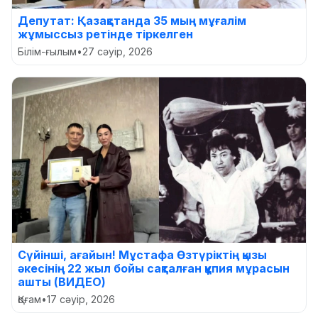
Депутат: Қазақстанда 35 мың мұғалім
жұмыссыз ретінде тіркелген
Білім-ғылым
•
27 сәуір, 2026
Сүйінші, ағайын! Мұстафа Өзтүріктің қызы
әкесінің 22 жыл бойы сақталған құпия мұрасын
ашты (ВИДЕО)
Қоғам
•
17 сәуір, 2026