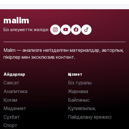
malim
Біз әлеуметтік желіде:
Malim — анализге негізделген материалдар, авторлық
пікірлер мен эксклюзив контент.
Айдарлар
Қызмет
Саясат
Біз туралы
Аналитика
Жарнама
Қоғам
Байланыс
Мәдениет
Құпиялылық
Сұхбат
Пайдалану ережесі
Спорт