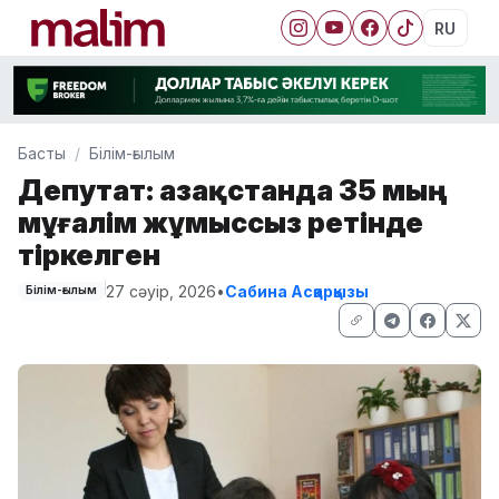
RU
Басты
Білім-ғылым
Депутат: Қазақстанда 35 мың
мұғалім жұмыссыз ретінде
тіркелген
27 сәуір, 2026
•
Сабина Асқарқызы
Білім-ғылым