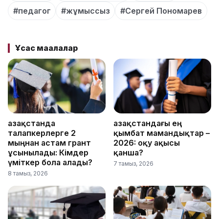
#педагог
#жұмыссыз
#Сергей Пономарев
Ұқсас мақалалар
Қазақстанда
Қазақстандағы ең
талапкерлерге 2
қымбат мамандықтар –
мыңнан астам грант
2026: оқу ақысы
ұсынылады: Кімдер
қанша?
үміткер бола алады?
7 тамыз, 2026
8 тамыз, 2026