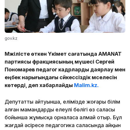
gov.kz
Мәжілісте өткен Үкімет сағатында AMANAT
партиясы фракциясының мүшесі Сергей
Пономарев педагог кадрларды даярлау мен
еңбек нарығындағы сәйкессіздік мәселесін
көтерді, деп хабарлайды
Malim.kz.
Депутаттың айтуынша, елімізде жоғары білім
алған мамандардың елеулі бөлігі өз саласы
бойынша жұмысқа орналаса алмай отыр. Бұл
жағдай әсіресе педагогика саласында айқын