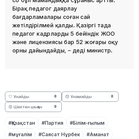
соң бұл мамандыққа сұраныс артты.
Бірақ педагог даярлау
бағдарламалары соған сай
жетілдірілмей қалды. Қазіргі таңда
педагог кадрларды 5 бейіндік ЖОО
және лицензиясы бар 52 жоғары оқу
орны дайындайды, – деді министр.
🤍 Ұнайды
😞 Ұнамайды
0
0
😡 Шектен шыққан
0
#Қазақстан
#Партия
#Білім-ғылым
#мұғалім
#Саясат Нұрбек
#Аманат