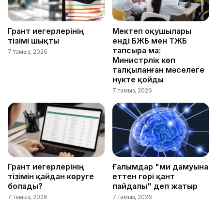
Грант иегерлерінің
Мектеп оқушылары
тізімі шықты
енді БЖБ мен ТЖБ
тапсыра ма:
7 тамыз, 2026
Министрлік көп
талқыланған мәселеге
нүкте қойды
7 тамыз, 2026
Грант иегерлерінің
Ғалымдар "ми дамуына
тізімін қайдан көруге
еттен гөрі қант
болады?
пайдалы" деп жатыр
7 тамыз, 2026
7 тамыз, 2026