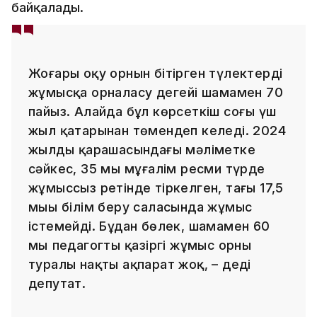
байқалады.
Жоғары оқу орнын бітірген түлектердің
жұмысқа орналасу деңгейі шамамен 70
пайыз. Алайда бұл көрсеткіш соңғы үш
жыл қатарынан төмендеп келеді. 2024
жылдың қарашасындағы мәліметке
сәйкес, 35 мың мұғалім ресми түрде
жұмыссыз ретінде тіркелген, тағы 17,5
мыңы білім беру саласында жұмыс
істемейді. Бұдан бөлек, шамамен 60
мың педагогтың қазіргі жұмыс орны
туралы нақты ақпарат жоқ, – деді
депутат.