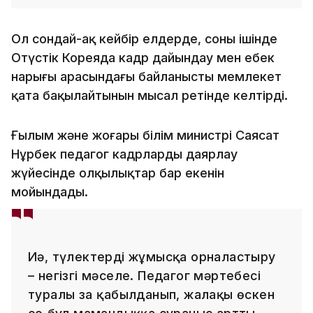
Ол сондай-ақ кейбір елдерде, соның ішінде
Оңтүстік Кореяда кадр дайындау мен еңбек
нарығы арасындағы байланысты мемлекет
қатаң бақылайтынын мысал ретінде келтірді.
Ғылым және жоғары білім министрі Саясат
Нұрбек педагог кадрларды даярлау
жүйесінде олқылықтар бар екенін
мойындады.
Иә, түлектерді жұмысқа орналастыру
– негізгі мәселе. Педагог мәртебесі
туралы заң қабылданып, жалақы өскен