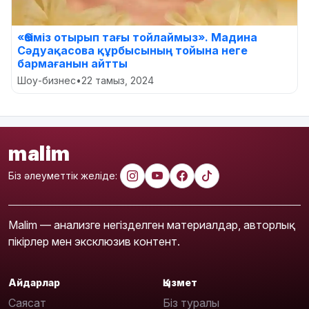
«Өзіміз отырып тағы тойлаймыз». Мадина
Сәдуақасова құрбысының тойына неге
бармағанын айтты
Шоу-бизнес
•
22 тамыз, 2024
malim
Біз әлеуметтік желіде:
Malim — анализге негізделген материалдар, авторлық
пікірлер мен эксклюзив контент.
Айдарлар
Қызмет
Саясат
Біз туралы