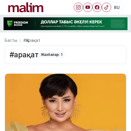
RU
Басты
#Қарақат
#Қарақат
Жазбалар: 1