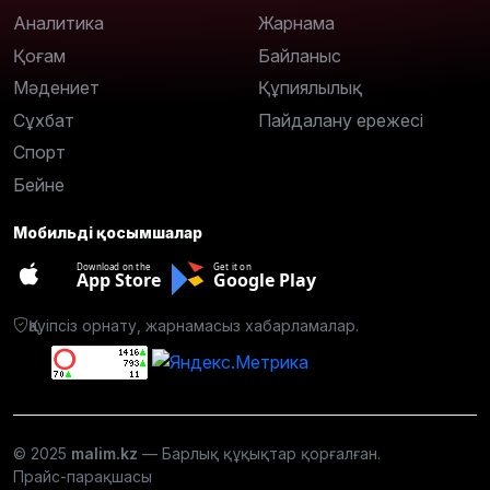
Аналитика
Жарнама
Қоғам
Байланыс
Мәдениет
Құпиялылық
Сұхбат
Пайдалану ережесі
Спорт
Бейне
Мобильді қосымшалар
Download on the
Get it on
App Store
Google Play
Қауіпсіз орнату, жарнамасыз хабарламалар.
© 2025
malim.kz
— Барлық құқықтар қорғалған.
Прайс-парақшасы