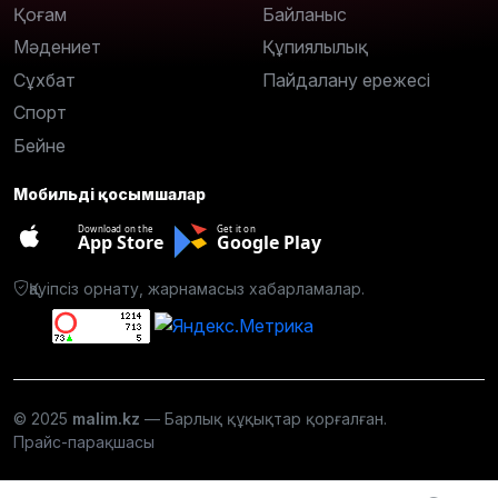
Қоғам
Байланыс
Мәдениет
Құпиялылық
Сұхбат
Пайдалану ережесі
Спорт
Бейне
Мобильді қосымшалар
Download on the
Get it on
App Store
Google Play
Қауіпсіз орнату, жарнамасыз хабарламалар.
© 2025
malim.kz
— Барлық құқықтар қорғалған.
Прайс-парақшасы