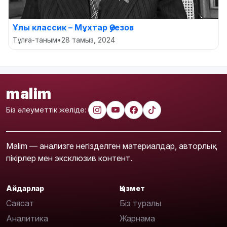
Ұлы классик – Мұхтар Әуезов
Тұлға-таным
•
28 тамыз, 2024
malim
Біз әлеуметтік желіде:
Malim — анализге негізделген материалдар, авторлық
пікірлер мен эксклюзив контент.
Айдарлар
Қызмет
Саясат
Біз туралы
Аналитика
Жарнама