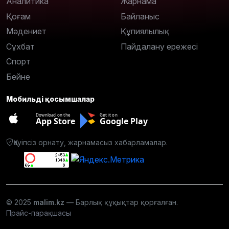
Аналитика
Жарнама
Қоғам
Байланыс
Мәдениет
Құпиялылық
Сұхбат
Пайдалану ережесі
Спорт
Бейне
Мобильді қосымшалар
Download on the
Get it on
App Store
Google Play
Қауіпсіз орнату, жарнамасыз хабарламалар.
© 2025
malim.kz
— Барлық құқықтар қорғалған.
Прайс-парақшасы