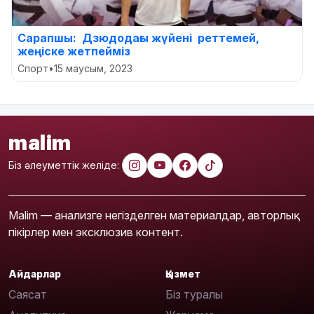
Cарапшы: Дзюдодағы жүйені реттемей,
жеңіске жетпейміз
Спорт
•
15 маусым, 2023
malim
Біз әлеуметтік желіде:
Malim — анализге негізделген материалдар, авторлық
пікірлер мен эксклюзив контент.
Айдарлар
Қызмет
Саясат
Біз туралы