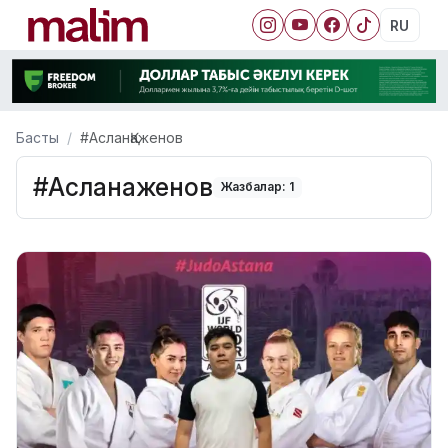
RU
Басты
#АсланҚаженов
#АсланҚаженов
Жазбалар: 1