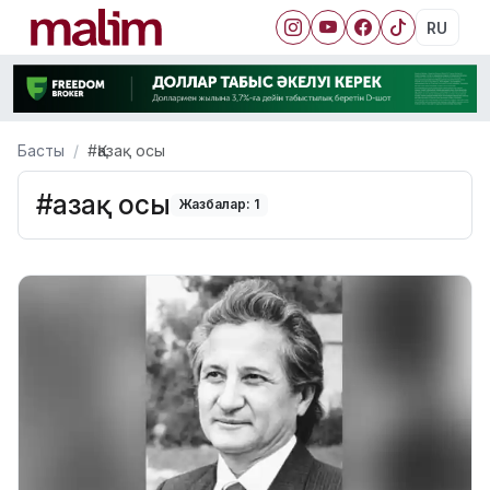
RU
Басты
#Қазақ осы
#Қазақ осы
Жазбалар: 1