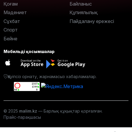
Қоғам
Байланыс
Мәдениет
Құпиялылық
Сұхбат
Пайдалану ережесі
Спорт
Бейне
Мобильді қосымшалар
Download on the
Get it on
App Store
Google Play
Қауіпсіз орнату, жарнамасыз хабарламалар.
© 2025
malim.kz
— Барлық құқықтар қорғалған.
Прайс-парақшасы