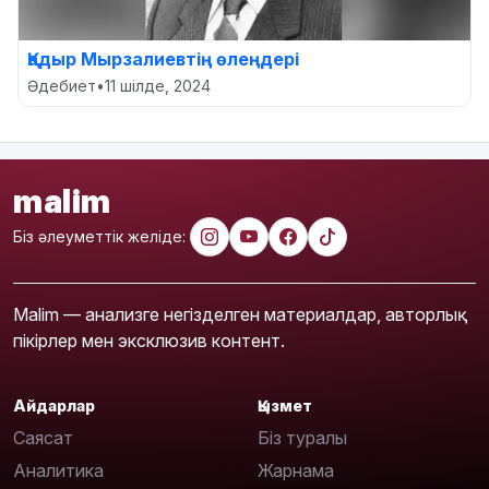
Қадыр Мырзалиевтің өлеңдері
Әдебиет
•
11 шілде, 2024
malim
Біз әлеуметтік желіде:
Malim — анализге негізделген материалдар, авторлық
пікірлер мен эксклюзив контент.
Айдарлар
Қызмет
Саясат
Біз туралы
Аналитика
Жарнама