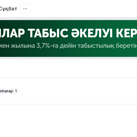
Сұқбат
збалар: 1