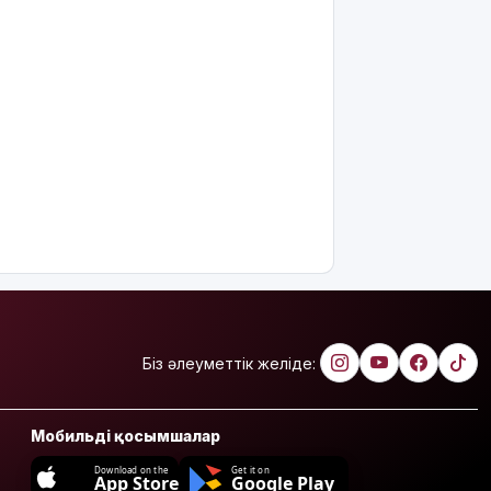
Біз әлеуметтік желіде:
Мобильді қосымшалар
Download on the
Get it on
App Store
Google Play