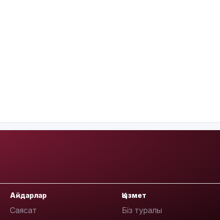
Айдарлар
Қызмет
Саясат
Біз туралы