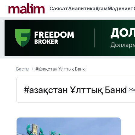
Саясат
Аналитика
Қоғам
Мәдениет
Басты
#Қазақстан Ұлттық Банкі
#Қазақстан Ұлттық Банкі
Жа