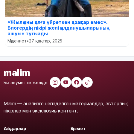
«Жылқыны қолға үйреткен қазақтар емес».
Блогердің пікірі желі қолданушыларының
ашуын туғызды
Мәдениет
•
27 қаңтар, 2025
malim
Біз әлеуметтік желіде:
Malim — анализге негізделген материалдар, авторлық
пікірлер мен эксклюзив контент.
Айдарлар
Қызмет