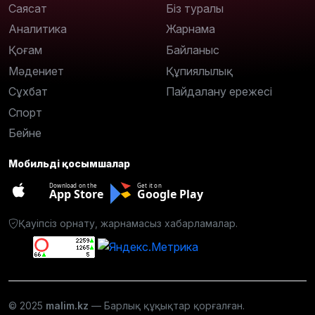
Саясат
Біз туралы
Аналитика
Жарнама
Қоғам
Байланыс
Мәдениет
Құпиялылық
Сұхбат
Пайдалану ережесі
Спорт
Бейне
Мобильді қосымшалар
Download on the
Get it on
App Store
Google Play
Қауіпсіз орнату, жарнамасыз хабарламалар.
© 2025
malim.kz
— Барлық құқықтар қорғалған.