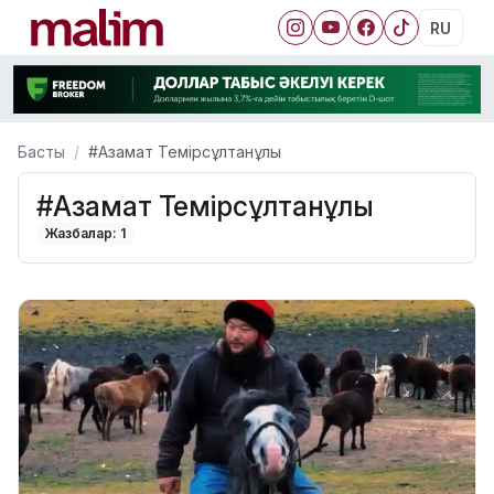
RU
Басты
#Азамат Темірсұлтанұлы
#Азамат Темірсұлтанұлы
Жазбалар: 1